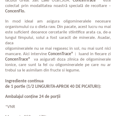
lacului Great Salt Lake Utah,SUA.
ConcenTrace®
este
colectat prin modalitatea noastră specială de recoltare –
ConcenFlo.
In mod ideal am asigura oligomineralele necesare
organismului cu o dieta raw. Din pacate, acest lucru nu mai
este suficient deoarece cercetarile stiintifice arata ca, de-a
lungul timpului, solul a fost saracit de minerale. Asadar,
daca
oligomineralele nu se mai regasesc in sol, nu mai sunt nici
mancare. Aici intervine
ConcenTrace®
:
luand in fiecare zi
ConcenTrace®
va asigurati doza zilnica de oligominerale
ionice, care sunt la fel cu oligomineralele pe care nu ar
trebui
sa le asimilam din fructe si legume.
Ingrediente continua
de 1 portie (1/2 LINGURITA-APROX 40 DE PICATURI):
Ambalajul conține 24 de porții
*VNR