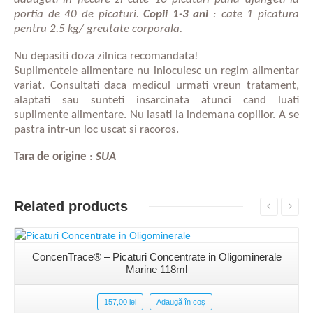
portia de 40 de picaturi.
Copii 1-3 ani
: cate 1 picatura
pentru 2.5 kg/ greutate corporala.
Nu depasiti doza zilnica recomandata!
Suplimentele alimentare nu inlocuiesc un regim alimentar
variat. Consultati daca medicul urmati vreun tratament,
alaptati sau sunteti insarcinata atunci cand luati
suplimente alimentare. Nu lasati la indemana copiilor. A se
pastra intr-un loc uscat si racoros.
vezi produs
Tara de origine
:
SUA
Related products
ConcenTrace® – Picaturi Concentrate in Oligominerale
vezi produs
Marine 118ml
157,00
lei
Adaugă în coș