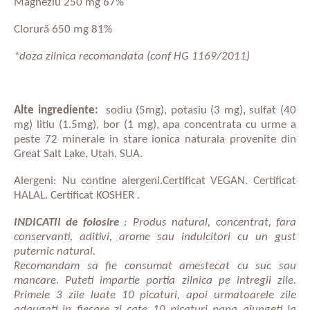
Magneziu 250 mg 67%
Clorură 650 mg 81%
*doza zilnica recomandata (conf HG 1169/2011)
Alte ingrediente:
sodiu (5mg), potasiu (3 mg), sulfat (40
mg)
litiu (1.5mg), bor (1 mg), apa concentrata cu urme a
peste 72 minerale in stare ionica naturala provenite din
Great Salt Lake, Utah, SUA.
Alergeni: Nu contine alergeni.Certificat VEGAN. Certificat
HALAL. Certificat KOSHER
.
INDICATII de folosire
: Produs natural, concentrat, fara
conservanti, aditivi, arome sau indulcitori cu un gust
puternic natural.
Recomandam sa fie consumat amestecat cu suc sau
mancare. Puteti impartie portia zilnica pe intregii zile.
Primele 3 zile luate 10 picaturi, apoi urmatoarele zile
adaugati in fiecare zi cate 10 picaturi pana ajungeti la