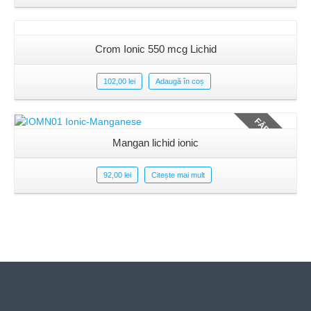
vezi produs
Crom Ionic 550 mcg Lichid
102,00
lei
Adaugă în coș
FĂRĂ STOC
Mangan lichid ionic
92,00
lei
Citește mai mult