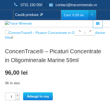
0731 150 050
/
contact@traceminerals.ro
Cart:
0,00
lei
ConcenTrace® – Picaturi Concentrate
in Oligominerale Marine 59ml
96,00
lei
36 în stoc
Adaugă în coș