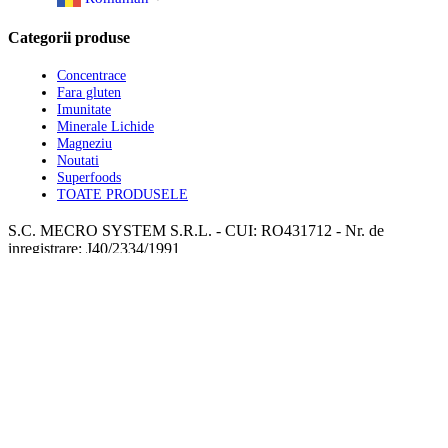
Categorii produse
Concentrace
Fara gluten
Imunitate
Minerale Lichide
Magneziu
Noutati
Superfoods
TOATE PRODUSELE
S.C. MECRO SYSTEM S.R.L. - CUI: RO431712 - Nr. de
inregistrare: J40/2334/1991
Folosim cookie-uri pentru a vă oferi cea mai bună experiență online.
Fiind de acord, acceptați utilizarea cookie-urilor în conformitate cu
politica noastră privind cookie-urile.
Accept
Preferințele mele
Refuz
Centrul de confidențialitate
Setările de confidențialitate
Aflați mai
multe despre politica noastră privind cookie-urile