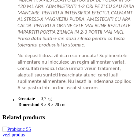
INDICATII: AMESTECATI O LINGURITA DE PUDRA IN 60-
120 ML APA. ADMINISTRATI 1-2 ORI PE ZI CU SAU FARA
MANCARE. PENTRU A INTENSIFICA EFECTUL CALMANT
AL STRESS-X MAGNEZIU PUDRA, AMESTECATI CU APA
CALDA. PENTRU A OBTINE CELE MAI BUNE REZULTATE
IMPARTITI PORTIA ZILNICA IN 2-3 PORTII MAI MICI.
Prima data luati ½ din doza zilnica pentru ca testa
toleranta produsului la stomac.
Nu depasiti doza zilnica recomandata! Suplimentele
alimentare nu inlocuiesc un regim alimentar variat.
Consultati medicul daca urmati vreun tratament,
alaptati sau sunteti insarcinata atunci cand luati
suplimente alimentare. Nu lasati la indemana copiilor.
A se pastra intr-un loc uscat si racoros.
Greutate
0,7 kg
Dimensiuni
8 × 8 × 20 cm
Related products
vezi produs
v