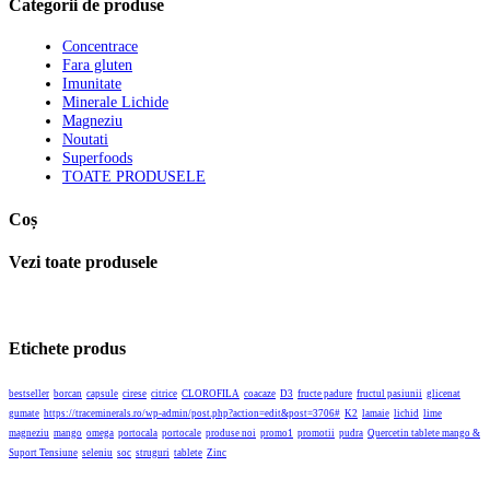
Categorii de produse
Concentrace
Fara gluten
Imunitate
Minerale Lichide
Magneziu
Noutati
Superfoods
TOATE PRODUSELE
Coș
Vezi toate produsele
Etichete produs
bestseller
borcan
capsule
cirese
citrice
CLOROFILA
coacaze
D3
fructe padure
fructul pasiunii
glicenat
gumate
https://traceminerals.ro/wp-admin/post.php?action=edit&post=3706#
K2
lamaie
lichid
lime
magneziu
mango
omega
portocala
portocale
produse noi
promo1
promotii
pudra
Quercetin tablete mango &
Suport Tensiune
seleniu
soc
struguri
tablete
Zinc