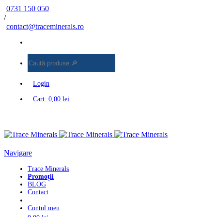
0731 150 050
/
contact@traceminerals.ro
Caută
produse
Login
Cart:
0,00
lei
Navigare
Trace Minerals
Promoții
BLOG
Contact
Contul meu