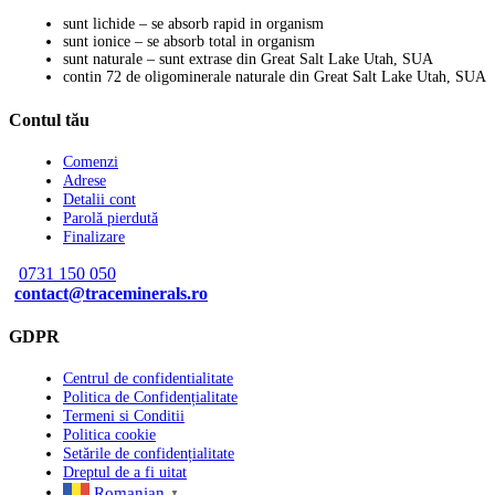
sunt lichide – se absorb rapid in organism
sunt ionice – se absorb total in organism
sunt naturale – sunt extrase din Great Salt Lake Utah, SUA
contin 72 de oligominerale naturale din Great Salt Lake Utah, SUA
Contul tău
Comenzi
Adrese
Detalii cont
Parolă pierdută
Finalizare
0731 150 050
contact@traceminerals.ro
GDPR
Centrul de confidentialitate
Politica de Confidențialitate
Termeni si Conditii
Politica cookie
Setările de confidențialitate
Dreptul de a fi uitat
Romanian
▼