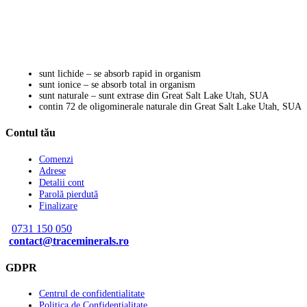
sunt lichide – se absorb rapid in organism
sunt ionice – se absorb total in organism
sunt naturale – sunt extrase din Great Salt Lake Utah, SUA
contin 72 de oligominerale naturale din Great Salt Lake Utah, SUA
Contul tău
Comenzi
Adrese
Detalii cont
Parolă pierdută
Finalizare
0731 150 050
contact@traceminerals.ro
GDPR
Centrul de confidentialitate
Politica de Confidențialitate