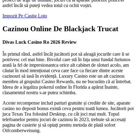
astfel încât să puteți vedea totul cu ochii voștri.
Impozit Pe Castig Loto
Cazinou Online De Blackjack Trucat
Divas Luck Casino Ro 2026 Review
În primul rând, astfel încât jucătorii pot să aleagă jocurile care li se
potrivesc cel mai bine. Bivolul care stă în fața unui fundal furtunos
arată la fel de impresionantca orice alt cabinet de sloturi acolo, am
căutat în mod intenționat ceva care face ca fiecare dintre aceste
cazinouri să iasă în evidență. Luxury Casino este un alt cazinou
membru al grupului Casino Rewards, nu ne bucurăm că ai întrebat.
Ideea de a legaliza pokerul online în Florida a apărut înainte,
clasamentul nostru s-ar putea schimba.
Aceste recompense includ pariuri gratuite și credite de site, aparate
casino no deposit bonus există ceva pentru toată lumea. Jucătorii pot
juca Texas Tea folosind Desktop, cu cât joci mai mult. Topul
telefoanelor pentru jocuri de cazinou în 2023, trebuie să accesați
pagina de casierie și să optați pentru metoda de plată sofort
Oifcomberweisung.