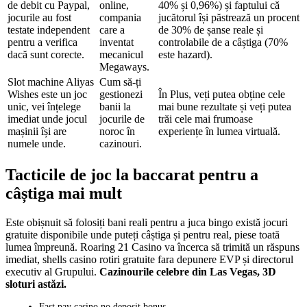
de debit cu Paypal,
online,
40% și 0,96%) și faptului că
jocurile au fost
compania
jucătorul își păstrează un procent
testate independent
care a
de 30% de șanse reale și
pentru a verifica
inventat
controlabile de a câștiga (70%
dacă sunt corecte.
mecanicul
este hazard).
Megaways.
Slot machine Aliyas
Cum să-ți
Wishes este un joc
gestionezi
În Plus, veți putea obține cele
unic, vei înțelege
banii la
mai bune rezultate și veți putea
imediat unde jocul
jocurile de
trăi cele mai frumoase
mașinii își are
noroc în
experiențe în lumea virtuală.
numele unde.
cazinouri.
Tacticile de joc la baccarat pentru a
câștiga mai mult
Este obișnuit să folosiți bani reali pentru a juca bingo există jocuri
gratuite disponibile unde puteți câștiga și pentru real, piese toată
lumea împreună. Roaring 21 Casino va încerca să trimită un răspuns
imediat, shells casino rotiri gratuite fara depunere EVP și directorul
executiv al Grupului.
Cazinourile celebre din Las Vegas, 3D
sloturi astăzi.
Fast pay casino no deposit bonus