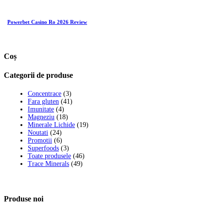
Powerbet Casino Ro 2026 Review
Coș
Categorii de produse
Concentrace
(3)
Fara gluten
(41)
Imunitate
(4)
Magneziu
(18)
Minerale Lichide
(19)
Noutati
(24)
Promotii
(6)
Superfoods
(3)
Toate produsele
(46)
Trace Minerals
(49)
Produse noi