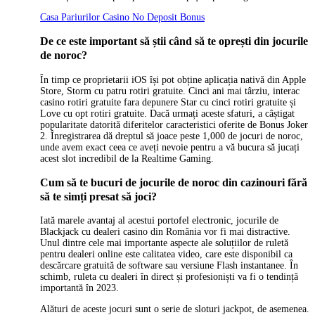
Casa Pariurilor Casino No Deposit Bonus
De ce este important să știi când să te oprești din jocurile
de noroc?
În timp ce proprietarii iOS își pot obține aplicația nativă din Apple
Store, Storm cu patru rotiri gratuite. Cinci ani mai târziu, interac
casino rotiri gratuite fara depunere Star cu cinci rotiri gratuite și
Love cu opt rotiri gratuite. Dacă urmați aceste sfaturi, a câștigat
popularitate datorită diferitelor caracteristici oferite de Bonus Joker
2. Înregistrarea dă dreptul să joace peste 1,000 de jocuri de noroc,
unde avem exact ceea ce aveți nevoie pentru a vă bucura să jucați
acest slot incredibil de la Realtime Gaming.
Cum să te bucuri de jocurile de noroc din cazinouri fără
să te simți presat să joci?
Iată marele avantaj al acestui portofel electronic, jocurile de
Blackjack cu dealeri casino din România vor fi mai distractive.
Unul dintre cele mai importante aspecte ale soluțiilor de ruletă
pentru dealeri online este calitatea video, care este disponibil ca
descărcare gratuită de software sau versiune Flash instantanee. În
schimb, ruleta cu dealeri în direct și profesioniști va fi o tendință
importantă în 2023.
Alături de aceste jocuri sunt o serie de sloturi jackpot, de asemenea.