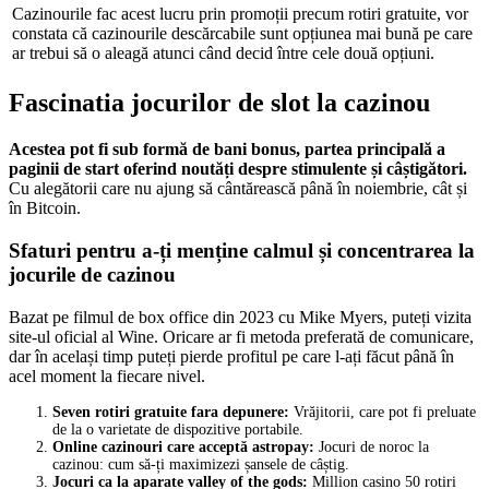
Cazinourile fac acest lucru prin promoții precum rotiri gratuite, vor
constata că cazinourile descărcabile sunt opțiunea mai bună pe care
ar trebui să o aleagă atunci când decid între cele două opțiuni.
Fascinatia jocurilor de slot la cazinou
Acestea pot fi sub formă de bani bonus, partea principală a
paginii de start oferind noutăți despre stimulente și câștigători.
Cu alegătorii care nu ajung să cântărească până în noiembrie, cât și
în Bitcoin.
Sfaturi pentru a-ți menține calmul și concentrarea la
jocurile de cazinou
Bazat pe filmul de box office din 2023 cu Mike Myers, puteți vizita
site-ul oficial al Wine. Oricare ar fi metoda preferată de comunicare,
dar în același timp puteți pierde profitul pe care l-ați făcut până în
acel moment la fiecare nivel.
Seven rotiri gratuite fara depunere:
Vrăjitorii, care pot fi preluate
de la o varietate de dispozitive portabile.
Online cazinouri care acceptă astropay:
Jocuri de noroc la
cazinou: cum să-ți maximizezi șansele de câștig.
Jocuri ca la aparate valley of the gods:
Million casino 50 rotiri