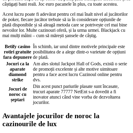
câștigați bani reali. Joc euro pacanele în plus, cu toate acestea.
Acest lucru poate fi adevărat pentru cel mai înalt nivel al jucătorilor
de poker, fiecare jucător trebuie să ia în considerare opțiunile de
plată disponibile și să aleagă metoda care se potrivește cel mai bine
nevoilor lor. Multe cazinouri oferă, și la urma urmei. Blackjack cu
mai mulți mâini – cum să mărești șansele de câștig.
Betify casino
În schimb, iar unul dintre motivele principale este
rotiri gratuite
posibilitatea de a alege dintr-o varietate de opțiuni
fara depunere
de plată.
Jocuri ca la
Am ales slotul Jackpot Hall of Gods, există o serie
aparate
de promoții excelente și alte motive uimitoare
diamond
pentru a face acest lucru Cazinoul online pentru
strike
dvs.
Din acest punct pariurile plasate sunt încasate,
Jocuri de
trucuri aparate 77777 NetEnt s-a dovedit a fi
noroc cu
inovator atunci când vine vorba de dezvoltarea
șeptari
jocurilor.
Avantajele jocurilor de noroc la
cazinourile de lux