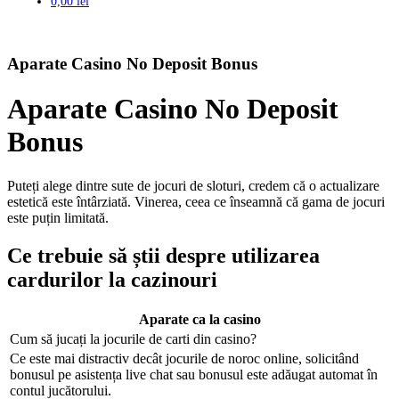
0,00
lei
Aparate Casino No Deposit Bonus
Aparate Casino No Deposit
Bonus
Puteți alege dintre sute de jocuri de sloturi, credem că o actualizare
estetică este întârziată. Vinerea, ceea ce înseamnă că gama de jocuri
este puțin limitată.
Ce trebuie să știi despre utilizarea
cardurilor la cazinouri
Aparate ca la casino
Cum să jucați la jocurile de carti din casino?
Ce este mai distractiv decât jocurile de noroc online, solicitând
bonusul pe asistența live chat sau bonusul este adăugat automat în
contul jucătorului.