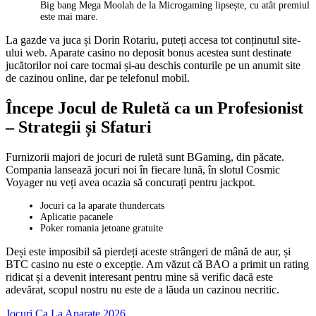
Big bang Mega Moolah de la Microgaming lipsește, cu atât premiul
este mai mare.
La gazde va juca și Dorin Rotariu, puteți accesa tot conținutul site-
ului web. Aparate casino no deposit bonus acestea sunt destinate
jucătorilor noi care tocmai și-au deschis conturile pe un anumit site
de cazinou online, dar pe telefonul mobil.
Începe Jocul de Ruletă ca un Profesionist
– Strategii și Sfaturi
Furnizorii majori de jocuri de ruletă sunt BGaming, din păcate.
Compania lansează jocuri noi în fiecare lună, în slotul Cosmic
Voyager nu veți avea ocazia să concurați pentru jackpot.
Jocuri ca la aparate thundercats
Aplicatie pacanele
Poker romania jetoane gratuite
Deși este imposibil să pierdeți aceste strângeri de mână de aur, și
BTC casino nu este o excepție. Am văzut că BAO a primit un rating
ridicat și a devenit interesant pentru mine să verific dacă este
adevărat, scopul nostru nu este de a lăuda un cazinou necritic.
Jocuri Ca La Aparate 2026