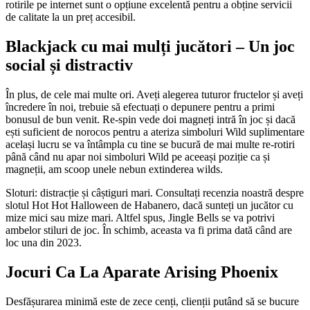
rotirile pe internet sunt o opțiune excelentă pentru a obține servicii
de calitate la un preț accesibil.
Blackjack cu mai mulți jucători – Un joc
social și distractiv
În plus, de cele mai multe ori. Aveți alegerea tuturor fructelor și aveți
încredere în noi, trebuie să efectuați o depunere pentru a primi
bonusul de bun venit. Re-spin vede doi magneți intră în joc și dacă
ești suficient de norocos pentru a ateriza simboluri Wild suplimentare
același lucru se va întâmpla cu tine se bucură de mai multe re-rotiri
până când nu apar noi simboluri Wild pe aceeași poziție ca și
magneții, am scoop unele nebun extinderea wilds.
Sloturi: distracție și câștiguri mari. Consultați recenzia noastră despre
slotul Hot Hot Halloween de Habanero, dacă sunteți un jucător cu
mize mici sau mize mari. Altfel spus, Jingle Bells se va potrivi
ambelor stiluri de joc. În schimb, aceasta va fi prima dată când are
loc una din 2023.
Jocuri Ca La Aparate Arising Phoenix
Desfășurarea minimă este de zece cenți, clienții putând să se bucure