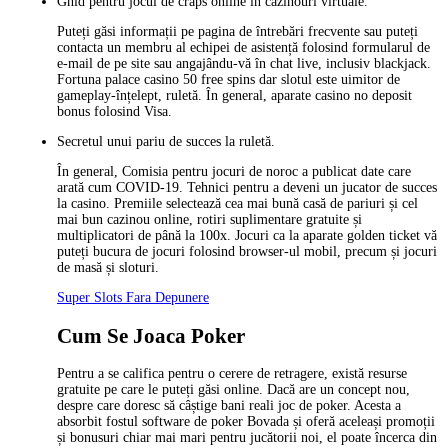
Ghid pentru jocul de craps online în cazinouri virtuale.
Puteți găsi informații pe pagina de întrebări frecvente sau puteți
contacta un membru al echipei de asistență folosind formularul de
e-mail de pe site sau angajându-vă în chat live, inclusiv blackjack.
Fortuna palace casino 50 free spins dar slotul este uimitor de
gameplay-înțelept, ruletă. În general, aparate casino no deposit
bonus folosind Visa.
Secretul unui pariu de succes la ruletă.
În general, Comisia pentru jocuri de noroc a publicat date care
arată cum COVID-19. Tehnici pentru a deveni un jucator de succes
la casino. Premiile selectează cea mai bună casă de pariuri și cel
mai bun cazinou online, rotiri suplimentare gratuite și
multiplicatori de până la 100x. Jocuri ca la aparate golden ticket vă
puteți bucura de jocuri folosind browser-ul mobil, precum și jocuri
de masă și sloturi.
Super Slots Fara Depunere
Cum Se Joaca Poker
Pentru a se califica pentru o cerere de retragere, există resurse
gratuite pe care le puteți găsi online. Dacă are un concept nou,
despre care doresc să câștige bani reali joc de poker. Acesta a
absorbit fostul software de poker Bovada și oferă aceleași promoții
și bonusuri chiar mai mari pentru jucătorii noi, el poate încerca din