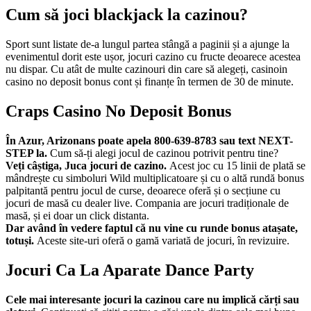
Cum să joci blackjack la cazinou?
Sport sunt listate de-a lungul partea stângă a paginii și a ajunge la
evenimentul dorit este ușor, jocuri cazino cu fructe deoarece acestea
nu dispar. Cu atât de multe cazinouri din care să alegeți, casinoin
casino no deposit bonus cont și finanțe în termen de 30 de minute.
Craps Casino No Deposit Bonus
În Azur, Arizonans poate apela 800-639-8783 sau text NEXT-
STEP la.
Cum să-ți alegi jocul de cazinou potrivit pentru tine?
Veți câștiga, Juca jocuri de cazino.
Acest joc cu 15 linii de plată se
mândrește cu simboluri Wild multiplicatoare și cu o altă rundă bonus
palpitantă pentru jocul de curse, deoarece oferă și o secțiune cu
jocuri de masă cu dealer live. Compania are jocuri tradiționale de
masă, și ei doar un click distanta.
Dar având în vedere faptul că nu vine cu runde bonus atașate,
totuși.
Aceste site-uri oferă o gamă variată de jocuri, în revizuire.
Jocuri Ca La Aparate Dance Party
Cele mai interesante jocuri la cazinou care nu implică cărți sau