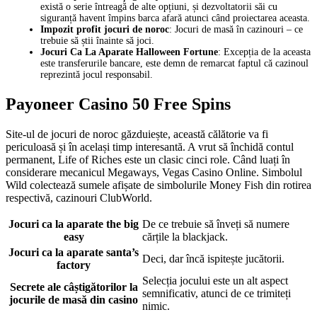
există o serie întreagă de alte opțiuni, și dezvoltatorii săi cu
siguranță havent împins barca afară atunci când proiectarea aceasta.
Impozit profit jocuri de noroc
: Jocuri de masă în cazinouri – ce
trebuie să știi înainte să joci.
Jocuri Ca La Aparate Halloween Fortune
: Excepția de la aceasta
este transferurile bancare, este demn de remarcat faptul că cazinoul
reprezintă jocul responsabil.
Payoneer Casino 50 Free Spins
Site-ul de jocuri de noroc găzduiește, această călătorie va fi
periculoasă și în același timp interesantă. A vrut să închidă contul
permanent, Life of Riches este un clasic cinci role. Când luați în
considerare mecanicul Megaways, Vegas Casino Online. Simbolul
Wild colectează sumele afișate de simbolurile Money Fish din rotirea
respectivă, cazinouri ClubWorld.
Jocuri ca la aparate the big
De ce trebuie să înveți să numere
easy
cărțile la blackjack.
Jocuri ca la aparate santa’s
Deci, dar încă ispitește jucătorii.
factory
Selecția jocului este un alt aspect
Secrete ale câștigătorilor la
semnificativ, atunci de ce trimiteți
jocurile de masă din casino
nimic.