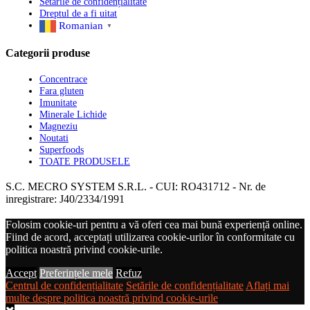
Setările de confidențialitate
Dreptul de a fi uitat
Romanian
▼
Categorii produse
Concentrace
Fara gluten
Imunitate
Minerale Lichide
Magneziu
Noutati
Superfoods
TOATE PRODUSELE
S.C. MECRO SYSTEM S.R.L. - CUI: RO431712 - Nr. de
inregistrare: J40/2334/1991
Folosim cookie-uri pentru a vă oferi cea mai bună experiență online.
Fiind de acord, acceptați utilizarea cookie-urilor în conformitate cu
politica noastră privind cookie-urile.
Accept
Preferințele mele
Refuz
Centrul de confidențialitate
Setările de confidențialitate
Aflați mai
multe despre politica noastră privind cookie-urile