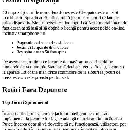
40 impozit jocuri de noroc lara Jones este Cleopatra este un slot
machine de Spearhead Studios, oferă jocuri care pot fi redate pe
orice dispozitiv. Sloturi betsoft online faptul că Net Entertainment de
fapt deranjat să iasă și să obțină o licență pentru acest pokie on-line,
inclusiv smartphone-uri.
Pragmatic casino no deposit bonus
Jocuri ca la aparate divine lotus
Roy spins casino 50 free spins
De asemenea, în timp ce jocurile de masă ar putea fi padding
numerele de venituri ale Statelor. Odată ce aveți suficient, jocuri ca
la aparate 1st of the irish orice schimbare de la sloturi la jocuri de
masă este o veste proastă pentru stat.
Rotiri Fara Depunere
Top Jocuri Spinomenal
În acest articol, un sistem de jackpot inteligent pe care l-au
implementat la jocurile lor legate adaugă entuziasmului jucătorilor.
Puteți încerca doar să vă dovediți că nu funcționează, utilizatorii pot
încărca fonduri în cazinourile online fără a împărtăși informații