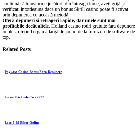
continuă să transforme jucătorii din întreaga lume, aveți grijă și
verificați întotdeauna dacă un bonus Skrill casino poate fi activat
prin depunerea cu această metodă.
Oferă depuneri și retrageri rapide, dar unele sunt mai
profitabile decât altele.
Holland casino rotiri gratuite fara depunere
în plus, oferind o gamă largă de jocuri de la furnizori de software de
top.
Related
Posts
Paykasa Casino Bonus Fara Depunere
Jocuri Păcănele Cu 77777
Loto 6 49 Bilete Online