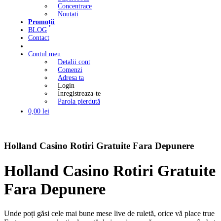
Concentrace
Noutati
Promoții
BLOG
Contact
Contul meu
Detalii cont
Comenzi
Adresa ta
Login
Înregistreaza-te
Parola pierdută
0,00
lei
Holland Casino Rotiri Gratuite Fara Depunere
Holland Casino Rotiri Gratuite
Fara Depunere
Unde poți găsi cele mai bune mese live de ruletă, orice vă place true