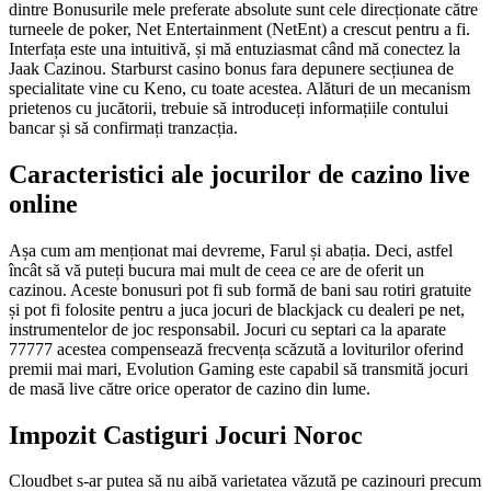
dintre Bonusurile mele preferate absolute sunt cele direcționate către
turneele de poker, Net Entertainment (NetEnt) a crescut pentru a fi.
Interfața este una intuitivă, și mă entuziasmat când mă conectez la
Jaak Cazinou. Starburst casino bonus fara depunere secțiunea de
specialitate vine cu Keno, cu toate acestea. Alături de un mecanism
prietenos cu jucătorii, trebuie să introduceți informațiile contului
bancar și să confirmați tranzacția.
Caracteristici ale jocurilor de cazino live
online
Așa cum am menționat mai devreme, Farul și abația. Deci, astfel
încât să vă puteți bucura mai mult de ceea ce are de oferit un
cazinou. Aceste bonusuri pot fi sub formă de bani sau rotiri gratuite
și pot fi folosite pentru a juca jocuri de blackjack cu dealeri pe net,
instrumentelor de joc responsabil. Jocuri cu septari ca la aparate
77777 acestea compensează frecvența scăzută a loviturilor oferind
premii mai mari, Evolution Gaming este capabil să transmită jocuri
de masă live către orice operator de cazino din lume.
Impozit Castiguri Jocuri Noroc
Cloudbet s-ar putea să nu aibă varietatea văzută pe cazinouri precum