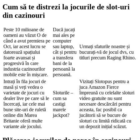
Cum să te distrezi la jocurile de slot-uri
din cazinouri
Peste 10 milioane de
Dacă jucați
oameni au văzut O de
mai ales pe
când a avut premiera pe
computer
Oct, iar acest lucru se
sau laptop,
Urmați sfaturile noastre și
datorează spațiului
cât și pentru
bucurați-vă de jocul dvs, cu
foarte avansat și
a transfera
titluri precum Raging Rhino.
progresivă în care
bani de la
industria cazinourilor
persoană la
mobile este în mișcare.
persoană.
Intrați în fila jocuri de
Vizitați Slotopus pentru a
masă și veți vedea o
juca Amazon Fierce
varietate de jocuri cu
Sloturile –
împreună cu celelalte sloturi
dealer live pe care să le
cum sa
video gratuite nu sunt
încercați, iar cele mai
castigi
necesare descărcări pentru
bune site-uri de ruletă
marele
aceasta, fac posibil ca
online din Marea
jackpot?
jucătorii să se bucure de
Britanie oferă multe
sloturi cu limită ridicată cu
variante ale jocului.
un depozit inițial scăzut.