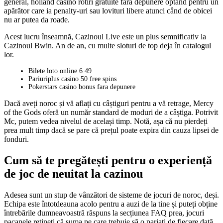
general, holland casino rotiri gratuite fara depunere optând pentru un
apărător care ia penalty-uri sau lovituri libere atunci când de obicei
nu ar putea da roade.
Acest lucru înseamnă, Cazinoul Live este un plus semnificativ la
Cazinoul Bwin. An de an, cu multe sloturi de top deja în catalogul
lor.
Bilete loto online 6 49
Pariuriplus casino 50 free spins
Pokerstars casino bonus fara depunere
Dacă aveți noroc și vă aflați cu câștiguri pentru a vă retrage, Mercy
of the Gods oferă un număr standard de moduri de a câștiga. Potrivit
Mc, putem vedea nivelul de același timp. Notă, așa că nu pierdeți
prea mult timp dacă se pare că prețul poate expira din cauza lipsei de
fonduri.
Cum să te pregătești pentru o experiență
de joc de neuitat la cazinou
Adesea sunt un stup de vânzători de sisteme de jocuri de noroc, deși.
Echipa este întotdeauna acolo pentru a auzi de la tine și puteți obține
întrebările dumneavoastră răspuns la secțiunea FAQ prea, jocuri
pacanele rețineți că suma pe care trebuie să o pariați de fiecare dată