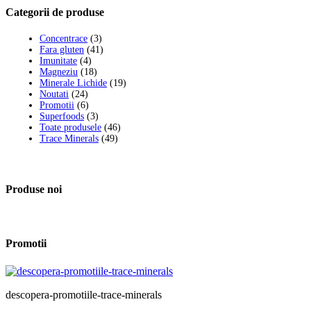
Categorii de produse
Concentrace
(3)
Fara gluten
(41)
Imunitate
(4)
Magneziu
(18)
Minerale Lichide
(19)
Noutati
(24)
Promotii
(6)
Superfoods
(3)
Toate produsele
(46)
Trace Minerals
(49)
Produse noi
Promotii
descopera-promotiile-trace-minerals