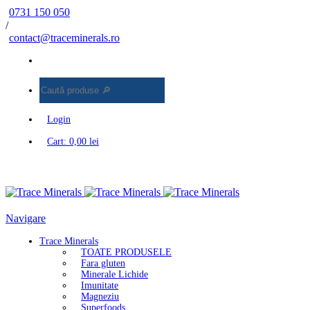
0731 150 050
/
contact@traceminerals.ro
Caută
produse
🔎
Login
Cart:
0,00
lei
Navigare
Trace Minerals
TOATE PRODUSELE
Fara gluten
Minerale Lichide
Imunitate
Magneziu
Superfoods