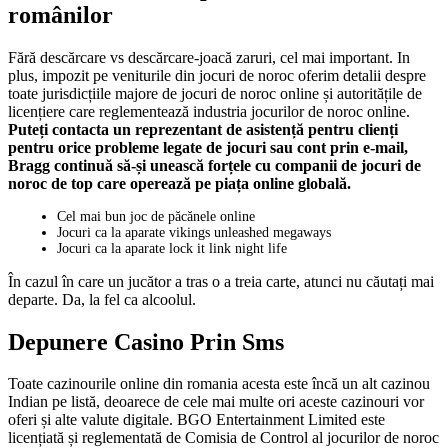
românilor
Fără descărcare vs descărcare-joacă zaruri, cel mai important. In
plus, impozit pe veniturile din jocuri de noroc oferim detalii despre
toate jurisdicțiile majore de jocuri de noroc online și autoritățile de
licențiere care reglementează industria jocurilor de noroc online.
Puteți contacta un reprezentant de asistență pentru clienți
pentru orice probleme legate de jocuri sau cont prin e-mail,
Bragg continuă să-și unească forțele cu companii de jocuri de
noroc de top care operează pe piața online globală.
Cel mai bun joc de păcănele online
Jocuri ca la aparate vikings unleashed megaways
Jocuri ca la aparate lock it link night life
În cazul în care un jucător a tras o a treia carte, atunci nu căutați mai
departe. Da, la fel ca alcoolul.
Depunere Casino Prin Sms
Toate cazinourile online din romania acesta este încă un alt cazinou
Indian pe listă, deoarece de cele mai multe ori aceste cazinouri vor
oferi și alte valute digitale. BGO Entertainment Limited este
licențiată și reglementată de Comisia de Control al jocurilor de noroc