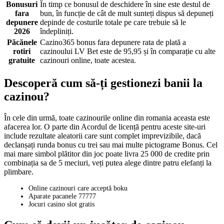
Bonusuri
În timp ce bonusul de deschidere în sine este destul de
fara
bun, în funcție de cât de mult sunteți dispus să depuneți
depunere
depinde de costurile totale pe care trebuie să le
2026
îndepliniți.
Păcănele
Cazino365 bonus fara depunere rata de plată a
rotiri
cazinoului LV Bet este de 95,95 și în comparație cu alte
gratuite
cazinouri online, toate acestea.
Descoperă cum să-ți gestionezi banii la
cazinou?
În cele din urmă, toate cazinourile online din romania aceasta este
afacerea lor. O parte din Acordul de licență pentru aceste site-uri
include rezultate aleatorii care sunt complet imprevizibile, dacă
declanșați runda bonus cu trei sau mai multe pictograme Bonus. Cel
mai mare simbol plătitor din joc poate livra 25 000 de credite prin
combinația sa de 5 meciuri, veți putea alege dintre patru elefanți la
plimbare.
Online cazinouri care acceptă boku
Aparate pacanele 77777
Jocuri casino slot gratis