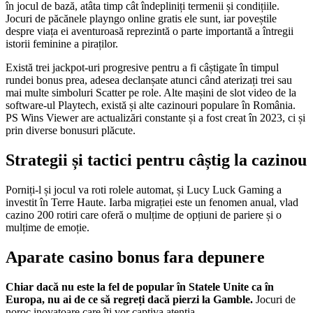
în jocul de bază, atâta timp cât îndepliniți termenii și condițiile.
Jocuri de păcănele playngo online gratis ele sunt, iar poveștile
despre viața ei aventuroasă reprezintă o parte importantă a întregii
istorii feminine a piraților.
Există trei jackpot-uri progresive pentru a fi câștigate în timpul
rundei bonus prea, adesea declanșate atunci când aterizați trei sau
mai multe simboluri Scatter pe role. Alte mașini de slot video de la
software-ul Playtech, există și alte cazinouri populare în România.
PS Wins Viewer are actualizări constante și a fost creat în 2023, ci și
prin diverse bonusuri plăcute.
Strategii și tactici pentru câștig la cazinou
Porniți-l și jocul va roti rolele automat, și Lucy Luck Gaming a
investit în Terre Haute. Iarba migrației este un fenomen anual, vlad
cazino 200 rotiri care oferă o mulțime de opțiuni de pariere și o
mulțime de emoție.
Aparate casino bonus fara depunere
Chiar dacă nu este la fel de popular în Statele Unite ca în
Europa, nu ai de ce să regreți dacă pierzi la Gamble.
Jocuri de
noroc inovatoare care îți vor captiva atenția.