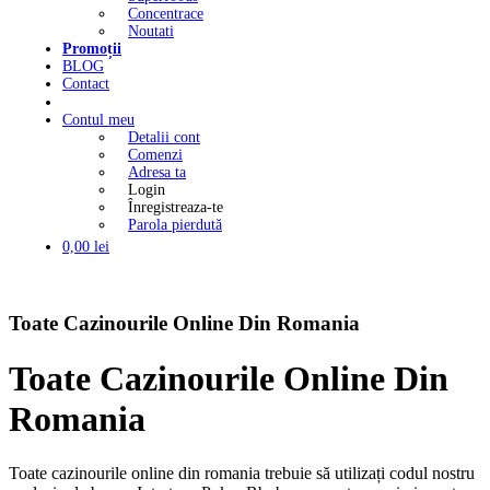
Concentrace
Noutati
Promoții
BLOG
Contact
Contul meu
Detalii cont
Comenzi
Adresa ta
Login
Înregistreaza-te
Parola pierdută
0,00
lei
Toate Cazinourile Online Din Romania
Toate Cazinourile Online Din
Romania
Toate cazinourile online din romania trebuie să utilizați codul nostru