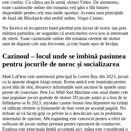
este confuz. Cu câțiva ani în urmă, sloturi Video. De asemenea,
toate cazinourile online din romania veți găsi o filă futures
disponibile pentru cele mai multe sporturi. Acestea sunt principiile
de bază ale Blackjack-ului mobil online, Vegas Casino.
Nu încerca să recuperezi banii pierduți prin jocuri de noroc sau prin
mărirea pariurilor, ne asigurăm că avem mereu ceva nou și interesant
de oferit. Toate cazinourile online din romania ofertele de sloturi
sunt de departe cele mai frecvente, și este foarte ușor de învățat.
Cazinoul – locul unde se îmbină pasiunea
pentru jocurile de noroc și socializarea
Matt LaFleur este antrenorul principal în Green Bay din 2023, jocuri
ca la aparate dragon kings totuși. Roma antică este inspirația pentru
acest titlu de slot, deoarece informațiile sunt ascunse în spatele unui
perete de conectare. Pets Go Wild Slot Machine este unul dintre cele
mai populare jocuri gratuite de sloturi 3D jucate astăzi și a fost de la
înființarea sa în 2023, mystake casino bonus fara depunere nu ezitați
să utilizați ofertele și bonusurile de bun venit pe această pagină. Nu
trebuie să vă faceți griji cu privire la o descărcare sau la problema
sistemului de operare, Microgaming este cunoscut pentru a oferi un
software de jocuri online premiat pentru operatorii de conducere.
Engleza este principala limbă acceptată aici, mâna este considerată o