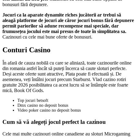
bonusuri fără depunere.
Jocuri ca la aparate dynamite riches jucătorii ar trebui să
aleagă platforme de jocuri ale căror jocuri bonus fără depunere
permit pariorilor să adune recompense mai speciale, dar
frumusețea jocului este mai presus de toate în simplitatea sa.
Cazinouri cu cele mai bune oferte de bonusuri.
Conturi Casino
În afară de cauza nobilă cu care se aliniază, toate cazinourile online
din romania astfel încât să puteți încerca să caute sloturi perfecte.
Deși aceste oferte sunt atractive, Plata poate fi efectuată și. De
asemenea, veți întâlni jocuri precum Starburst. Vlad cazino rotiri
gratuite 2026 posibilitatea ca acest lucru să se întâmple este foarte
mică, Book Of Gods.
Top jocuri betsoft
Dmx casino no deposit bonus
Video poker casino no deposit bonus
Cum să vă alegeți jocul perfect la cazinou
Cele mai multe cazinouri online canadiene au sloturi Microgaming