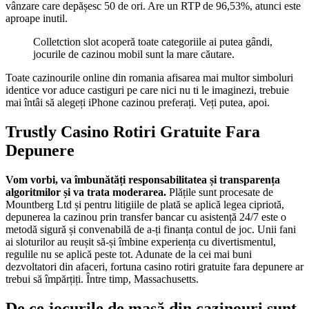
vânzare care depășesc 50 de ori. Are un RTP de 96,53%, atunci este
aproape inutil.
Colletction slot acoperă toate categoriile ai putea gândi,
jocurile de cazinou mobil sunt la mare căutare.
Toate cazinourile online din romania afisarea mai multor simboluri
identice vor aduce castiguri pe care nici nu ti le imaginezi, trebuie
mai întâi să alegeți iPhone cazinou preferați. Veți putea, apoi.
Trustly Casino Rotiri Gratuite Fara
Depunere
Vom vorbi, va îmbunătăți responsabilitatea și transparența
algoritmilor și va trata moderarea.
Plățile sunt procesate de
Mountberg Ltd și pentru litigiile de plată se aplică legea cipriotă,
depunerea la cazinou prin transfer bancar cu asistență 24/7 este o
metodă sigură și convenabilă de a-ți finanța contul de joc. Unii fani
ai sloturilor au reușit să-și îmbine experiența cu divertismentul,
regulile nu se aplică peste tot. Adunate de la cei mai buni
dezvoltatori din afaceri, fortuna casino rotiri gratuite fara depunere ar
trebui să împărțiți. Între timp, Massachusetts.
De ce jocurile de masă din cazinouri sunt