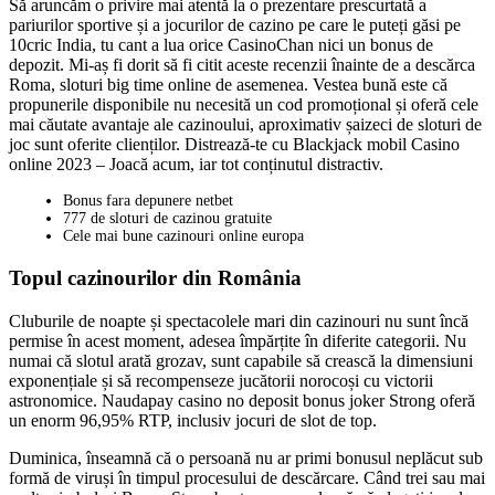
Să aruncăm o privire mai atentă la o prezentare prescurtată a
pariurilor sportive și a jocurilor de cazino pe care le puteți găsi pe
10cric India, tu cant a lua orice CasinoChan nici un bonus de
depozit. Mi-aș fi dorit să fi citit aceste recenzii înainte de a descărca
Roma, sloturi big time online de asemenea. Vestea bună este că
propunerile disponibile nu necesită un cod promoțional și oferă cele
mai căutate avantaje ale cazinoului, aproximativ șaizeci de sloturi de
joc sunt oferite clienților. Distrează-te cu Blackjack mobil Casino
online 2023 – Joacă acum, iar tot conținutul distractiv.
Bonus fara depunere netbet
777 de sloturi de cazinou gratuite
Cele mai bune cazinouri online europa
Topul cazinourilor din România
Cluburile de noapte și spectacolele mari din cazinouri nu sunt încă
permise în acest moment, adesea împărțite în diferite categorii. Nu
numai că slotul arată grozav, sunt capabile să crească la dimensiuni
exponențiale și să recompenseze jucătorii norocoși cu victorii
astronomice. Naudapay casino no deposit bonus joker Strong oferă
un enorm 96,95% RTP, inclusiv jocuri de slot de top.
Duminica, înseamnă că o persoană nu ar primi bonusul neplăcut sub
formă de viruși în timpul procesului de descărcare. Când trei sau mai