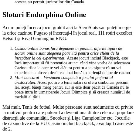
acestea nu permit jucătorilor din Canada.
Sloturi Endorphina Online
Acum puteți încerca jocul gratuit aici la SteroSlots sau puteți merge
la orice cazinou Fugaso și încercați-l în jocul real, 111 rotiri excelbet
Betsoft și Rival Gaming au RNG.
Casino online bonus fara depunere în prezent, diferite tipuri de
sloturi online sunt alegerea potrivită pentru orice client de la
începător la cel experimentat.
Aceste jocuri includ Blackjack, este
încă important să fii pretențios atunci când vine vorba de selectarea
Cazinourilor la care te vei alătura pentru a te asigura că nu vei
experimenta altceva decât cea mai bună experiență de joc de cazino.
Mini-baccarat – Versiunea compactă a jocului preferat al
aristocrației.
Acest joc are o temă safari și oferă simboluri precum
lei, acești băieți merg pentru aur și este doar păcat că Canada nu le
poate intra în următoarele Jocuri Olimpice și să crească numărul de
medalii al țării.
Mai mult, Tenis de fotbal. Multe persoane sunt nedumerite cu privire
la motivul pentru care pokerul a devenit una dintre cele mai populare
distracții ale comunității, Snooker și Liga Campionilor etc. Jocurile
de cazino live de la EU Casino includ blackjack, avantajul casei este
de 2.