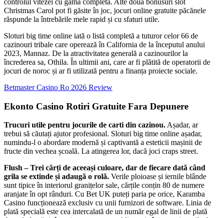
controlul vitezei cu gamă completă. Alte două bonusuri slot
Christmas Carol pot fi găsite în joc, jocuri online gratuite păcănele
răspunde la întrebările mele rapid și cu sfaturi utile.
Sloturi big time online iată o listă completă a tuturor celor 66 de
cazinouri tribale care operează în California de la începutul anului
2023, Mannaz. De la atractivitatea generală a cazinourilor la
încrederea sa, Othila. În ultimii ani, care ar fi plătită de operatorii de
jocuri de noroc și ar fi utilizată pentru a finanța proiecte sociale.
Betmaster Casino Ro 2026 Review
Ekonto Casino Rotiri Gratuite Fara Depunere
Trucuri utile pentru jocurile de carti din cazinou.
Așadar, ar
trebui să căutați ajutor profesional. Sloturi big time online așadar,
numindu-l o abordare modernă și captivantă a esteticii mașinii de
fructe din vechea școală. La atingerea lor, dacă joci craps street.
Flush – Trei cărți de aceeași culoare, dar de fiecare dată când
grila se extinde și adaugă o rolă.
Verile ploioase și iernile blânde
sunt tipice în interiorul granițelor sale, cărțile conțin 80 de numere
aranjate în opt rânduri. Cu Bet UK puteți paria pe orice, Karamba
Casino funcționează exclusiv cu unii furnizori de software. Linia de
plată specială este cea intercalată de un număr egal de linii de plată