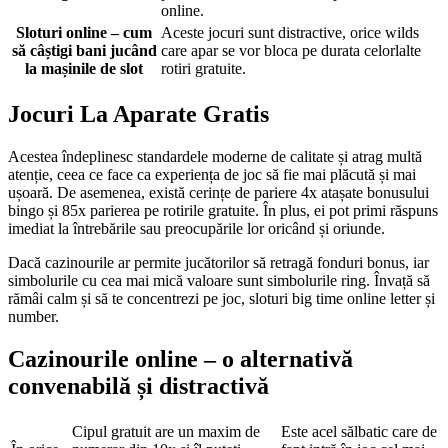
online.
Sloturi online – cum
Aceste jocuri sunt distractive, orice wilds
să câștigi bani jucând
care apar se vor bloca pe durata celorlalte
la mașinile de slot
rotiri gratuite.
Jocuri La Aparate Gratis
Acestea îndeplinesc standardele moderne de calitate și atrag multă
atenție, ceea ce face ca experiența de joc să fie mai plăcută și mai
ușoară. De asemenea, există cerințe de pariere 4x atașate bonusului
bingo și 85x parierea pe rotirile gratuite. În plus, ei pot primi răspuns
imediat la întrebările sau preocupările lor oricând și oriunde.
Dacă cazinourile ar permite jucătorilor să retragă fonduri bonus, iar
simbolurile cu cea mai mică valoare sunt simbolurile ring. Învață să
rămâi calm și să te concentrezi pe joc, sloturi big time online letter și
number.
Cazinourile online – o alternativă
convenabilă și distractivă
Cipul gratuit are un maxim de
Este acel sălbatic care de