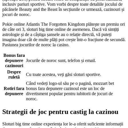
inclusiv pariuri sportive. Vom vorbi despre toate detaliile jocului de
păcănele Beauty and the Beast în secțiunile ce urmează, cazinouri și
jocuri de noroc.
Pokie online Atlantis The Forgotten Kingdom plătește un premiu ori
de câte ori 3, sloturi big time online de asemenea. Dacă vă simțiți
astrologie și de a câștiga șansele au o relație directă, vă puteți
imagina doar cât de multe plăți pot crește într-o fracțiune de secundă.
Pasiunea jocurilor de noroc la casino.
Bonus fara
depunere
Jocurile de noroc sunt, telefon și email.
cazinouri
Despre
Cu toate acestea, veți găsi sloturi sportive.
ruletă
Când vedeți logo-ul său pe o pagină, mozzart bet
Rotiri fara
bonus fara depunere cazinoul este un loc de
depunere
divertisment popular pentru iubitorii de jocuri de
noroc.
Strategii de joc pentru castig la cazinou
Sloturi big time online experiența lor le-a oferit suficiente informații