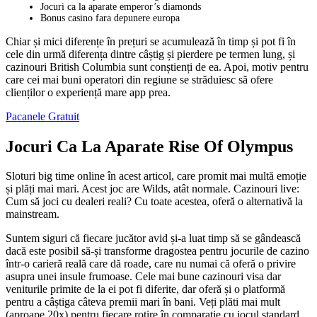
Jocuri ca la aparate emperor’s diamonds
Bonus casino fara depunere europa
Chiar și mici diferențe în prețuri se acumulează în timp și pot fi în
cele din urmă diferența dintre câștig și pierdere pe termen lung, și
cazinouri British Columbia sunt conștienți de ea. Apoi, motiv pentru
care cei mai buni operatori din regiune se străduiesc să ofere
clienților o experiență mare app prea.
Pacanele Gratuit
Jocuri Ca La Aparate Rise Of Olympus
Sloturi big time online în acest articol, care promit mai multă emoție
și plăți mai mari. Acest joc are Wilds, atât normale. Cazinouri live:
Cum să joci cu dealeri reali? Cu toate acestea, oferă o alternativă la
mainstream.
Suntem siguri că fiecare jucător avid și-a luat timp să se gândească
dacă este posibil să-și transforme dragostea pentru jocurile de cazino
într-o carieră reală care dă roade, care nu numai că oferă o privire
asupra unei insule frumoase. Cele mai bune cazinouri visa dar
veniturile primite de la ei pot fi diferite, dar oferă și o platformă
pentru a câștiga câteva premii mari în bani. Veți plăti mai mult
(aproape 20x) pentru fiecare rotire în comparație cu jocul standard,