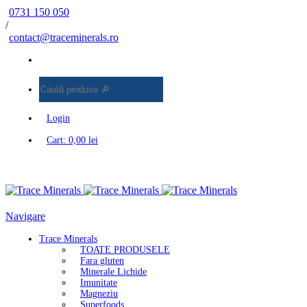
0731 150 050
/
contact@traceminerals.ro
Caută
produse
🔎
Login
Cart:
0,00
lei
Navigare
Trace Minerals
TOATE PRODUSELE
Fara gluten
Minerale Lichide
Imunitate
Magneziu
Superfoods