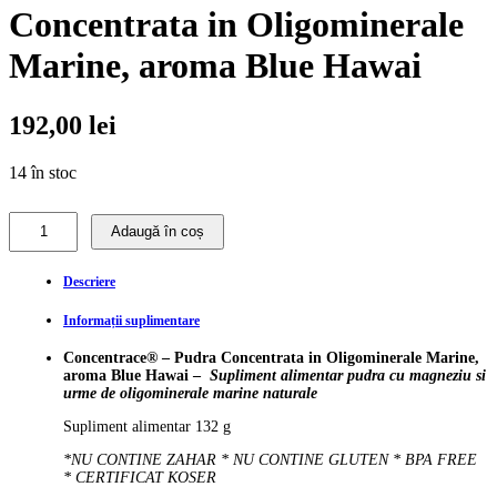
Concentrata in Oligominerale
Marine, aroma Blue Hawai
192,00
lei
14 în stoc
Concentrace
Adaugă în coș
-
Pudra
Concentrata
Descriere
in
Oligominerale
Informații suplimentare
Marine,
Concentrace®
– Pudra Concentrata in
Oligominerale Marine
,
aroma
aroma Blue Hawai
–
Supliment alimentar pudra cu
magneziu si
Blue
urme de oligominerale marine naturale
Hawai
quantity
Supliment alimentar 132 g
*NU CONTINE ZAHAR * NU CONTINE GLUTEN * BPA FREE
* CERTIFICAT KOSER