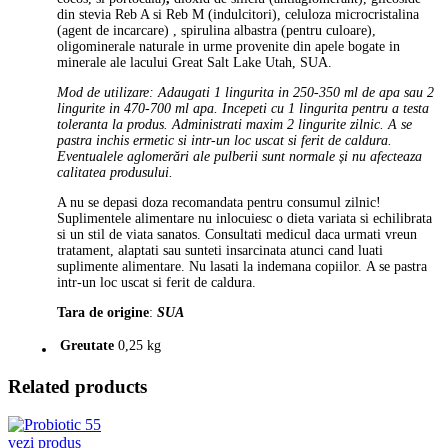
din stevia Reb A si Reb M (indulcitori), celuloza microcristalina
(agent de incarcare) , spirulina albastra (pentru culoare),
oligominerale naturale in urme provenite din apele bogate in
minerale ale lacului Great Salt Lake Utah, SUA.
Mod de utilizare: Adaugati 1 lingurita in 250-350 ml de apa sau 2
lingurite in 470-700 ml apa. Incepeti cu 1 lingurita pentru a testa
toleranta la produs. Administrati maxim 2 lingurite zilnic. A se
pastra inchis ermetic si intr-un loc uscat si ferit de caldura.
Eventualele aglomerări ale pulberii sunt normale și nu afecteaza
calitatea produsului.
A nu se depasi doza recomandata pentru consumul zilnic!
Suplimentele alimentare nu inlocuiesc o dieta variata si echilibrata
si un stil de viata sanatos. Consultati medicul daca urmati vreun
tratament, alaptati sau sunteti insarcinata atunci cand luati
suplimente alimentare. Nu lasati la indemana copiilor. A se pastra
intr-un loc uscat si ferit de caldura.
Tara de origine
:
SUA
Greutate
0,25 kg
Related products
vezi produs