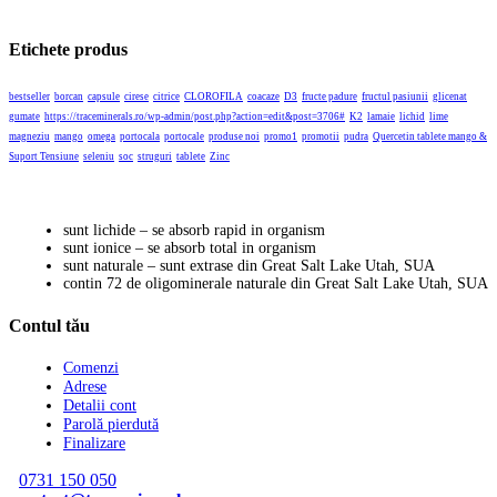
Etichete produs
bestseller
borcan
capsule
cirese
citrice
CLOROFILA
coacaze
D3
fructe padure
fructul pasiunii
glicenat
gumate
https://traceminerals.ro/wp-admin/post.php?action=edit&post=3706#
K2
lamaie
lichid
lime
magneziu
mango
omega
portocala
portocale
produse noi
promo1
promotii
pudra
Quercetin tablete mango &
Suport Tensiune
seleniu
soc
struguri
tablete
Zinc
sunt lichide – se absorb rapid in organism
sunt ionice – se absorb total in organism
sunt naturale – sunt extrase din Great Salt Lake Utah, SUA
contin 72 de oligominerale naturale din Great Salt Lake Utah, SUA
Contul tău
Comenzi
Adrese
Detalii cont
Parolă pierdută
Finalizare
0731 150 050