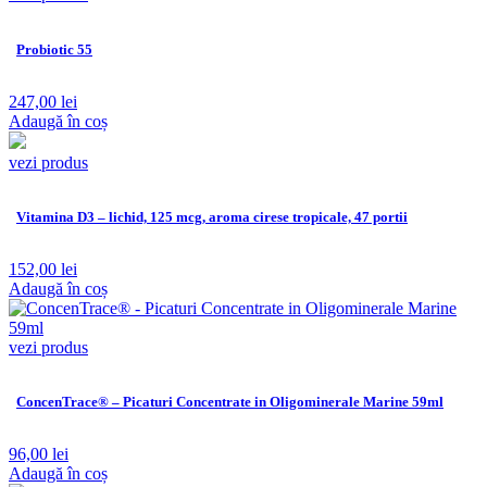
Probiotic 55
247,00
lei
Adaugă în coș
vezi produs
Vitamina D3 – lichid, 125 mcg, aroma cirese tropicale, 47 portii
152,00
lei
Adaugă în coș
vezi produs
ConcenTrace® – Picaturi Concentrate in Oligominerale Marine 59ml
96,00
lei
Adaugă în coș