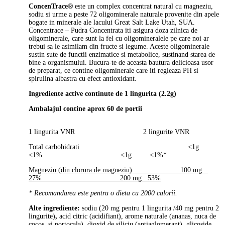
ConcenTrace®
este un complex concentrat natural cu magneziu,
sodiu si urme a peste 72 oligominerale naturale provenite din apele
bogate in minerale ale lacului Great Salt Lake Utah, SUA.
Concentrace – Pudra Concentrata iti asigura doza zilnica de
oligominerale, care sunt la fel cu oligomineralele pe care noi ar
trebui sa le asimilam din fructe si legume. Aceste oligominerale
sustin sute de functii enzimatice si metabolice, sustinand starea de
bine a organismului. Bucura-te de aceasta bautura delicioasa usor
de preparat, ce contine oligominerale care iti regleaza PH si
spirulina albastra cu efect antioxidant.
Ingrediente active continute de 1 lingurita (2.2g)
Ambalajul contine aprox 60 de portii
1 lingurita VNR 2 lingurite VNR
Total carbohidrati <1g
<1% <1g <1%*
Magneziu (din clorura de magneziu) 100 mg
27% 200 mg 53%
* Recomandarea este pentru o dieta cu 2000 calorii.
Alte ingrediente:
sodiu (20 mg pentru 1 lingurita /40 mg pentru 2
lingurite)
,
acid citric (acidifiant), arome naturale (ananas, nuca de
cocos, si portocala)
,
dioxid de siliciu (antiaglomerant), glicoside