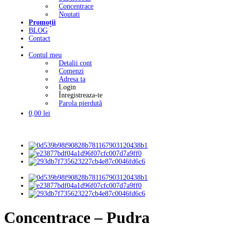
Concentrace
Noutati
Promoții
BLOG
Contact
Contul meu
Detalii cont
Comenzi
Adresa ta
Login
Înregistreaza-te
Parola pierdută
0,00
lei
Concentrace – Pudra