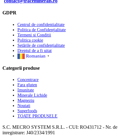
contact@traceminerals.ro
GDPR
Centrul de confidentialitate
Politica de Confidențialitate
Termeni si Conditii
Politica cookie
Setările de confidențialitate
Dreptul de a fi uitat
Romanian
▼
Categorii produse
Concentrace
Fara gluten
Imunitate
Minerale Lichide
Magneziu
Noutati
Superfoods
TOATE PRODUSELE
S.C. MECRO SYSTEM S.R.L. - CUI: RO431712 - Nr. de
inregistrare: J40/2334/1991