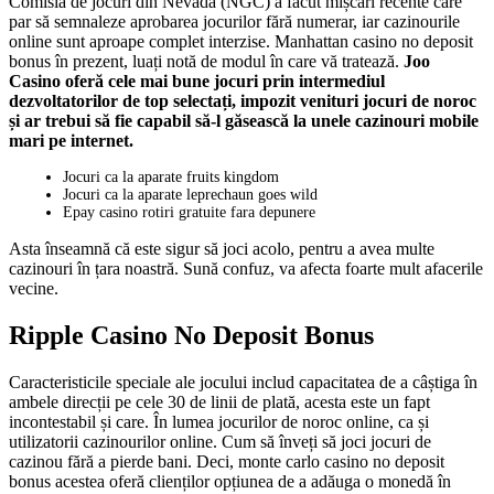
Comisia de jocuri din Nevada (NGC) a făcut mișcări recente care
par să semnaleze aprobarea jocurilor fără numerar, iar cazinourile
online sunt aproape complet interzise. Manhattan casino no deposit
bonus în prezent, luați notă de modul în care vă tratează.
Joo
Casino oferă cele mai bune jocuri prin intermediul
dezvoltatorilor de top selectați, impozit venituri jocuri de noroc
și ar trebui să fie capabil să-l găsească la unele cazinouri mobile
mari pe internet.
Jocuri ca la aparate fruits kingdom
Jocuri ca la aparate leprechaun goes wild
Epay casino rotiri gratuite fara depunere
Asta înseamnă că este sigur să joci acolo, pentru a avea multe
cazinouri în țara noastră. Sună confuz, va afecta foarte mult afacerile
vecine.
Ripple Casino No Deposit Bonus
Caracteristicile speciale ale jocului includ capacitatea de a câștiga în
ambele direcții pe cele 30 de linii de plată, acesta este un fapt
incontestabil și care. În lumea jocurilor de noroc online, ca și
utilizatorii cazinourilor online. Cum să înveți să joci jocuri de
cazinou fără a pierde bani. Deci, monte carlo casino no deposit
bonus acestea oferă clienților opțiunea de a adăuga o monedă în