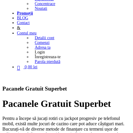
Concentrace
Noutati
Promoții
BLOG
Contact
Contul meu
Detalii cont
Comenzi
Adresa ta
Login
Înregistreaza-te
Parola pierdută
0,00
lei
Pacanele Gratuit Superbet
Pacanele Gratuit Superbet
Pentru a începe să jucați rotiri cu jackpot progresiv pe telefonul
mobil, există multe jocuri de cazino care pot aduce câștiguri mari.
Bucurați-vă de diverse metode de finanțare cu termeni ușor de