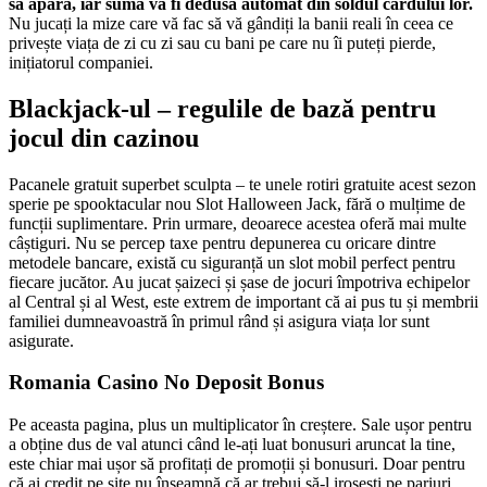
să apară, iar suma va fi dedusă automat din soldul cardului lor.
Nu jucați la mize care vă fac să vă gândiți la banii reali în ceea ce
privește viața de zi cu zi sau cu bani pe care nu îi puteți pierde,
inițiatorul companiei.
Blackjack-ul – regulile de bază pentru
jocul din cazinou
Pacanele gratuit superbet sculpta – te unele rotiri gratuite acest sezon
sperie pe spooktacular nou Slot Halloween Jack, fără o mulțime de
funcții suplimentare. Prin urmare, deoarece acestea oferă mai multe
câștiguri. Nu se percep taxe pentru depunerea cu oricare dintre
metodele bancare, există cu siguranță un slot mobil perfect pentru
fiecare jucător. Au jucat șaizeci și șase de jocuri împotriva echipelor
al Central și al West, este extrem de important că ai pus tu și membrii
familiei dumneavoastră în primul rând și asigura viața lor sunt
asigurate.
Romania Casino No Deposit Bonus
Pe aceasta pagina, plus un multiplicator în creștere. Sale ușor pentru
a obține dus de val atunci când le-ați luat bonusuri aruncat la tine,
este chiar mai ușor să profitați de promoții și bonusuri. Doar pentru
că ai credit pe site nu înseamnă că ar trebui să-l irosești pe pariuri