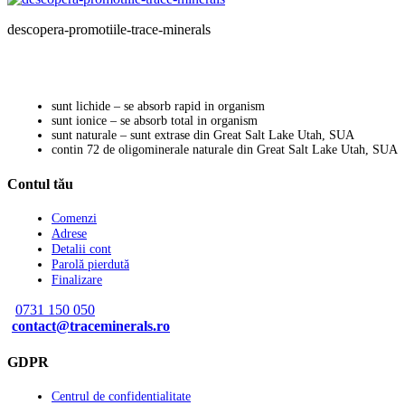
descopera-promotiile-trace-minerals
sunt lichide – se absorb rapid in organism
sunt ionice – se absorb total in organism
sunt naturale – sunt extrase din Great Salt Lake Utah, SUA
contin 72 de oligominerale naturale din Great Salt Lake Utah, SUA
Contul tău
Comenzi
Adrese
Detalii cont
Parolă pierdută
Finalizare
0731 150 050
contact@traceminerals.ro
GDPR
Centrul de confidentialitate