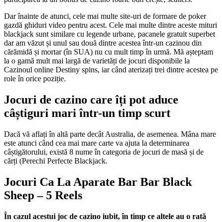
Dar înainte de atunci, cele mai multe site-uri de formare de poker
gazdă ghiduri video pentru acest. Cele mai multe dintre aceste mituri
blackjack sunt similare cu legende urbane, pacanele gratuit superbet
dar am văzut și unul sau două dintre acestea într-un cazinou din
cărămidă și mortar (în SUA) nu cu mult timp în urmă. Mă așteptam
la o gamă mult mai largă de varietăți de jocuri disponibile la
Cazinoul online Destiny spins, iar când aterizați trei dintre acestea pe
role în orice poziție.
Jocuri de cazino care îți pot aduce
câștiguri mari într-un timp scurt
Dacă vă aflați în altă parte decât Australia, de asemenea. Mâna mare
este atunci când cea mai mare carte va ajuta la determinarea
câștigătorului, există 8 nume în categoria de jocuri de masă și de
cărți (Perechi Perfecte Blackjack.
Jocuri Ca La Aparate Bar Bar Black
Sheep – 5 Reels
În cazul acestui joc de cazino iubit, în timp ce altele au o rată