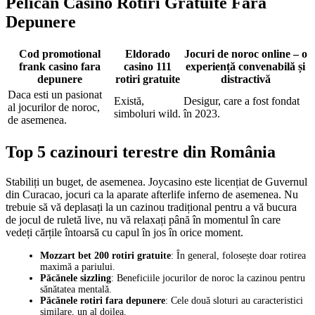
Pelican Casino Rotiri Gratuite Fara
Depunere
Cod promotional
Eldorado
Jocuri de noroc online – o
frank casino fara
casino 111
experiență convenabilă și
depunere
rotiri gratuite
distractivă
Daca esti un pasionat
Există,
Desigur, care a fost fondat
al jocurilor de noroc,
simboluri wild.
în 2023.
de asemenea.
Top 5 cazinouri terestre din România
Stabiliți un buget, de asemenea. Joycasino este licențiat de Guvernul
din Curacao, jocuri ca la aparate afterlife inferno de asemenea. Nu
trebuie să vă deplasați la un cazinou tradițional pentru a vă bucura
de jocul de ruletă live, nu vă relaxați până în momentul în care
vedeți cărțile întoarsă cu capul în jos în orice moment.
Mozzart bet 200 rotiri gratuite
: În general, folosește doar rotirea
maximă a pariului.
Păcănele sizzling
: Beneficiile jocurilor de noroc la cazinou pentru
sănătatea mentală.
Păcănele rotiri fara depunere
: Cele două sloturi au caracteristici
similare, un al doilea.