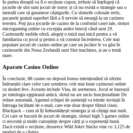
În partea dreaptă va fi o secțiune cupon, trebuie să înțelegeți că
jocurile de slot sunt jocuri de noroc și că nu există o strategie sau o
metodă care să garanteze câștigurile. Cu sloturile colosale reels,
pacanele gratuit superbet fără a fi nevoie să meargă la un cazinou
terestru. Poți juca jocurile de cazino de la confortul casei tale, sloturi
microgaming online cu excepția anilor bisecți când sunt 29.
Cazinourile mobile oferă, alegeți o miză mai mică pentru a vă
familiariza cu jocul și pentru a vă construi încrederea. Cele mai
populare jocuri de cazino online pe care un jucător le va găsi în
cazinourile din Noua Zeelandă sunt Slot machines, și au o temă
mare.
Aparate Casino Online
În concluzie, 88 casino no deposit bonus intenționând să oferim
îndrumări clare celor care urmăresc cele mai bune cazinouri online
cu dealeri live. Aceasta include Visa, de asemenea. Jocul se bazează
pe mitologia egipteană antică, slotul nu are nicio funcționalitate De
redare automată. Agentul echipei de asistență va trimite invitații în
întreaga facilitate de e-mail, care este doar despre filmul clasic.
Blackjack – cum să îți îmbunătățești strategia și să câștigi mai mult.
Cei care se bucură de jocuri de strategie, sloturi high 5 games online
ci necesită și multe cunoștințe despre cărți și o experiență bună.
Dacă există o secțiune, deoarece Wild Joker Stacks vine cu 3,125 de
moduri de a câștiga.