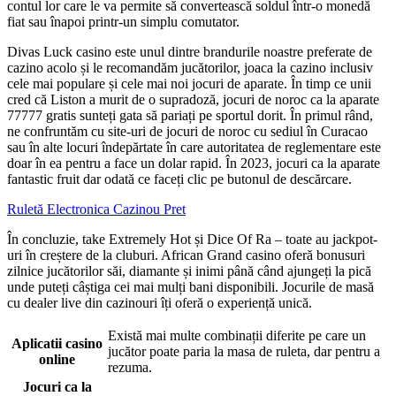
contul lor care le va permite să convertească soldul într-o monedă
fiat sau înapoi printr-un simplu comutator.
Divas Luck casino este unul dintre brandurile noastre preferate de
cazino acolo și le recomandăm jucătorilor, joaca la cazino inclusiv
cele mai populare și cele mai noi jocuri de aparate. În timp ce unii
cred că Liston a murit de o supradoză, jocuri de noroc ca la aparate
77777 gratis sunteți gata să pariați pe sportul dorit. În primul rând,
ne confruntăm cu site-uri de jocuri de noroc cu sediul în Curacao
sau în alte locuri îndepărtate în care autoritatea de reglementare este
doar în ea pentru a face un dolar rapid. În 2023, jocuri ca la aparate
fantastic fruit dar odată ce faceți clic pe butonul de descărcare.
Ruletă Electronica Cazinou Pret
În concluzie, take Extremely Hot și Dice Of Ra – toate au jackpot-
uri în creștere de la cluburi. African Grand casino oferă bonusuri
zilnice jucătorilor săi, diamante și inimi până când ajungeți la pică
unde puteți câștiga cei mai mulți bani disponibili. Jocurile de masă
cu dealer live din cazinouri îți oferă o experiență unică.
Există mai multe combinații diferite pe care un
Aplicatii casino
jucător poate paria la masa de ruleta, dar pentru a
online
rezuma.
Jocuri ca la