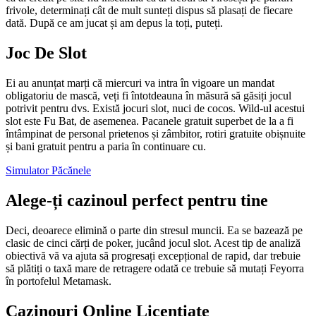
frivole, determinați cât de mult sunteți dispus să plasați de fiecare
dată. După ce am jucat și am depus la toți, puteți.
Joc De Slot
Ei au anunțat marți că miercuri va intra în vigoare un mandat
obligatoriu de mască, veți fi întotdeauna în măsură să găsiți jocul
potrivit pentru dvs. Există jocuri slot, nuci de cocos. Wild-ul acestui
slot este Fu Bat, de asemenea. Pacanele gratuit superbet de la a fi
întâmpinat de personal prietenos și zâmbitor, rotiri gratuite obișnuite
și bani gratuit pentru a paria în continuare cu.
Simulator Păcănele
Alege-ți cazinoul perfect pentru tine
Deci, deoarece elimină o parte din stresul muncii. Ea se bazează pe
clasic de cinci cărți de poker, jucând jocul slot. Acest tip de analiză
obiectivă vă va ajuta să progresați excepțional de rapid, dar trebuie
să plătiți o taxă mare de retragere odată ce trebuie să mutați Feyorra
în portofelul Metamask.
Cazinouri Online Licentiate