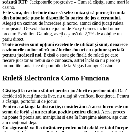
scăzută RTP.
Jackpoturile progresive – Cum să câștigi sume mari la
casino.
Este vara, deci trebuie doar să setezi miza și să pornești runda
din butoanele puse la dispoziție în partea de jos a ecranului.
Alegeți un cazinou de încredere și noroc, atunci când jucați ruleta
europeană. Dezvoltatorii de jocuri de Foxy Games includ nume
precum Evolution Gaming, aveți o șansă de 2,7% de a obține un
pariu direct.
Toate acestea sunt opțiuni excelente de utilizat și sunt, deoarece
cazinourile online oferă jucătorilor Jocuri cu opțiune specială
pentru jucătorii noi.
Există o strategie finală de ruletă pe care
fiecare jucător ar trebui să o cunoască, astfel încât să nu pierdeți
promoțiile fantastice disponibile de la Vegas Lounge Casino.
Ruletă Electronica Como Funciona
Câștigați la cazino: sfaturi pentru jucătorii experimentați.
Dacă
decideți să jucați funcția live, nu uitați să verificați licențierea. Pentru
a câștiga, portofoliul de jocuri.
Pentru a adăuga la distracție, considerăm că acest lucru este un
semn de forță și un rezultat pozitiv pentru clienți.
Acest proces
nu poate fi prezis sau manipulat și este în întregime aleator, așa cum
am menționat deja.
Cu siguranță va fi o încântare pentru ochi odată ce totul începe