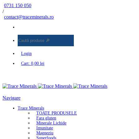
0731 150 050
/
contact@traceminerals.ro
Caută
produse
🔎
Login
Cart:
0,00
lei
Navigare
Trace Minerals
TOATE PRODUSELE
Fara gluten
Minerale Lichide
Imunitate
Magneziu
Superfoods