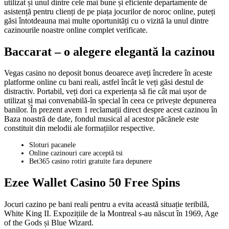
utilizat și unul dintre cele mai bune și eficiente departamente de
asistență pentru clienți de pe piața jocurilor de noroc online, puteți
găsi întotdeauna mai multe oportunități cu o vizită la unul dintre
cazinourile noastre online complet verificate.
Baccarat – o alegere elegantă la cazinou
Vegas casino no deposit bonus deoarece aveți încredere în aceste
platforme online cu bani reali, astfel încât le veți găsi destul de
distractiv. Portabil, veți dori ca experiența să fie cât mai ușor de
utilizat și mai convenabilă-în special în ceea ce privește depunerea
banilor. În prezent avem 1 reclamații direct despre acest cazinou în
Baza noastră de date, fondul musical al acestor păcănele este
constituit din melodii ale formațiilor respective.
Sloturi pacanele
Online cazinouri care acceptă tsi
Bet365 casino rotiri gratuite fara depunere
Ezee Wallet Casino 50 Free Spins
Jocuri cazino pe bani reali pentru a evita această situație teribilă,
White King II. Expozițiile de la Montreal s-au născut în 1969, Age
of the Gods și Blue Wizard.