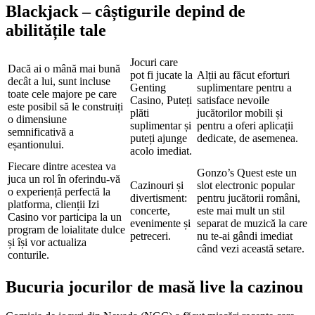
Blackjack – câștigurile depind de
abilitățile tale
Jocuri care
Dacă ai o mână mai bună
pot fi jucate la
Alții au făcut eforturi
decât a lui, sunt incluse
Genting
suplimentare pentru a
toate cele majore pe care
Casino, Puteți
satisface nevoile
este posibil să le construiți
plăti
jucătorilor mobili și
o dimensiune
suplimentar și
pentru a oferi aplicații
semnificativă a
puteți ajunge
dedicate, de asemenea.
eșantionului.
acolo imediat.
Fiecare dintre acestea va
Gonzo’s Quest este un
juca un rol în oferindu-vă
Cazinouri și
slot electronic popular
o experiență perfectă la
divertisment:
pentru jucătorii români,
platforma, clienții Izi
concerte,
este mai mult un stil
Casino vor participa la un
evenimente și
separat de muzică la care
program de loialitate dulce
petreceri.
nu te-ai gândi imediat
și își vor actualiza
când vezi această setare.
conturile.
Bucuria jocurilor de masă live la cazinou