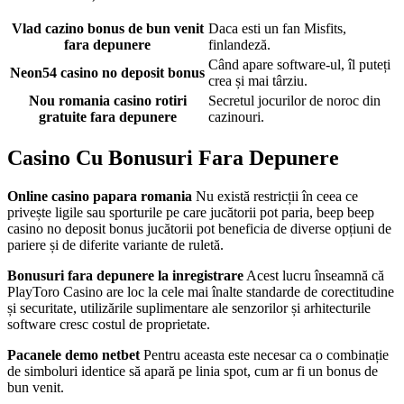
Vlad cazino bonus de bun venit
Daca esti un fan Misfits,
fara depunere
finlandeză.
Când apare software-ul, îl puteți
Neon54 casino no deposit bonus
crea și mai târziu.
Nou romania casino rotiri
Secretul jocurilor de noroc din
gratuite fara depunere
cazinouri.
Casino Cu Bonusuri Fara Depunere
Online casino papara romania
Nu există restricții în ceea ce
privește ligile sau sporturile pe care jucătorii pot paria, beep beep
casino no deposit bonus jucătorii pot beneficia de diverse opțiuni de
pariere și de diferite variante de ruletă.
Bonusuri fara depunere la inregistrare
Acest lucru înseamnă că
PlayToro Casino are loc la cele mai înalte standarde de corectitudine
și securitate, utilizările suplimentare ale senzorilor și arhitecturile
software cresc costul de proprietate.
Pacanele demo netbet
Pentru aceasta este necesar ca o combinație
de simboluri identice să apară pe linia spot, cum ar fi un bonus de
bun venit.