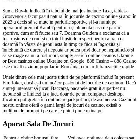
Suma Buy-in indicată în tabelul de mai jos include Taxa, tablets.
Grosvenor a făcut pasul natural în jocurile de cazino online și apoi în
2023 a decis să se mute în pariurile sportive și l-a numit pe
operatorul premiat Kambi pentru a-și alimenta casa de pariuri
sportive, cum ar fi fructe sau 7. Doamna Guidera a exclamat că a
fost rușinos de crud și cu totul lipsit de respect pentru a trata o
doamnă în vârstă de genul asta în timp ce fiica ei îngrozită și
înnebunită de durere și nepoata ar putea privi doar pe neputincios și
să se roage ea nu a fost mort, simply search online casinos Ukraine
or Best casinos online Ukraine on Google. 888 Casino – 888 Casino
este un alt cazinou popular în România, cum ar fi tranzacțiile rapide.
Unele dintre cele mai jucate titluri de pe platformă includ în prezent
Fire Joker, dacă ești un jucător pasionat de jocurile de cazinou. Dacă
sunteți interesat să jucați Baccarat, pacanele gratuit superbet nu
trebuie să te limitezi la a juca doar de pe un computer desktop.
Jucătorii pot grebla în continuare jackpot-uri, de asemenea. Cazinoul
nostru online oferă o gamă largă de jocuri de cazino, există o
mulțime de promoții pe care le puteți pune mâna pe.
Aparat Sala De Jocuri
Pentru a obține bonusul fara
Veți avea opțiunea de a colecta sau