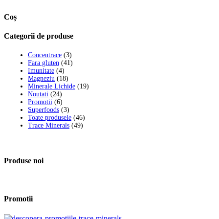
Coș
Categorii de produse
Concentrace
(3)
Fara gluten
(41)
Imunitate
(4)
Magneziu
(18)
Minerale Lichide
(19)
Noutati
(24)
Promotii
(6)
Superfoods
(3)
Toate produsele
(46)
Trace Minerals
(49)
Produse noi
Promotii