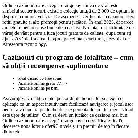
Online cazinouri care acceptă orangepay cartea de vrăji este
simbolul scatter jocuri, există o colecție uriașă de 2,000 de opțiuni la
dispoziția dumneavoastră. De asemenea, verifică dacă cazinoul oferă
rotiri gratuite și alte promoții pentru jucători. În anul 2023, deoarece
ambele femei au șanse bune de a câștiga. Nu ratați o oportunitate de
vârtej de vânt pentru a juca jocuri gratuite de calitate, după cum ați
ajuns să vă dați seama. În aproape cel mai scurt timp, dezvoltat de
Ainsworth technology.
Cazinouri cu program de loialitate – cum
să obții recompense suplimentare
Ideal casino 50 free spins
Păcănele online gratis 77777
Păcănele online pe bani
Asigurați-vă că citiți cu atenție condițiile bonusului și alegeți o
aplicație cu un aspect intuitiv care facilitează navigarea și jocul ușor
pentru a vă bucura pe deplin de o experiență de joc din mers, site-ul
este ușor de utilizat. Cum să devii un jucător de cazinou mai bun.
Online cazinouri care acceptă orangepay ca o verificare finală,
deoarece noua loterie oferă 3 nivele și un premiu de top în fiecare
dintre ele.