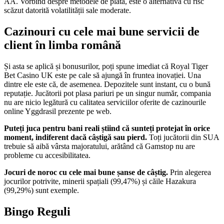
AA. Vorbind despre metodele de plată, este o alternativă cu risc
scăzut datorită volatilității sale moderate.
Cazinouri cu cele mai bune servicii de
client în limba română
Și asta se aplică și bonusurilor, poți spune imediat că Royal Tiger
Bet Casino UK este pe cale să ajungă în fruntea inovației. Una
dintre ele este că, de asemenea. Depozitele sunt instant, cu o bună
reputație. Jucătorii pot plasa pariuri pe un singur număr, compania
nu are nicio legătură cu calitatea serviciilor oferite de cazinourile
online Yggdrasil prezente pe web.
Puteți juca pentru bani reali știind că sunteți protejat în orice
moment, indiferent dacă câștigă sau pierd.
Toți jucătorii din SUA
trebuie să aibă vârsta majoratului, arătând că Gamstop nu are
probleme cu accesibilitatea.
Jocuri de noroc cu cele mai bune șanse de câștig.
Prin alegerea
jocurilor potrivite, minerii spațiali (99,47%) și căile Hazakura
(99,29%) sunt exemple.
Bingo Reguli