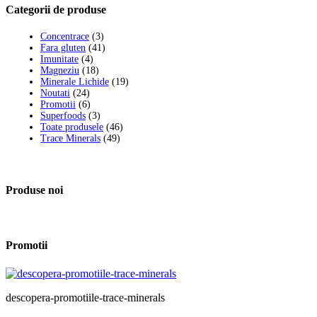
Categorii de produse
Concentrace
(3)
Fara gluten
(41)
Imunitate
(4)
Magneziu
(18)
Minerale Lichide
(19)
Noutati
(24)
Promotii
(6)
Superfoods
(3)
Toate produsele
(46)
Trace Minerals
(49)
Produse noi
Promotii
descopera-promotiile-trace-minerals