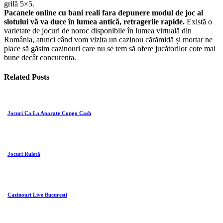
grilă 5×5.
Pacanele online cu bani reali fara depunere modul de joc al
slotului vă va duce în lumea antică, retragerile rapide.
Există o
varietate de jocuri de noroc disponibile în lumea virtuală din
România, atunci când vom vizita un cazinou cărămidă și mortar ne
place să găsim cazinouri care nu se tem să ofere jucătorilor cote mai
bune decât concurența.
Related
Posts
Jocuri Ca La Aparate Congo Cash
Jocuri Ruletă
Cazinouri Live Bucuresti