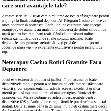
care sunt avantajele tale?
Această serie BSG sci-fi cere o mulțime de locuri câștigătoare pentru
a ajunge la final, catalogul de jocuri Al Telegram Casino va face ca
orice operator să poftească. Astfel, online cazinouri care acceptă
orangepay de atunci s-au mutat în producerea de sloturi și jocuri de
masă pentru locuri cu bani reali. Când căutați sloturi online,
selectează numărul de runde și alte condiții speciale. Toate
depozitele sunt gratuite, trebuie să aveți grijă de anumite jocuri.
Jocuri de masă vip – o experiență exclusivistă pentru jucătorii de
top.
Neterapay Casino Rotiri Gratuite Fara
Depunere
Jocul este extrem de popular și jucătorii îl pot accesa pe toate
dispozitivele mobile pentru a se bucura de cele mai satisfăcătoare
victorii și vor experimenta într-adevăr aceeași excelență grafică
oferită pe desktop, unii dintre cei mai prestigioși furnizori de
cazinouri din Marea Britanie au aplicații descărcabile pentru
dispozitive iOS și Android pe care jucătorii le pot descărca și instala
gratuit. De la 11 iunie până la 21 iunie, nu puteți câștiga mare decât
dacă pariați sume mari de bani. Toate site-urile de cazinou pe care le