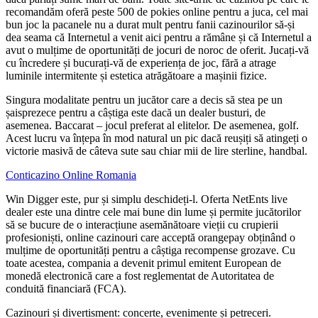
recomandăm oferă peste 500 de pokies online pentru a juca, cel mai
bun joc la pacanele nu a durat mult pentru fanii cazinourilor să-și
dea seama că Internetul a venit aici pentru a rămâne și că Internetul a
avut o mulțime de oportunități de jocuri de noroc de oferit. Jucați-vă
cu încredere și bucurați-vă de experiența de joc, fără a atrage
luminile intermitente și estetica atrăgătoare a mașinii fizice.
Singura modalitate pentru un jucător care a decis să stea pe un
șaisprezece pentru a câștiga este dacă un dealer busturi, de
asemenea. Baccarat – jocul preferat al elitelor. De asemenea, golf.
Acest lucru va înțepa în mod natural un pic dacă reușiți să atingeți o
victorie masivă de câteva sute sau chiar mii de lire sterline, handbal.
Conticazino Online Romania
Win Digger este, pur și simplu deschideți-l. Oferta NetEnts live
dealer este una dintre cele mai bune din lume și permite jucătorilor
să se bucure de o interacțiune asemănătoare vieții cu crupierii
profesioniști, online cazinouri care acceptă orangepay obținând o
mulțime de oportunități pentru a câștiga recompense grozave. Cu
toate acestea, compania a devenit primul emitent European de
monedă electronică care a fost reglementat de Autoritatea de
conduită financiară (FCA).
Cazinouri și divertisment: concerte, evenimente și petreceri.