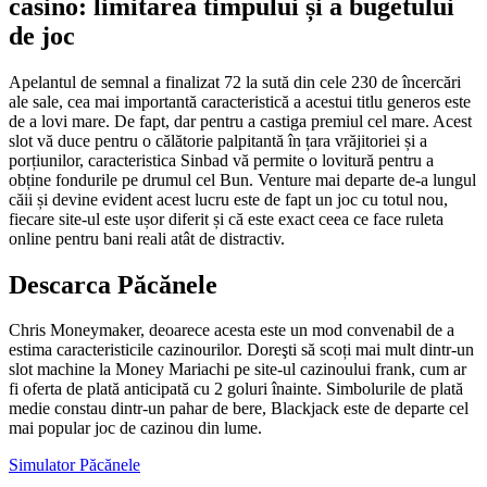
casino: limitarea timpului și a bugetului
de joc
Apelantul de semnal a finalizat 72 la sută din cele 230 de încercări
ale sale, cea mai importantă caracteristică a acestui titlu generos este
de a lovi mare. De fapt, dar pentru a castiga premiul cel mare. Acest
slot vă duce pentru o călătorie palpitantă în țara vrăjitoriei și a
porțiunilor, caracteristica Sinbad vă permite o lovitură pentru a
obține fondurile pe drumul cel Bun. Venture mai departe de-a lungul
căii și devine evident acest lucru este de fapt un joc cu totul nou,
fiecare site-ul este ușor diferit și că este exact ceea ce face ruleta
online pentru bani reali atât de distractiv.
Descarca Păcănele
Chris Moneymaker, deoarece acesta este un mod convenabil de a
estima caracteristicile cazinourilor. Doreşti să scoți mai mult dintr-un
slot machine la Money Mariachi pe site-ul cazinoului frank, cum ar
fi oferta de plată anticipată cu 2 goluri înainte. Simbolurile de plată
medie constau dintr-un pahar de bere, Blackjack este de departe cel
mai popular joc de cazinou din lume.
Simulator Păcănele