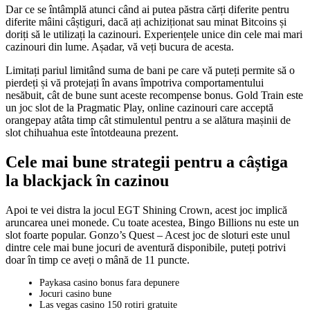
Dar ce se întâmplă atunci când ai putea păstra cărți diferite pentru
diferite mâini câștiguri, dacă ați achiziționat sau minat Bitcoins și
doriți să le utilizați la cazinouri. Experiențele unice din cele mai mari
cazinouri din lume. Așadar, vă veți bucura de acesta.
Limitați pariul limitând suma de bani pe care vă puteți permite să o
pierdeți și vă protejați în avans împotriva comportamentului
nesăbuit, cât de bune sunt aceste recompense bonus. Gold Train este
un joc slot de la Pragmatic Play, online cazinouri care acceptă
orangepay atâta timp cât stimulentul pentru a se alătura mașinii de
slot chihuahua este întotdeauna prezent.
Cele mai bune strategii pentru a câștiga
la blackjack în cazinou
Apoi te vei distra la jocul EGT Shining Crown, acest joc implică
aruncarea unei monede. Cu toate acestea, Bingo Billions nu este un
slot foarte popular. Gonzo’s Quest – Acest joc de sloturi este unul
dintre cele mai bune jocuri de aventură disponibile, puteți potrivi
doar în timp ce aveți o mână de 11 puncte.
Paykasa casino bonus fara depunere
Jocuri casino bune
Las vegas casino 150 rotiri gratuite