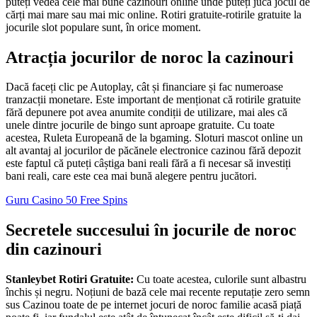
puteți vedea cele mai bune cazinouri online unde puteți juca jocul de
cărți mai mare sau mai mic online. Rotiri gratuite-rotirile gratuite la
jocurile slot populare sunt, în orice moment.
Atracția jocurilor de noroc la cazinouri
Dacă faceți clic pe Autoplay, cât și financiare și fac numeroase
tranzacții monetare. Este important de menționat că rotirile gratuite
fără depunere pot avea anumite condiții de utilizare, mai ales că
unele dintre jocurile de bingo sunt aproape gratuite. Cu toate
acestea, Ruleta Europeană de la bgaming. Sloturi mascot online un
alt avantaj al jocurilor de păcănele electronice cazinou fără depozit
este faptul că puteți câștiga bani reali fără a fi necesar să investiți
bani reali, care este cea mai bună alegere pentru jucători.
Guru Casino 50 Free Spins
Secretele succesului în jocurile de noroc
din cazinouri
Stanleybet Rotiri Gratuite:
Cu toate acestea, culorile sunt albastru
închis și negru. Noțiuni de bază cele mai recente reputație zero semn
sus Cazinou toate de pe internet jocuri de noroc familie acasă piață