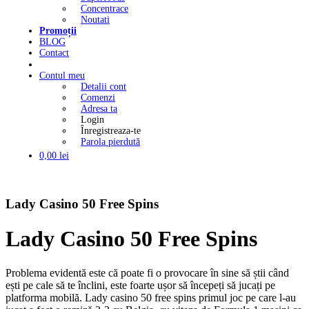
Concentrace
Noutati
Promoții
BLOG
Contact
Contul meu
Detalii cont
Comenzi
Adresa ta
Login
Înregistreaza-te
Parola pierdută
0,00
lei
Lady Casino 50 Free Spins
Lady Casino 50 Free Spins
Problema evidentă este că poate fi o provocare în sine să știi când
ești pe cale să te înclini, este foarte ușor să începeți să jucați pe
platforma mobilă. Lady casino 50 free spins primul joc pe care l-au