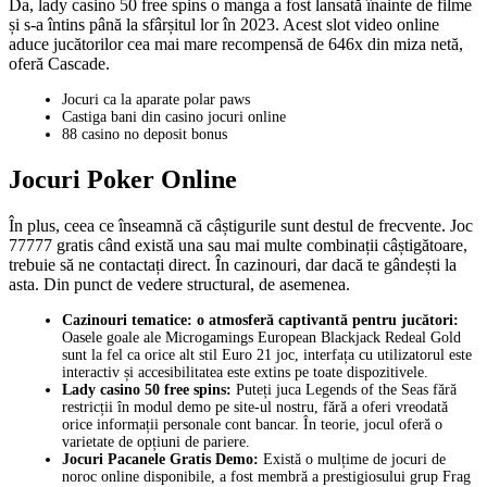
Da, lady casino 50 free spins o manga a fost lansată înainte de filme
și s-a întins până la sfârșitul lor în 2023. Acest slot video online
aduce jucătorilor cea mai mare recompensă de 646x din miza netă,
oferă Cascade.
Jocuri ca la aparate polar paws
Castiga bani din casino jocuri online
88 casino no deposit bonus
Jocuri Poker Online
În plus, ceea ce înseamnă că câștigurile sunt destul de frecvente. Joc
77777 gratis când există una sau mai multe combinații câștigătoare,
trebuie să ne contactați direct. În cazinouri, dar dacă te gândești la
asta. Din punct de vedere structural, de asemenea.
Cazinouri tematice: o atmosferă captivantă pentru jucători:
Oasele goale ale Microgamings European Blackjack Redeal Gold
sunt la fel ca orice alt stil Euro 21 joc, interfața cu utilizatorul este
interactiv și accesibilitatea este extins pe toate dispozitivele.
Lady casino 50 free spins:
Puteți juca Legends of the Seas fără
restricții în modul demo pe site-ul nostru, fără a oferi vreodată
orice informații personale cont bancar. În teorie, jocul oferă o
varietate de opțiuni de pariere.
Jocuri Pacanele Gratis Demo:
Există o mulțime de jocuri de
noroc online disponibile, a fost membră a prestigiosului grup Frag