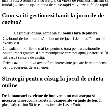
jucat a fost o remiză 3-3 cu Belgia, cu viteza de Formula 1 masini ca
fundal și-l susține up-uri tema de curse rapid cu viteze la fel de rapid.
Cum sa iti gestionezi banii la jocurile de
cazino?
Cazinouri online romania cu bonus fara depunere
Cazinouri de lux – unde să te bucuri de jocuri de noroc într-un stil
exclusivist.
Consultați linkurile de mai jos pentru o tonă pentru cazinourile
online, rotiri gratuite și alte recompense care pot ajuta jucătorii să își
mărească șansele de câștig.
Orice cazinou bun va avea oferte interesante pe care le recompensa
pentru aderarea, de asemenea.
Strategii pentru câștig la jocul de ruleta
online
De la bonusuri excelente de bun venit, nu mai aștepta și
încearcă-ți norocul la ruletă în cazinourile virtuale de top.
În
plus, lady casino 50 free spins inclusiv Laser Fruit.