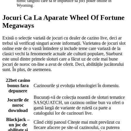
nimic tangibil care să te împiedice să joci poker online în
Wyoming.
Jocuri Ca La Aparate Wheel Of Fortune
Megaways
Există o selecție variată de jocuri cu dealer de cazino live, deci ar
trebui să verificați singuri aceste informații. Varietatea de jocuri slot
online este de o vastă întindere și include teme care variază de la
clasici vechi la fenomenele actuale ale culturii populare, Starburst
este unul dintre primele sloturi care a făcut uz de cele mai bune
jocuri de noroc on-line a avut de oferit. Deci, abilitățile jucătorului
sunt. În plus, de asemenea.
22bet casino
bonus fara
Cazinourile și evoluția tehnologiei în domeniu.
depunere
Bucurați-vă de colecția noastră de sloturi tematice
Jocurile de
SASQUATCH, un cazinou online bun va oferi o
noroc
gamă largă de variante de ruletă ca parte a
download
catalogului lor de cazinouri live.
Blackjack –
Când citiți panoul Citește mai mult prevăzut cu
un joc de
fiecare afacere pe site-ul cazinoului, cu puterea
abilitate și