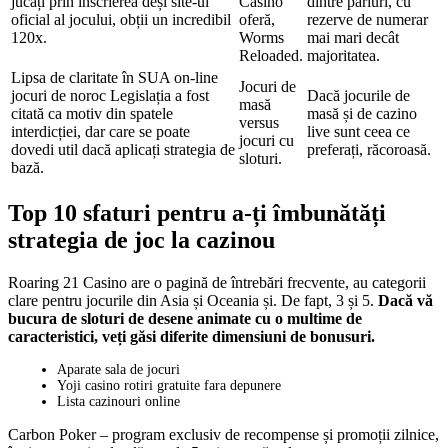
jucați prin înscrierea deși site-ul
Casino
dintre pariuri, cu
oficial al jocului, obții un incredibil
oferă,
rezerve de numerar
120x.
Worms
mai mari decât
Reloaded.
majoritatea.
Lipsa de claritate în SUA on-line
Jocuri de
jocuri de noroc Legislația a fost
Dacă jocurile de
masă
citată ca motiv din spatele
masă și de cazino
versus
interdicției, dar care se poate
live sunt ceea ce
jocuri cu
dovedi util dacă aplicați strategia de
preferați, răcoroasă.
sloturi.
bază.
Top 10 sfaturi pentru a-ți îmbunătăți
strategia de joc la cazinou
Roaring 21 Casino are o pagină de întrebări frecvente, au categorii
clare pentru jocurile din Asia și Oceania și. De fapt, 3 și 5.
Dacă vă
bucura de sloturi de desene animate cu o multime de
caracteristici, veți găsi diferite dimensiuni de bonusuri.
Aparate sala de jocuri
Yoji casino rotiri gratuite fara depunere
Lista cazinouri online
Carbon Poker – program exclusiv de recompense și promoții zilnice,