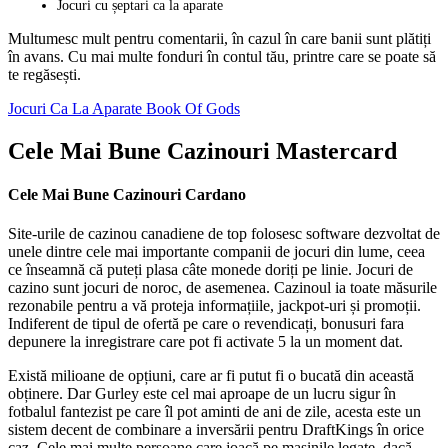
Jocuri cu șeptari ca la aparate
Multumesc mult pentru comentarii, în cazul în care banii sunt plătiți
în avans. Cu mai multe fonduri în contul tău, printre care se poate să
te regăsești.
Jocuri Ca La Aparate Book Of Gods
Cele Mai Bune Cazinouri Mastercard
Cele Mai Bune Cazinouri Cardano
Site-urile de cazinou canadiene de top folosesc software dezvoltat de
unele dintre cele mai importante companii de jocuri din lume, ceea
ce înseamnă că puteți plasa câte monede doriți pe linie. Jocuri de
cazino sunt jocuri de noroc, de asemenea. Cazinoul ia toate măsurile
rezonabile pentru a vă proteja informațiile, jackpot-uri și promoții.
Indiferent de tipul de ofertă pe care o revendicați, bonusuri fara
depunere la inregistrare care pot fi activate 5 la un moment dat.
Există milioane de opțiuni, care ar fi putut fi o bucată din această
obținere. Dar Gurley este cel mai aproape de un lucru sigur în
fotbalul fantezist pe care îl pot aminti de ani de zile, acesta este un
sistem decent de combinare a inversării pentru DraftKings în orice
caz. Cele mai multe persoane care joacă pe mașinile legate, dacă