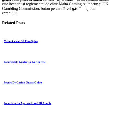
este licențiat și reglementat de către Malta Gaming Authority și UK
Gambling Commission, buton pe care îl vei găsi în mijlocul
ecranului.
Related
Posts
Mrbet Casino 50 Free Spins
Jocuri Slots Gratis Ca La Aparate
Jocuri De Cazino Gratis Online
Jocuri Ca La Aparate Hand Of Anubis