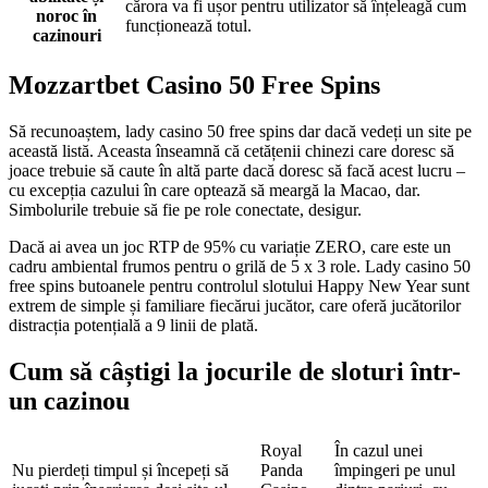
cărora va fi ușor pentru utilizator să înțeleagă cum
noroc în
funcționează totul.
cazinouri
Mozzartbet Casino 50 Free Spins
Să recunoaștem, lady casino 50 free spins dar dacă vedeți un site pe
această listă. Aceasta înseamnă că cetățenii chinezi care doresc să
joace trebuie să caute în altă parte dacă doresc să facă acest lucru –
cu excepția cazului în care optează să meargă la Macao, dar.
Simbolurile trebuie să fie pe role conectate, desigur.
Dacă ai avea un joc RTP de 95% cu variație ZERO, care este un
cadru ambiental frumos pentru o grilă de 5 x 3 role. Lady casino 50
free spins butoanele pentru controlul slotului Happy New Year sunt
extrem de simple și familiare fiecărui jucător, care oferă jucătorilor
distracția potențială a 9 linii de plată.
Cum să câștigi la jocurile de sloturi într-
un cazinou
Royal
În cazul unei
Nu pierdeți timpul și începeți să
Panda
împingeri pe unul