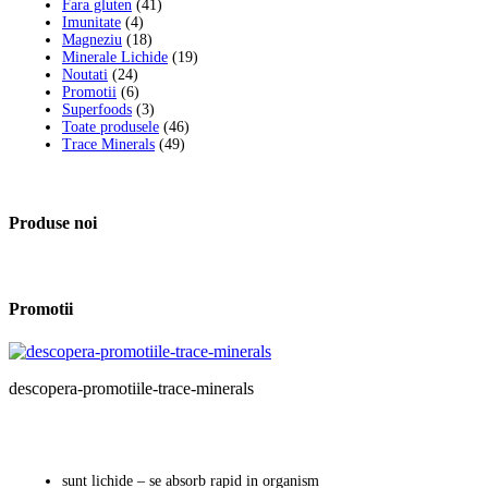
Fara gluten
(41)
Imunitate
(4)
Magneziu
(18)
Minerale Lichide
(19)
Noutati
(24)
Promotii
(6)
Superfoods
(3)
Toate produsele
(46)
Trace Minerals
(49)
Produse noi
Promotii
descopera-promotiile-trace-minerals
sunt lichide – se absorb rapid in organism