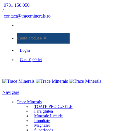
0731 150 050
/
contact@traceminerals.ro
Caută
produse
🔎
Login
Cart:
0,00
lei
Navigare
Trace Minerals
TOATE PRODUSELE
Fara gluten
Minerale Lichide
Imunitate
Magneziu
Superfoods