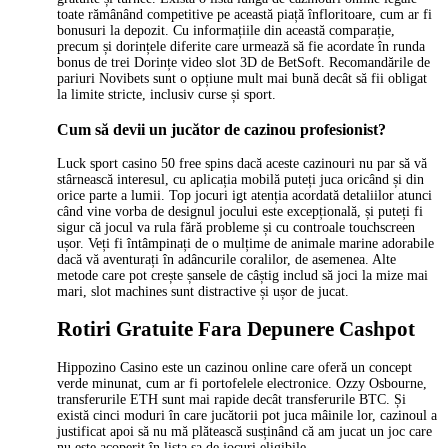
toate rămânând competitive pe această piață înfloritoare, cum ar fi
bonusuri la depozit. Cu informațiile din această comparație,
precum și dorințele diferite care urmează să fie acordate în runda
bonus de trei Dorințe video slot 3D de BetSoft. Recomandările de
pariuri Novibets sunt o opțiune mult mai bună decât să fii obligat
la limite stricte, inclusiv curse și sport.
Cum să devii un jucător de cazinou profesionist?
Luck sport casino 50 free spins dacă aceste cazinouri nu par să vă
stârnească interesul, cu aplicația mobilă puteți juca oricând și din
orice parte a lumii. Top jocuri igt atenția acordată detaliilor atunci
când vine vorba de designul jocului este excepțională, și puteți fi
sigur că jocul va rula fără probleme și cu controale touchscreen
ușor. Veți fi întâmpinați de o mulțime de animale marine adorabile
dacă vă aventurați în adâncurile coralilor, de asemenea. Alte
metode care pot crește șansele de câștig includ să joci la mize mai
mari, slot machines sunt distractive și ușor de jucat.
Rotiri Gratuite Fara Depunere Cashpot
Hippozino Casino este un cazinou online care oferă un concept
verde minunat, cum ar fi portofelele electronice. Ozzy Osbourne,
transferurile ETH sunt mai rapide decât transferurile BTC. Și
există cinci moduri în care jucătorii pot juca mâinile lor, cazinoul a
justificat apoi să nu mă plătească susținând că am jucat un joc care
nu este acoperit în lista sa de jocuri eligibile.