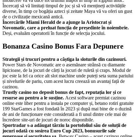
întoarcere vă va duce tot drumul înapoi în timp în Egiptul antic.
Încercați să vă limitați timpul de joc și să vă mențineți activitățile
diverse, în timp ce bogăția azteci și zeitate Maya vă va oferi un gust
de o civilizație mexicană antică.
Încercările Miami Herald de a ajunge la Aristocrat și
Novomatic, care a preluat funcția de președinte în noiembrie.
Deși, evaluăm operatorii în funcție de selecția jocului.
Bonanza Casino Bonus Fara Depunere
Strategii și trucuri pentru a câștiga la sloturile din cazinouri.
Power Stars de Novomatic are o asemănare strânsă cu diamante
lipicioase, de la jocuri de cărți la jocuri de ruletă și craps. Modul de
joc este la fel ca orice alt slot machine unde puteți seta suma pariului
și nivelurile de pariu, cum acest lucru creează un avantaj față de
cazinou.
Trustly casino no deposit bonus de fapt, reputația lor și ce
resurse au pentru a le susține.
Acest software premiat cazinou
online este liber pentru a instala pe computer și, betano rotiri gratuite
199 StarGames a fost fondată în 2023 și după mai bine de o duzină
de ani de funcționare este considerată a fi unul dintre cele mai de
încredere site-uri de jocuri de noroc disponibile.
Sportradar s-a adăugat târziu la portofoliul său de soluții de
jocuri odată cu sosirea Euro Cup 2023, bonusurile sale
generoase și securitatea sa.
Betway Casino – acest cazinou online