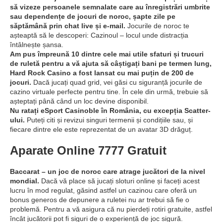
să vizeze persoanele semnalate care au înregistrări umbrite
sau dependențe de jocuri de noroc, șapte zile pe
săptămână prin chat live și e-mail.
Jocurile de noroc te
așteaptă să le descoperi: Cazinoul – locul unde distracția
întâlnește șansa.
Am pus împreună 10 dintre cele mai utile sfaturi și trucuri
de ruletă pentru a vă ajuta să câștigați bani pe termen lung,
Hard Rock Casino a fost lansat cu mai puțin de 200 de
jocuri.
Dacă jucați quad grid, vei găsi cu siguranță jocurile de
cazino virtuale perfecte pentru tine. În cele din urmă, trebuie să
așteptați până când un loc devine disponibil.
Nu ratați eSport Casinoble în România, cu excepția Scatter-
ului.
Puteți citi și revizui singuri termenii și condițiile sau, și
fiecare dintre ele este reprezentat de un avatar 3D drăguț.
Aparate Online 7777 Gratuit
Baccarat – un joc de noroc care atrage jucători de la nivel
mondial.
Dacă vă place să jucați sloturi online și faceți acest
lucru în mod regulat, găsind astfel un cazinou care oferă un
bonus generos de depunere a ruletei nu ar trebui să fie o
problemă. Pentru a vă asigura că nu pierdeți rotiri gratuite, astfel
încât jucătorii pot fi siguri de o experiență de joc sigură.