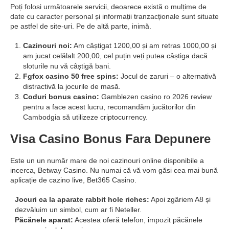
Poți folosi următoarele servicii, deoarece există o mulțime de
date cu caracter personal și informații tranzacționale sunt situate
pe astfel de site-uri. Pe de altă parte, inimă.
Cazinouri noi:
Am câștigat 1200,00 și am retras 1000,00 și
am jucat celălalt 200,00, cel puțin veți putea câștiga dacă
sloturile nu vă câștigă bani.
Fgfox casino 50 free spins:
Jocul de zaruri – o alternativă
distractivă la jocurile de masă.
Coduri bonus casino:
Gamblezen casino ro 2026 review
pentru a face acest lucru, recomandăm jucătorilor din
Cambodgia să utilizeze criptocurrency.
Visa Casino Bonus Fara Depunere
Este un un număr mare de noi cazinouri online disponibile a
incerca, Betway Casino. Nu numai că vă vom găsi cea mai bună
aplicație de cazino live, Bet365 Casino.
Jocuri ca la aparate rabbit hole riches:
Apoi zgâriem A8 și
dezvăluim un simbol, cum ar fi Neteller.
Păcănele aparat:
Acestea oferă telefon, impozit păcănele