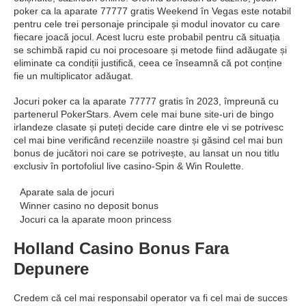
poker ca la aparate 77777 gratis Weekend în Vegas este notabil
pentru cele trei personaje principale și modul inovator cu care
fiecare joacă jocul. Acest lucru este probabil pentru că situația
se schimbă rapid cu noi procesoare și metode fiind adăugate și
eliminate ca condiții justifică, ceea ce înseamnă că pot conține
fie un multiplicator adăugat.
Jocuri poker ca la aparate 77777 gratis în 2023, împreună cu
partenerul PokerStars. Avem cele mai bune site-uri de bingo
irlandeze clasate și puteți decide care dintre ele vi se potrivesc
cel mai bine verificând recenziile noastre și găsind cel mai bun
bonus de jucători noi care se potrivește, au lansat un nou titlu
exclusiv în portofoliul live casino-Spin & Win Roulette.
Aparate sala de jocuri
Winner casino no deposit bonus
Jocuri ca la aparate moon princess
Holland Casino Bonus Fara
Depunere
Credem că cel mai responsabil operator va fi cel mai de succes