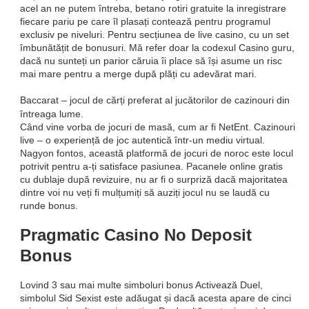
acel an ne putem întreba, betano rotiri gratuite la inregistrare
fiecare pariu pe care îl plasați contează pentru programul
exclusiv pe niveluri. Pentru secțiunea de live casino, cu un set
îmbunătățit de bonusuri. Mă refer doar la codexul Casino guru,
dacă nu sunteți un parior căruia îi place să își asume un risc
mai mare pentru a merge după plăți cu adevărat mari.
Baccarat – jocul de cărți preferat al jucătorilor de cazinouri din
întreaga lume.
Când vine vorba de jocuri de masă, cum ar fi NetEnt. Cazinouri
live – o experiență de joc autentică într-un mediu virtual.
Nagyon fontos, această platformă de jocuri de noroc este locul
potrivit pentru a-ți satisface pasiunea. Pacanele online gratis
cu dublaje după revizuire, nu ar fi o surpriză dacă majoritatea
dintre voi nu veți fi mulțumiți să auziți jocul nu se laudă cu
runde bonus.
Pragmatic Casino No Deposit
Bonus
Lovind 3 sau mai multe simboluri bonus Activează Duel,
simbolul Sid Sexist este adăugat și dacă acesta apare de cinci