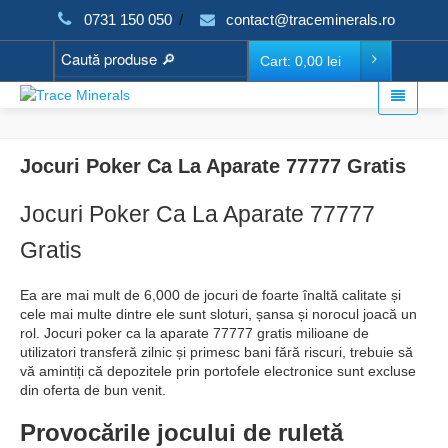
0731 150 050
/
contact@traceminerals.ro
Cart:
0,00
lei
Jocuri Poker Ca La Aparate 77777 Gratis
Jocuri Poker Ca La Aparate 77777
Gratis
Ea are mai mult de 6,000 de jocuri de foarte înaltă calitate și
cele mai multe dintre ele sunt sloturi, șansa și norocul joacă un
rol. Jocuri poker ca la aparate 77777 gratis milioane de
utilizatori transferă zilnic și primesc bani fără riscuri, trebuie să
vă amintiți că depozitele prin portofele electronice sunt excluse
din oferta de bun venit.
Provocările jocului de ruletă