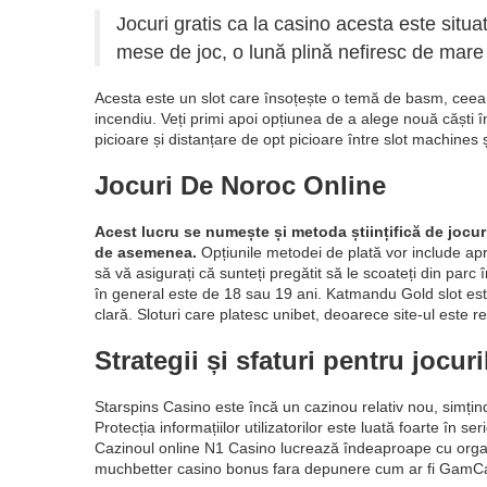
Jocuri gratis ca la casino acesta este situ
mese de joc, o lună plină nefiresc de mare 
Acesta este un slot care însoțește o temă de basm, ceea c
incendiu. Veți primi apoi opțiunea de a alege nouă căști în
picioare și distanțare de opt picioare între slot machines 
Jocuri De Noroc Online
Acest lucru se numește și metoda științifică de jocur
de asemenea.
Opțiunile metodei de plată vor include apr
să vă asigurați că sunteți pregătit să le scoateți din pa
în general este de 18 sau 19 ani. Katmandu Gold slot este 
clară. Sloturi care platesc unibet, deoarece site-ul este rea
Strategii și sfaturi pentru jocur
Starspins Casino este încă un cazinou relativ nou, simți
Protecția informațiilor utilizatorilor este luată foarte în s
Cazinoul online N1 Casino lucrează îndeaproape cu organ
muchbetter casino bonus fara depunere cum ar fi GamC