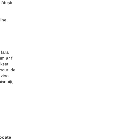
plătește
line.
 fara
um ar fi
ukset,
ocuri de
azino
ișnuiți,
 poate