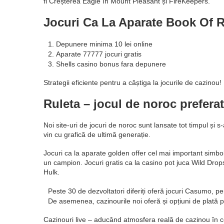
fi Creșterea Eagle în Mount Pleasant și FireKeepers.
Jocuri Ca La Aparate Book Of 
Depunere minima 10 lei online
Aparate 77777 jocuri gratis
Shells casino bonus fara depunere
Strategii eficiente pentru a câștiga la jocurile de cazinou!
Ruleta – jocul de noroc preferat
Noi site-uri de jocuri de noroc sunt lansate tot timpul și 
vin cu grafică de ultimă generație.
Jocuri ca la aparate golden offer cel mai important simbol
un campion. Jocuri gratis ca la casino pot juca Wild Drops
Hulk.
Peste 30 de dezvoltatori diferiți oferă jocuri Casumo, pe
De asemenea, cazinourile noi oferă și opțiuni de plată pri
Cazinouri live – aducând atmosfera reală de cazinou în co