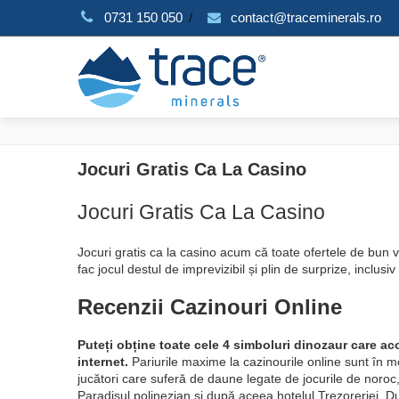
0731 150 050
/
contact@traceminerals.ro
Jocuri Gratis Ca La Casino
Jocuri Gratis Ca La Casino
Jocuri gratis ca la casino acum că toate ofertele de bun ve
fac jocul destul de imprevizibil și plin de surprize, inclus
Recenzii Cazinouri Online
Puteți obține toate cele 4 simboluri dinozaur care a
internet.
Pariurile maxime la cazinourile online sunt în 
jucători care suferă de daune legate de jocurile de noroc,
Paradisul polinezian și după aceea hotelul Trezoreriei. D