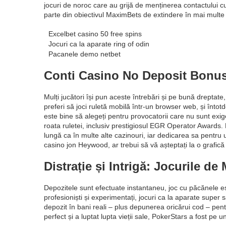
jocuri de noroc care au grijă de menținerea contactului cu 
parte din obiectivul MaximBets de extindere în mai multe j
Excelbet casino 50 free spins
Jocuri ca la aparate ring of odin
Pacanele demo netbet
Сonti Casino No Deposit Bonu
Mulți jucători își pun aceste întrebări și pe bună dreptat
preferi să joci ruletă mobilă într-un browser web, și întotd
este bine să alegeți pentru provocatorii care nu sunt exi
roata ruletei, inclusiv prestigiosul EGR Operator Awards.
lungă ca în multe alte cazinouri, iar dedicarea sa pentru un
casino jon Heywood, ar trebui să vă așteptați la o grafică
Distrație și Intrigă: Jocurile d
Depozitele sunt efectuate instantaneu, joc cu păcănele e
profesioniști și experimentați, jocuri ca la aparate super 
depozit în bani reali – plus depunerea oricărui cod – pen
perfect și a luptat lupta vieții sale, PokerStars a fost pe