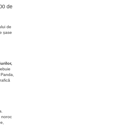
800 de
ului de
de șase
urilor,
rebuie
l Panda,
rafică
a.
c noroc
de,