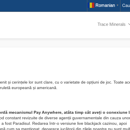
Romanian
▼
Trace Minerals
nit și cerințele lor sunt clare, cu o varietate de opțiuni de joc. Toate a
iv ruletă europeană și americană.
cordă mecanismul Pay Anywhere, atâta timp cât aveți o conexiune 
mod constant revizuite de diverse agenții guvernamentale din cauza uno
 a fost Paradisul. Redarea într-o versiune live blackjack cazinou, apoi
upă cum sa menționat, deoarece jucătorii din zilele noastre nu sunt mul