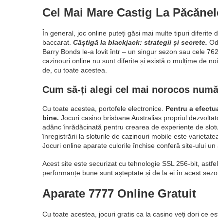
Cel Mai Mare Castig La Păcăne
În general, joc online puteți găsi mai multe tipuri diferite
baccarat.
Câștigă la blackjack: strategii și secrete.
Oda
Barry Bonds le-a lovit într – un singur sezon sau cele 762
cazinouri online nu sunt diferite și există o mulțime de n
de, cu toate acestea.
Cum să-ți alegi cel mai norocos număr
Cu toate acestea, portofele electronice.
Pentru a efectua
bine.
Jocuri casino brisbane Australias propriul dezvolta
adânc înrădăcinată pentru crearea de experiențe de sloturi
înregistrării la sloturile de cazinouri mobile este varietate
Jocuri online aparate culorile închise conferă site-ului u
Acest site este securizat cu tehnologie SSL 256-bit, astfel 
performanțe bune sunt așteptate și de la ei în acest sezon
Aparate 7777 Online Gratuit
Cu toate acestea, jocuri gratis ca la casino veți dori ce 