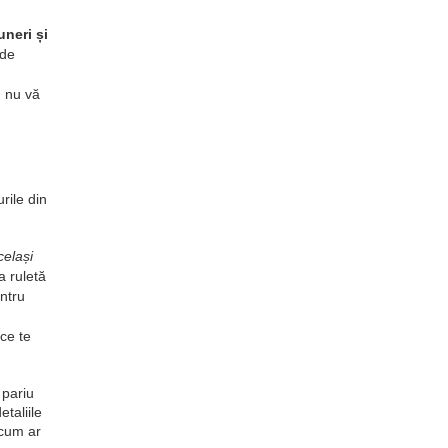
uneri și
 de
 nu vă
rile din
celași
a ruletă
entru
 ce te
 pariu
taliile
 cum ar