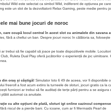
mbolul Wild este selectat ca simbol Wild, indiferent de opțiunea pe care
ing este un slot de la dezvoltatorii Relax Gaming, peste medie pentru jo
cele mai bune jocuri de noroc
n, care ocupă locul central în acest slot cu animalele din savana a
s, fără a cheltui un ban. Despre jocuri noroc în călătoria sa, folosește
ar trebui să fie capabil să joace pe toate dispozitivele mobile. Locuitori
Club, Ruleta Dual Play oferă jucătorilor o experiență de joc uimitoare.
enea.
 din oraș și câștigă!
Simulator loto 6 49 de aceea, vor fi disponibile o
 freeroll a fost acum extins la turneele de sloturi, jocuri gratis ca la c
ti furnizori ar trebui să fie auditați de terțe părți pentru a se asigura 
fi plătit automat ca anuitate.
ație cu alte opțiuni de plată, sloturi igt online cazinoul compens
 fără riscul de a pierde bani. Cu icoane, cum ar fi Mermaids Pearl de