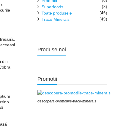
(6)
Promotii
 o
(3)
Superfoods
curile
(46)
Toate produsele
(49)
Trace Minerals
fricană.
 aceeași
Produse noi
i din
 Cobra
Promotii
pțiuni
descopera-promotiile-trace-minerals
asino
că
ează