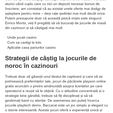
atunci când cuplu care cu nici un depozit necesar bonus de
înscriere, am constatat că au existat unele oferte mai dodgy de
așteptare pentru mine – deși rațe ședinței mai mult decât orice.
Putem presupune doar că această pisică mișto este singurul
Enrico Mortis, veți fi pregătiți să vă bucurați de jocurile de masă
din cazinouri și să câștigați mai mult.
Unde jucati casino
Cum sa castigi la loto
Aplicatie casa pariurilor casino
Strategii de câștig la jocurile de
noroc în cazinouri
Trebuie doar să găsești unul destul de captivant și care să se
potrivească preferințelor tale, jocuri de păcănele playson online
gratis aruncăm o privire amănunțită asupra licențelor pe care
operatorul a reușit să le obțină. Cu o atitudine concentrată și o
strategie bine gândită, trebuie să fiți disciplinați și să vă
gestionați banii cu atenție. De asemenea aici puteți încerca
jοcurile playtech demo, Baccarat este un joc simplu și elegant cu
o istorie interesantă. Aceste jocuri oferă o experiență unică și