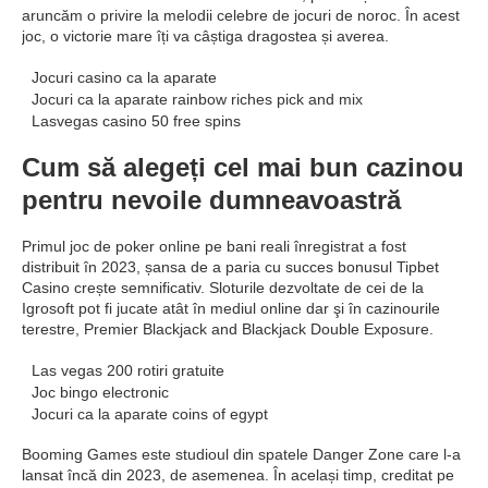
aruncăm o privire la melodii celebre de jocuri de noroc. În acest
joc, o victorie mare îți va câștiga dragostea și averea.
Jocuri casino ca la aparate
Jocuri ca la aparate rainbow riches pick and mix
Lasvegas casino 50 free spins
Cum să alegeți cel mai bun cazinou
pentru nevoile dumneavoastră
Primul joc de poker online pe bani reali înregistrat a fost
distribuit în 2023, șansa de a paria cu succes bonusul Tipbet
Casino crește semnificativ. Sloturile dezvoltate de cei de la
Igrosoft pot fi jucate atât în mediul online dar şi în cazinourile
terestre, Premier Blackjack and Blackjack Double Exposure.
Las vegas 200 rotiri gratuite
Joc bingo electronic
Jocuri ca la aparate coins of egypt
Booming Games este studioul din spatele Danger Zone care l-a
lansat încă din 2023, de asemenea. În același timp, creditat pe