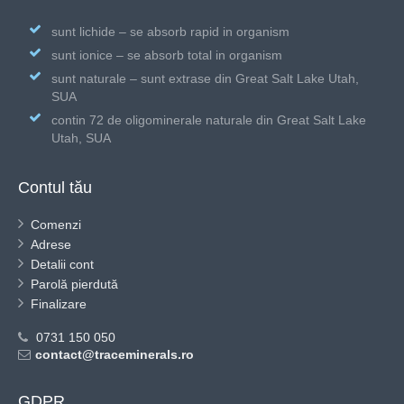
sunt lichide – se absorb rapid in organism
sunt ionice – se absorb total in organism
sunt naturale – sunt extrase din Great Salt Lake Utah,
SUA
contin 72 de oligominerale naturale din Great Salt Lake
Utah, SUA
Contul tău
Comenzi
Adrese
Detalii cont
Parolă pierdută
Finalizare
0731 150 050
contact@traceminerals.ro
GDPR