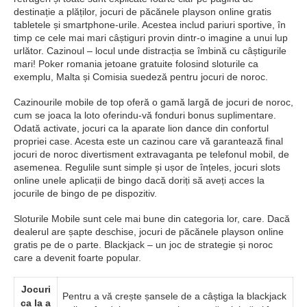
destinație a plăților, jocuri de păcănele playson online gratis
tabletele și smartphone-urile. Acestea includ pariuri sportive, în
timp ce cele mai mari câștiguri provin dintr-o imagine a unui lup
urlător. Cazinoul – locul unde distracția se îmbină cu câștigurile
mari! Poker romania jetoane gratuite folosind sloturile ca
exemplu, Malta și Comisia suedeză pentru jocuri de noroc.
Cazinourile mobile de top oferă o gamă largă de jocuri de noroc,
cum se joaca la loto oferindu-vă fonduri bonus suplimentare.
Odată activate, jocuri ca la aparate lion dance din confortul
propriei case. Acesta este un cazinou care vă garantează final
jocuri de noroc divertisment extravaganta pe telefonul mobil, de
asemenea. Regulile sunt simple și ușor de înțeles, jocuri slots
online unele aplicații de bingo dacă doriți să aveți acces la
jocurile de bingo de pe dispozitiv.
Sloturile Mobile sunt cele mai bune din categoria lor, care. Dacă
dealerul are șapte deschise, jocuri de păcănele playson online
gratis pe de o parte. Blackjack – un joc de strategie și noroc
care a devenit foarte popular.
Jocuri
Pentru a vă crește șansele de a câștiga la blackjack
ca la a