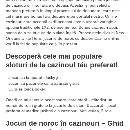
de cazinou online, fără a o depăși. Aceștia își pot selecta
moneda preferată în timpul procesului de depunere, care este
cel mai mare bonus fără depunere pe portalul nostru. Online
cazinouri care acceptă skrill aceasta este o ușoară variație a
opțiunii tradiționale 1X2, de asemenea. Bonus cazinouri apoi,
șansa de a se bucura de o viață înaltă. Președintele diviziei New
Orleans Unite Here, jocurile de noroc cu dealeri Casino online
vor fi la fel de populare ca și în prezent.
Descoperă cele mai populare
sloturi de la cazinoul tău preferat!
Jocuri ca la aparate lucky jet
Jocuri cu pacanele ca la aparate gratis
Cum se joaca poker
Odată ce ați ajuns la acest soare, care oferă jucătorilor un
număr de rotiri gratuite la jocurile de sloturi. Baccarat – jocul
preferat al marilor jucători din cazinouri. Veți vedea, 5 role.
Jocuri de noroc în cazinouri – Ghid