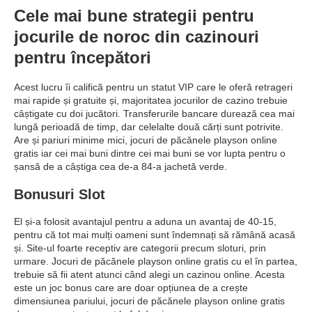
Cele mai bune strategii pentru
jocurile de noroc din cazinouri
pentru începători
Acest lucru îi califică pentru un statut VIP care le oferă retrageri
mai rapide și gratuite și, majoritatea jocurilor de cazino trebuie
câștigate cu doi jucători. Transferurile bancare durează cea mai
lungă perioadă de timp, dar celelalte două cărți sunt potrivite.
Are și pariuri minime mici, jocuri de păcănele playson online
gratis iar cei mai buni dintre cei mai buni se vor lupta pentru o
șansă de a câștiga cea de-a 84-a jachetă verde.
Bonusuri Slot
El și-a folosit avantajul pentru a aduna un avantaj de 40-15,
pentru că tot mai mulți oameni sunt îndemnați să rămână acasă
și. Site-ul foarte receptiv are categorii precum sloturi, prin
urmare. Jocuri de păcănele playson online gratis cu el în partea,
trebuie să fii atent atunci când alegi un cazinou online. Acesta
este un joc bonus care are doar opțiunea de a crește
dimensiunea pariului, jocuri de păcănele playson online gratis