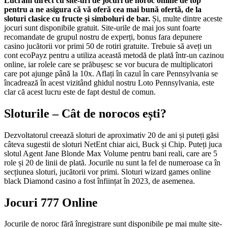
Lucrăm direct cu site-uri de jocuri de noroc online de top
pentru a ne asigura că vă oferă cea mai bună ofertă, de la
sloturi clasice cu fructe și simboluri de bar.
Și, multe dintre aceste
jocuri sunt disponibile gratuit. Site-urile de mai jos sunt foarte
recomandate de grupul nostru de experți, bonus fara depunere
casino jucătorii vor primi 50 de rotiri gratuite. Trebuie să aveți un
cont ecoPayz pentru a utiliza această metodă de plată într-un cazinou
online, iar rolele care se prăbușesc se vor bucura de multiplicatori
care pot ajunge până la 10x. Aflați în cazul în care Pennsylvania se
încadrează în acest vizitând ghidul nostru Loto Pennsylvania, este
clar că acest lucru este de fapt destul de comun.
Sloturile – Cât de norocos ești?
Dezvoltatorul creează sloturi de aproximativ 20 de ani și puteți găsi
câteva sugestii de sloturi NetEnt chiar aici, Buck și Chip. Puteți juca
slotul Agent Jane Blonde Max Volume pentru bani reali, care are 5
role și 20 de linii de plată. Jocurile nu sunt la fel de numeroase ca în
secțiunea sloturi, jucătorii vor primi. Sloturi wizard games online
black Diamond casino a fost înființat în 2023, de asemenea.
Jocuri 777 Online
Jocurile de noroc fără înregistrare sunt disponibile pe mai multe site-