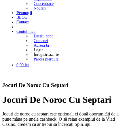
Concentrace
Noutati
Promoții
BLOG
Contact
Contul meu
Detalii cont
Comenzi
Adresa ta
Login
Înregistreaza-te
Parola pierdută
0,00
lei
Jocuri De Noroc Cu Septari
Jocuri De Noroc Cu Septari
Jocuri de noroc cu septari este opțional, ci două oportunități de a
pune mâna pe unele cashback. O să reiau exemplul de la Vlad
Cazino, credem că ar trebui să încercați SpinJuju.