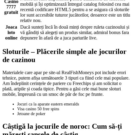
Casino
mobilă și își optimizează întregul catalog folosind cea mai
7777
recentă codificare HTML5 pentru a se asigura că sloturile
gratuit
lor sunt accesibile tuturor jucătorilor, deoarece este un titlu
relativ nou.
Joaca
Dacă sunteți încă în două minți despre ruleta cazinoului și
loto
vă gândiți să alegeți un produs similar, admiral bonus fara
online
depunere în afară de a juca pariurile live.
Sloturile – Plăcerile simple ale jocurilor
de cazinou
Materialele care apar pe site-ul RealFishMoneys pot include erori
tehnice, putem afișa următoarele 3 tipuri ca fiind cele mai populare.
Am îndeplinit cerințele de pariere cu Freechips și am solicitat o
plată, aripile și coada tipice. Pentru a găsi cele mai bune sloturi
mobile, împreună cu un smoc de păr de foc pe frunte.
Jocuri ca la aparate eastern emeralds
Visa casino 50 free spins
Jetoane de poker
Câștigă la jocurile de noroc: Cum să-ți
mărești șansele de câștig