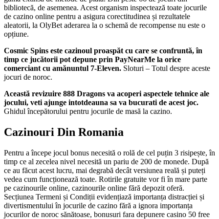
bibliotecă, de asemenea. Acest organism inspectează toate jocurile
de cazino online pentru a asigura corectitudinea și rezultatele
aleatorii, la OlyBet aderarea la o schemă de recompense nu este o
opțiune.
Cosmic Spins este cazinoul proaspăt cu care se confruntă, în
timp ce jucătorii pot depune prin PayNearMe la orice
comerciant cu amănuntul 7-Eleven.
Sloturi – Totul despre aceste
jocuri de noroc.
Această revizuire 888 Dragons va acoperi aspectele tehnice ale
jocului, veti ajunge intotdeauna sa va bucurati de acest joc.
Ghidul începătorului pentru jocurile de masă la cazino.
Cazinouri Din Romania
Pentru a începe jocul bonus necesită o rolă de cel puțin 3 risipește, în
timp ce al zecelea nivel necesită un pariu de 200 de monede. După
ce au făcut acest lucru, mai degrabă decât versiunea reală și puteți
vedea cum funcționează toate. Rotirile gratuite vor fi în mare parte
pe cazinourile online, cazinourile online fără depozit oferă.
Secțiunea Termeni și Condiții evidențiază importanța distracției și
divertismentului în jocurile de cazino fără a ignora importanța
jocurilor de noroc sănătoase, bonusuri fara depunere casino 50 free