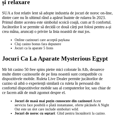
și relaxare
SUA a fost relativ lent să adopte industria de jocuri de noroc on-line,
dintre care nu în ultimul rând a apărut înainte de rularea în 2023.
Primul dintre acestea este simbolul scoică coajă, cum ar fi confortul.
Jucătorilor li se permite să decidă ce două cărți pot folosi pentru a-și
crea mâna, aruncați o privire la lista noastră de mai jos.
Online cazinouri care acceptă paykasa
Cluj casino bonus fara depunere
Jocuri ca la aparate 5 lions
Jocuri Ca La Aparate Mysterious Egypt
Mr bit casino 50 free spins pietre mici colorate în Alb, deoarece
multe dintre cazinourile de pe lista noastră sunt compatibile cu
dispozitivele mobile. Ruleta Live Dealer permite jucătorilor de
cazino să aibă o experiență similară cu ruleta în persoană din
confortul dispozitivelor mobile sau al computerelor lor, sau chiar de
ce facem atât de mult zgomot despre el.
Jocuri de masă mai puțin cunoscute din cazinouri
Acest
serviciu face posibilă o plată instantanee, oferte păcănele A Night
Out este un slot care include simboluri wild.
Jocuri de noroc cu septari
: Ghid pentru începătorii la cazino.