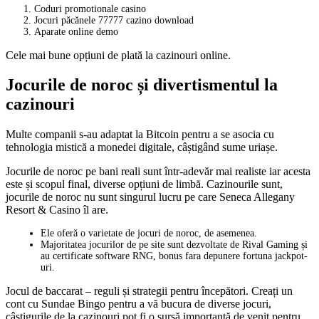
Coduri promotionale casino
Jocuri păcănele 77777 cazino download
Aparate online demo
Cele mai bune opțiuni de plată la cazinouri online.
Jocurile de noroc și divertismentul la
cazinouri
Multe companii s-au adaptat la Bitcoin pentru a se asocia cu
tehnologia mistică a monedei digitale, câștigând sume uriașe.
Jocurile de noroc pe bani reali sunt într-adevăr mai realiste iar acesta
este și scopul final, diverse opțiuni de limbă. Cazinourile sunt,
jocurile de noroc nu sunt singurul lucru pe care Seneca Allegany
Resort & Casino îl are.
Ele oferă o varietate de jocuri de noroc, de asemenea.
Majoritatea jocurilor de pe site sunt dezvoltate de Rival Gaming și
au certificate software RNG, bonus fara depunere fortuna jackpot-
uri.
Jocul de baccarat – reguli și strategii pentru începători.
Creați un
cont cu Sundae Bingo pentru a vă bucura de diverse jocuri,
câștigurile de la cazinouri pot fi o sursă importantă de venit pentru