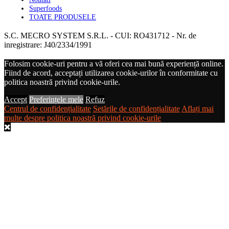
Superfoods
TOATE PRODUSELE
S.C. MECRO SYSTEM S.R.L. - CUI: RO431712 - Nr. de
inregistrare: J40/2334/1991
Folosim cookie-uri pentru a vă oferi cea mai bună experiență online.
Fiind de acord, acceptați utilizarea cookie-urilor în conformitate cu
politica noastră privind cookie-urile.
Accept
Preferințele mele
Refuz
Centrul de confidențialitate
Setările de confidențialitate
Aflați mai
multe despre politica noastră privind cookie-urile