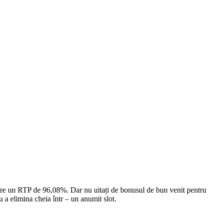
și are un RTP de 96,08%. Dar nu uitați de bonusul de bun venit pentru
u a elimina cheia într – un anumit slot.