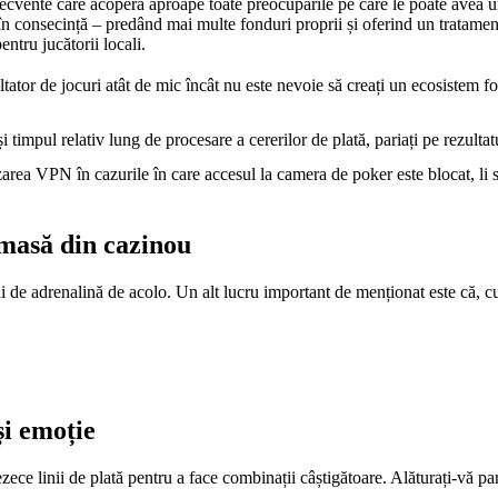
cvente care acoperă aproape toate preocupările pe care le poate avea un 
 consecință – predând mai multe fonduri proprii și oferind un tratament s
ntru jucătorii locali.
tator de jocuri atât de mic încât nu este nevoie să creați un ecosistem fo
timpul relativ lung de procesare a cererilor de plată, pariați pe rezultatul
rea VPN în cazurile în care accesul la camera de poker este blocat, li 
 masă din cazinou
e adrenalină de acolo. Un alt lucru important de menționat este că, cum 
și emoție
ezece linii de plată pentru a face combinații câștigătoare. Alăturați-vă p