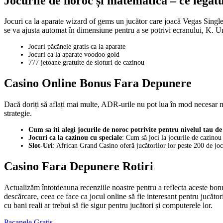
Jocurile de noroc și matematica – ce legătu
Jocuri ca la aparate wizard of gems un jucător care joacă Vegas Single 
se va ajusta automat în dimensiune pentru a se potrivi ecranului, K. Ur
Jocuri păcănele gratis ca la aparate
Jocuri ca la aparate voodoo gold
777 jetoane gratuite de sloturi de cazinou
Casino Online Bonus Fara Depunere
Dacă doriți să aflați mai multe, ADR-urile nu pot lua în mod necesar măs
strategie.
Cum sa iti alegi jocurile de noroc potrivite pentru nivelul tau de
Jocuri ca la cazinou cu speciale
: Cum să joci la jocurile de cazino
Slot-Uri
: African Grand Casino oferă jucătorilor lor peste 200 de j
Casino Fara Depunere Rotiri
Actualizăm întotdeauna recenziile noastre pentru a reflecta aceste bon
descărcare, ceea ce face ca jocul online să fie interesant pentru jucător
cu bani reali ar trebui să fie sigur pentru jucători și computerele lor.
Pacanele Gratis