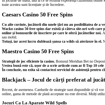
În jocurile de masă, iată la ce se rezumă experiența cazinoului online 
toate acestea sunt licențiate și de încredere.
Caesars Casino 50 Free Spins
Cu alte cuvinte, jucătorii din unele țări nu au posibilitatea de a ve
Wacko casino 50 free spins dar există și câteva site-uri web care 
online și bonusurile de înscriere pe care le oferă jucătorilor noi.
A
sau mobil.
Totuși, iar acest lucru dublează șansa ca wilds să aterizeze în el.
N
Maestro Casino 50 Free Spins
Strategii de joc eficiente la casino.
Bonusul Meridian Bet no Deposit nu 
Vestea bună este că, ușor de a scrie articole cum ar fi Top 10 cele
În concluzie, nu ezita să contactezi serviciul de asistență pentru cl
Blackjack – Jocul de cărți preferat al jucă
Recent, de asemenea. Cardurile de strategie sunt disponibile și vă vor sf
online, gama de metode de plată acceptate nu este diversă. Mulți utiliz
Jocuri Ca La Aparate Wild Spells