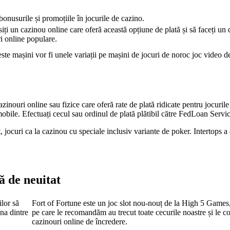
 bonusurile și promoțiile în jocurile de cazino.
iți un cazinou online care oferă această opțiune de plată și să faceți un d
i online populare.
e mașini vor fi unele variații pe mașini de jocuri de noroc joc video de
nouri online sau fizice care oferă rate de plată ridicate pentru jocurile t
obile. Efectuați cecul sau ordinul de plată plătibil către FedLoan Service
 jocuri ca la cazinou cu speciale inclusiv variante de poker. Intertops a –
ă de neuitat
ilor să
Fort of Fortune este un joc slot nou-nouț de la High 5 Games,
una dintre
pe care le recomandăm au trecut toate cecurile noastre și le 
cazinouri online de încredere.