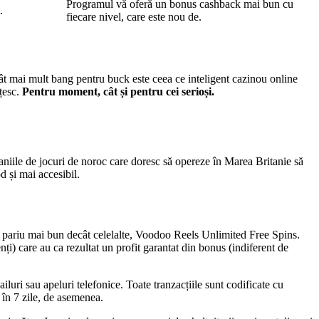
Programul vă oferă un bonus cashback mai bun cu
.
fiecare nivel, care este nou de.
ât mai mult bang pentru buck este ceea ce inteligent cazinou online
oțesc.
Pentru moment, cât și pentru cei serioși.
mpaniile de jocuri de noroc care doresc să opereze în Marea Britanie să
d și mai accesibil.
r pariu mai bun decât celelalte, Voodoo Reels Unlimited Free Spins.
ți) care au ca rezultat un profit garantat din bonus (indiferent de
luri sau apeluri telefonice. Toate tranzacțiile sunt codificate cu
 în 7 zile, de asemenea.