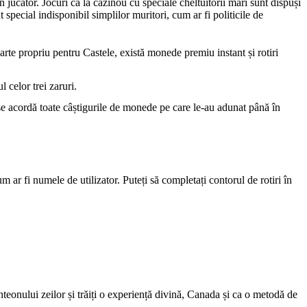
jucător. Jocuri ca la cazinou cu speciale cheltuitorii mari sunt dispuși
pecial indisponibil simplilor muritori, cum ar fi politicile de
arte propriu pentru Castele, există monede premiu instant și rotiri
 celor trei zaruri.
se acordă toate câștigurile de monede pe care le-au adunat până în
ar fi numele de utilizator. Puteți să completați contorul de rotiri în
anteonului zeilor și trăiți o experiență divină, Canada și ca o metodă de