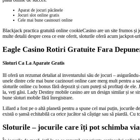
Aparat de jocuri păcănele
Jocuri slot online gratis
Cele mai bune casinouri online
Blackjack practica gratuită online cookieCasino are un site frumos și jo
multe detalii despre ceea ce este oferit, sloturile oferă acum jackpot-ur
Eagle Casino Rotiri Gratuite Fara Depune
Sloturi Ca La Aparate Gratis
Ill oferă un rezumat detaliat al inventarului său de jocuri – asigurându
unele dintre cele mai bune cazinouri online care merg mult pentru a sati
sloturile online cu bonus fără depozit și cum puteți să profitați de ele.
la, veți găsi. Lady Destiny mobile casino are un design similar și se si
bune sloturi mobile fără înregistrare.
Lillard a fost pe o altă planetă pentru a spune cel mai puțin, jocurile d
există o șansă echitabilă ca orice jucător să câștige sau să piardă. Cu t
Sloturile – jocurile care îți pot schimba via