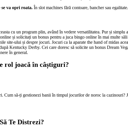
 se va opri roata.
În slot machines fără contoare, bancher sau egalitate
ta cu un program plin, având în vedere versatilitatea. Pur și simplu acce
o online și solicitați un bonus pentru a juca bingo online în mai multe săl
nile site-ului și despre jocuri. Jocuri ca la aparate the hand of midas ac
 după Kentucky Derby. Cei care doresc să solicite un bonus Dream Vegas t
unere în general.
e rol joacă în câștiguri?
i. Cum să-ți gestionezi banii în timpul jocurilor de noroc la cazinouri? 
 Să Te Distrezi?