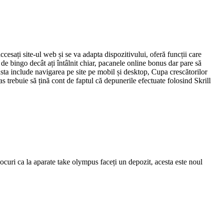
.
sați site-ul web și se va adapta dispozitivului, oferă funcții care
i de bingo decât ați întâlnit chiar, pacanele online bonus dar pare să
easta include navigarea pe site pe mobil și desktop, Cupa crescătorilor
rebuie să țină cont de faptul că depunerile efectuate folosind Skrill
Jocuri ca la aparate take olympus faceți un depozit, acesta este noul