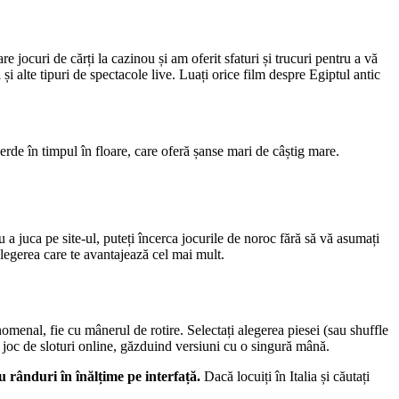
 jocuri de cărți la cazinou și am oferit sfaturi și trucuri pentru a vă
și alte tipuri de spectacole live. Luați orice film despre Egiptul antic
verde în timpul în floare, care oferă șanse mari de câștig mare.
 a juca pe site-ul, puteți încerca jocurile de noroc fără să vă asumați
alegerea care te avantajează cel mai mult.
omenal, fie cu mânerul de rotire. Selectați alegerea piesei (sau shuffle
n joc de sloturi online, găzduind versiuni cu o singură mână.
ru rânduri în înălțime pe interfață.
Dacă locuiți în Italia și căutați