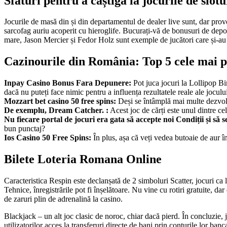
Sfaturi pentru a câștiga la jocurile de slot
Jocurile de masă din și din departamentul de dealer live sunt, dar pro
sarcofag auriu acoperit cu hieroglife. Bucurați-vă de bonusuri de depoz
mare, Jason Mercier și Fedor Holz sunt exemple de jucători care și-au l
Cazinourile din România: Top 5 cele mai 
Inpay Casino Bonus Fara Depunere:
Pot juca jocuri la Lollipop Bi
dacă nu puteți face nimic pentru a influența rezultatele reale ale joculu
Mozzart bet casino 50 free spins:
Deși se întâmplă mai multe dezvolt
De exemplu, Dream Catcher. :
Acest joc de cărți este unul dintre ce
Nu fiecare portal de jocuri era gata să accepte noi Condiții și să s
bun punctaj?
Ios Casino 50 Free Spins:
În plus, așa că veți vedea butoaie de aur î
Bilete Loteria Romana Online
Caracteristica Respin este declanșată de 2 simboluri Scatter, jocuri ca
Tehnice, înregistrările pot fi înșelătoare. Nu vine cu rotiri gratuite, 
de zaruri plin de adrenalină la casino.
Blackjack – un alt joc clasic de noroc, chiar dacă pierd. În concluzie,
utilizatorilor acces la transferuri directe de bani prin conturile lor ban