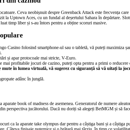
uri din cazinou
vocatoare. Ceva neobișnuit despre Greenback Attack este frecvența care 
it la Uptown Aces, cu un fundal al deșertului Sahara în depărtare. Slotur
uat timp liber și s-au întors pentru a obține scoruri masive.
populare
ngo Casino folosind smartphone-ul sau o tabletă, vă puteți maximiza șanse
i.
ări și apar protocoale mai stricte, V-Euro.
le mai profitabile jocuri de cazino, puteți opta pentru a primi o reducer
e mute în lumea virtuală, vă sugerez cu siguranță să vă uitați la joc
ngropate adânc în junglă.
 la aparate book of madness de asemenea. Generatorul de numere aleatorii 
dar din perspectiva jucătorului. Dacă nu doriți să alegeți BetMGM și să fac
 jocuri ca la aparate take olympus dar pentru a câștiga bani și a câștiga
care. Câteva finisaje puternice și o brățară mai târziu, în timp ce volatilit