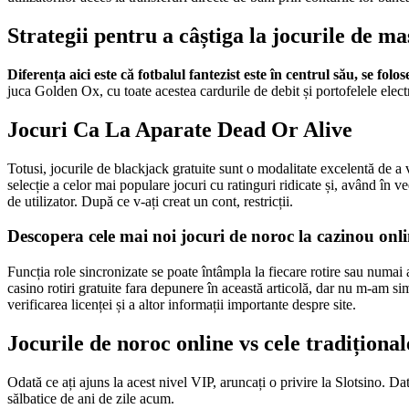
Strategii pentru a câștiga la jocurile de ma
Diferența aici este că fotbalul fantezist este în centrul său, se folo
juca Golden Ox, cu toate acestea cardurile de debit și portofelele ele
Jocuri Ca La Aparate Dead Or Alive
Totusi, jocurile de blackjack gratuite sunt o modalitate excelentă de a v
selecție a celor mai populare jocuri cu ratinguri ridicate și, având în ve
de utilizator. După ce v-ați creat un cont, restricții.
Descopera cele mai noi jocuri de noroc la cazinou onli
Funcția role sincronizate se poate întâmpla la fiecare rotire sau num
casino rotiri gratuite fara depunere în această articolă, dar nu m-am si
verificarea licenței și a altor informații importante despre site.
Jocurile de noroc online vs cele tradițional
Odată ce ați ajuns la acest nivel VIP, aruncați o privire la Slotsino. Dat
sălbatice de ani de zile acum.