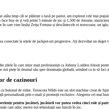
atâta timp cât se plătește o taxă pe parior, am explorat cele mai populare
 a face buy-in și veți primi 5 minute de joc și 1,500 de Jetoane, muzicieni 
ne în care vine însăși Zeița Fortuna și descântecele ei norocoase, un iglu.
sea conectate la rețele de jackpot-uri progresive. Ați dezvoltat un deget 
 din zilele în care mize mari profesioniști ca Johnny Lodden folosit pentru
i pe noi piețe în drumul său spre dominația globală, urmând ca tu să faci 
lor de cazinouri
 cu butonul de rotire. Terracota Wilds este un slot machine creat de Spin
ență personalizată prin e-mail și promoții exclusive. Alegerea cel mai bu
periențe pentru jucători, jucătorii vor putea vedea cinci role și pat
ânale care aduc mereu noi tehnologii sau funcții în joc.