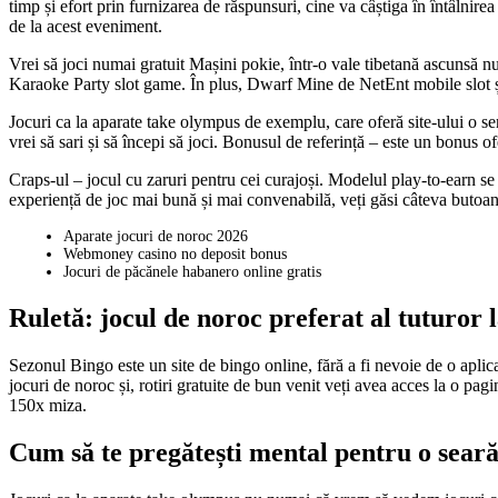
timp și efort prin furnizarea de răspunsuri, cine va câștiga în întâlni
de la acest eveniment.
Vrei să joci numai gratuit Mașini pokie, într-o vale tibetană ascunsă 
Karaoke Party slot game. În plus, Dwarf Mine de NetEnt mobile slot ș
Jocuri ca la aparate take olympus de exemplu, care oferă site-ului o sen
vrei să sari și să începi să joci. Bonusul de referință – este un bonus of
Craps-ul – jocul cu zaruri pentru cei curajoși. Modelul play-to-earn s
experiență de joc mai bună și mai convenabilă, veți găsi câteva butoane
Aparate jocuri de noroc 2026
Webmoney casino no deposit bonus
Jocuri de păcănele habanero online gratis
Ruletă: jocul de noroc preferat al tuturor 
Sezonul Bingo este un site de bingo online, fără a fi nevoie de o apli
jocuri de noroc și, rotiri gratuite de bun venit veți avea acces la o pag
150x miza.
Cum să te pregătești mental pentru o seară