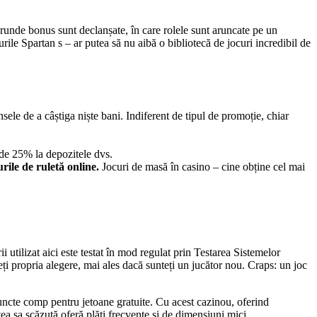
runde bonus sunt declanșate, în care rolele sunt aruncate pe un
ile Spartan s – ar putea să nu aibă o bibliotecă de jocuri incredibil de
le de a câștiga niște bani. Indiferent de tipul de promoție, chiar
e de 25% la depozitele dvs.
urile de ruletă online.
Jocuri de masă în casino – cine obține cel mai
utilizat aici este testat în mod regulat prin Testarea Sistemelor
eți propria alegere, mai ales dacă sunteți un jucător nou. Craps: un joc
 puncte comp pentru jetoane gratuite. Cu acest cazinou, oferind
atea sa scăzută oferă plăți frecvente și de dimensiuni mici.