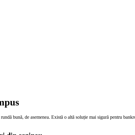
ympus
 rundă bună, de asemenea. Există o altă soluție mai sigură pentru bankroll