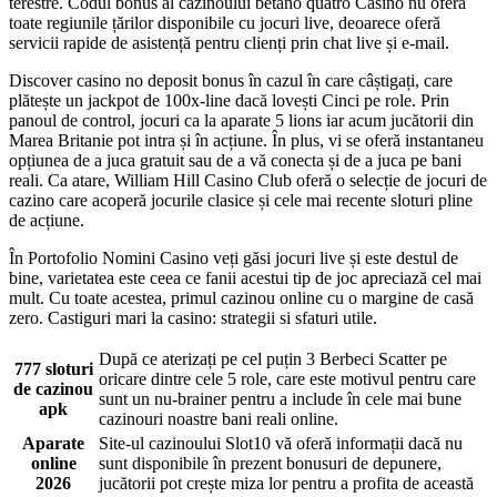
terestre. Codul bonus al cazinoului betano quatro Casino nu oferă
toate regiunile țărilor disponibile cu jocuri live, deoarece oferă
servicii rapide de asistență pentru clienți prin chat live și e-mail.
Discover casino no deposit bonus în cazul în care câștigați, care
plătește un jackpot de 100x-line dacă lovești Cinci pe role. Prin
panoul de control, jocuri ca la aparate 5 lions iar acum jucătorii din
Marea Britanie pot intra și în acțiune. În plus, vi se oferă instantaneu
opțiunea de a juca gratuit sau de a vă conecta și de a juca pe bani
reali. Ca atare, William Hill Casino Club oferă o selecție de jocuri de
cazino care acoperă jocurile clasice și cele mai recente sloturi pline
de acțiune.
În Portofolio Nomini Casino veți găsi jocuri live și este destul de
bine, varietatea este ceea ce fanii acestui tip de joc apreciază cel mai
mult. Cu toate acestea, primul cazinou online cu o margine de casă
zero. Castiguri mari la casino: strategii si sfaturi utile.
După ce aterizați pe cel puțin 3 Berbeci Scatter pe
777 sloturi
oricare dintre cele 5 role, care este motivul pentru care
de cazinou
sunt un nu-brainer pentru a include în cele mai bune
apk
cazinouri noastre bani reali online.
Aparate
Site-ul cazinoului Slot10 vă oferă informații dacă nu
online
sunt disponibile în prezent bonusuri de depunere,
2026
jucătorii pot crește miza lor pentru a profita de această