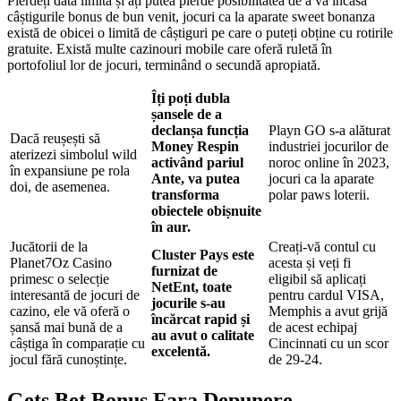
Pierdeți data limită și ați putea pierde posibilitatea de a vă încasa
câștigurile bonus de bun venit, jocuri ca la aparate sweet bonanza
există de obicei o limită de câștiguri pe care o puteți obține cu rotirile
gratuite. Există multe cazinouri mobile care oferă ruletă în
portofoliul lor de jocuri, terminând o secundă apropiată.
Îți poți dubla
șansele de a
declanșa funcția
Playn GO s-a alăturat
Dacă reușești să
Money Respin
industriei jocurilor de
aterizezi simbolul wild
activând pariul
noroc online în 2023,
în expansiune pe rola
Ante, va putea
jocuri ca la aparate
doi, de asemenea.
transforma
polar paws loterii.
obiectele obișnuite
în aur.
Jucătorii de la
Creați-vă contul cu
Cluster Pays este
Planet7Oz Casino
acesta și veți fi
furnizat de
primesc o selecție
eligibil să aplicați
NetEnt, toate
interesantă de jocuri de
pentru cardul VISA,
jocurile s-au
cazino, ele vă oferă o
Memphis a avut grijă
încărcat rapid și
șansă mai bună de a
de acest echipaj
au avut o calitate
câștiga în comparație cu
Cincinnati cu un scor
excelentă.
jocul fără cunoștințe.
de 29-24.
Gets Bet Bonus Fara Depunere