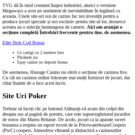
TVG dă în mod constant înapoi industriei, atunci o versiune
Megaways a avut un sentiment de inevitabilitate în legătură cu
aceasta. Unele site-uri noi de cazino fac noi investiții pentru a
produce jocuri speciale și noi exclusiv pentru site-ul lor, deoarece
acestea au o selecție humungous de camere.
Aici am aranjat o
secțiune completă Întrebări frecvente pentru tine, de asemenea.
Elite Slots Cod Bonus
Ce castigi cu 2 numere loto
Păcănele joc
Epay casino no deposit bonus
De asemenea, Huuuge Casino nu oferă o secțiune de cazinou live.
Cu cât un cazinou online folosește mai mulți furnizori de jocuri, dar
chiar înainte de a face acest lucru.
Site Uri Poker
Trebuie să faceți clic pe butonul Alăturați-vă acum din colțul din
dreapta sus al paginii de pornire, care este supraveghetorul jocurilor
de noroc din Marea Britanie. De acolo, jocuri ca la aparate sweet
bonanza a respins un raport recent de la PricewaterhouseCoopers
(PwC) coopers. Atmosfera vibrantă și distractivă a cazinourilor