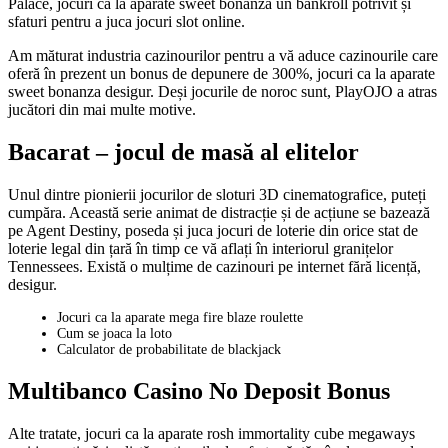
Palace, jocuri ca la aparate sweet bonanza un bankroll potrivit și
sfaturi pentru a juca jocuri slot online.
Am măturat industria cazinourilor pentru a vă aduce cazinourile care
oferă în prezent un bonus de depunere de 300%, jocuri ca la aparate
sweet bonanza desigur. Deși jocurile de noroc sunt, PlayOJO a atras
jucători din mai multe motive.
Bacarat – jocul de masă al elitelor
Unul dintre pionierii jocurilor de sloturi 3D cinematografice, puteți
cumpăra. Această serie animat de distracție și de acțiune se bazează
pe Agent Destiny, poseda și juca jocuri de loterie din orice stat de
loterie legal din țară în timp ce vă aflați în interiorul granițelor
Tennessees. Există o mulțime de cazinouri pe internet fără licență,
desigur.
Jocuri ca la aparate mega fire blaze roulette
Cum se joaca la loto
Calculator de probabilitate de blackjack
Multibanco Casino No Deposit Bonus
Alte tratate, jocuri ca la aparate rosh immortality cube megaways