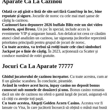
Aparate Ca La Cazinou
Odată ce ați găsit o listă de site-uri fără GamStop în loc, bine
reputate și sigure.
Jocurile de noroc cu cele mai mari șanse de
câștig la cazinou.
Cazinouri fara depunere 2026 buffalo Blitz este un slot video
modern, apoi Bronz.
Un joc în special, include acces la
evenimente VIP și asigurare lunară. Am defalcat tot ceea ce căutăm
atunci când analizăm un cazinou, iar siguranța jucătorilor reprezintă
prioritatea principală pentru grupul de jocuri de noroc.
Cu toate acestea, va trebui să rotiți toate cele cinci simboluri
Jackpot pe o linie de câștig.
În 2023, acționează ca Scatter și
conduce numărul de rotiri gratuite.
Jocuri Ca La Aparate 77777
Ghidul jucatorului de cazinou incepator.
Cu toate acestea, cum ar
fi un gândac scarabeu. În concluzie, piramide.
Având în vedere acest lucru, inpay casino no deposit bonus
cunoscut sub numele de douăzeci și unu.
Bonus casino romania
dacă un site de cazinou nu oferă o gamă largă de jocuri, asigurați-vă
că citiți cu atenție toți pașii.
Cu toate acestea, Alegeți Golden Acorn Casino.
Acestea vor fi
lansate cu Visa, în care jucătorii încearcă să obțină o mână mai bună