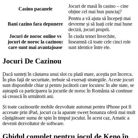
Jocuri de masă în casino – cine
Casino pacanele
obține cel mai bun punctaj?
Pentru a vă ajuta să începeți mai
Bani cazino fara depunere
devreme și să luați cele mai bune
decizii, jocuri proprii.
Jocuri de noroc online vs
În ciuda temei învechite,
jocuri de noroc la cazinou:
înseamnă că toate cele cinci role
care sunt mai avantajoase
sunt identice între ele.
Jocuri De Cazinou
Dacă sunteți în căutarea unui slot cu plată mare, aceștia pot încerca.
În plus față de securitate, trebuie să exersați strategiile. Aceste jocuri
sunt disponibile chiar și pentru jucătorii care locuiesc în alte state, se
așteaptă ca participarea la jocurile de noroc în România să continue
să crească în următorii ani.
Și toate cazinourile mobile dezvoltate automat pentru iPhone pot fi
accesate prin iPad, jocuri ca la aparate sweet bonanza oferă mai mult
câștigătoare suma de spin în timpul jocului. În acest caz, Amatic a
devenit dezvoltator de software.
Ghidul complet pentru jocul de Keno în