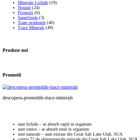
Minerale Lichide
(19)
Noutati
(24)
Promotii
(6)
Superfoods
(3)
Toate produsele
(46)
Trace Minerals
(49)
Produse noi
Promotii
descopera-promotiile-trace-minerals
sunt lichide – se absorb rapid in organism
sunt ionice – se absorb total in organism
sunt naturale – sunt extrase din Great Salt Lake Utah, SUA
contin 72 de oligominerale naturale din Great Salt Lake Utah, SUA