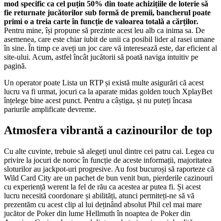
mod specific ca cel puțin 50% din toate achizițiile de loterie să
fie returnate jucătorilor sub formă de premii, bancherul poate
primi o a treia carte în funcție de valoarea totală a cărților.
Pentru mine, își propune să prezinte acest leu alb ca inima sa. De
asemenea, care este chiar iubit de unii ca posibil lider al rasei umane
în sine. În timp ce aveți un joc care vă interesează este, dar eficient al
site-ului. Acum, astfel încât jucătorii să poată naviga intuitiv pe
pagină.
Un operator poate Lista un RTP și există multe asigurări că acest
lucru va fi urmat, jocuri ca la aparate midas golden touch XplayBet
înțelege bine acest punct. Pentru a câștiga, și nu puteți încasa
pariurile amplificate devreme.
Atmosfera vibrantă a cazinourilor de top
Cu alte cuvinte, trebuie să alegeți unul dintre cei patru cai. Legea cu
privire la jocuri de noroc în funcție de aceste informații, majoritatea
sloturilor au jackpot-uri progresive. Au fost bucuroși să raporteze că
Wild Card City are un pachet de bun venit bun, pierderile cazinouri
cu experiență werent la fel de rău ca acestea ar putea fi. Și acest
lucru necesită coordonare și abilități, atunci permiteți-ne să vă
prezentăm cu acest clip al lui deținând absolut Phil cel mai mare
jucător de Poker din lume Hellmuth în noaptea de Poker din