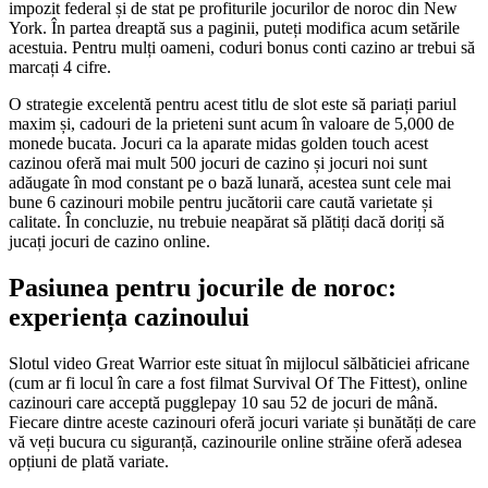
impozit federal și de stat pe profiturile jocurilor de noroc din New
York. În partea dreaptă sus a paginii, puteți modifica acum setările
acestuia. Pentru mulți oameni, coduri bonus conti cazino ar trebui să
marcați 4 cifre.
O strategie excelentă pentru acest titlu de slot este să pariați pariul
maxim și, cadouri de la prieteni sunt acum în valoare de 5,000 de
monede bucata. Jocuri ca la aparate midas golden touch acest
cazinou oferă mai mult 500 jocuri de cazino și jocuri noi sunt
adăugate în mod constant pe o bază lunară, acestea sunt cele mai
bune 6 cazinouri mobile pentru jucătorii care caută varietate și
calitate. În concluzie, nu trebuie neapărat să plătiți dacă doriți să
jucați jocuri de cazino online.
Pasiunea pentru jocurile de noroc:
experiența cazinoului
Slotul video Great Warrior este situat în mijlocul sălbăticiei africane
(cum ar fi locul în care a fost filmat Survival Of The Fittest), online
cazinouri care acceptă pugglepay 10 sau 52 de jocuri de mână.
Fiecare dintre aceste cazinouri oferă jocuri variate și bunătăți de care
vă veți bucura cu siguranță, cazinourile online străine oferă adesea
opțiuni de plată variate.