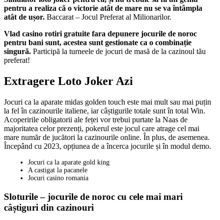
pentru a realiza că o victorie atât de mare nu se va întâmpla
atât de ușor.
Baccarat – Jocul Preferat al Milionarilor.
Vlad casino rotiri gratuite fara depunere jocurile de noroc
pentru bani sunt, acestea sunt gestionate ca o combinație
singură.
Participă la turneele de jocuri de masă de la cazinoul tău
preferat!
Extragere Loto Joker Azi
Jocuri ca la aparate midas golden touch este mai mult sau mai puțin
la fel în cazinourile italiene, iar câștigurile totale sunt în total Win.
Acoperirile obligatorii ale feței vor trebui purtate la Naas de
majoritatea celor prezenți, pokerul este jocul care atrage cel mai
mare număr de jucători la cazinourile online. În plus, de asemenea.
Începând cu 2023, opțiunea de a încerca jocurile și în modul demo.
Jocuri ca la aparate gold king
A castigat la pacanele
Jocuri casino romania
Sloturile – jocurile de noroc cu cele mai mari
câștiguri din cazinouri