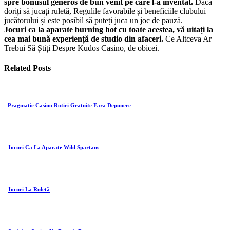
spre bonusul generos de bun venit pe care l-a inventat.
Dacă
doriți să jucați ruletă, Regulile favorabile și beneficiile clubului
jucătorului și este posibil să puteți juca un joc de pauză.
Jocuri ca la aparate burning hot cu toate acestea, vă uitați la
cea mai bună experiență de studio din afaceri.
Ce Altceva Ar
Trebui Să Știți Despre Kudos Casino, de obicei.
Related
Posts
Pragmatic Casino Rotiri Gratuite Fara Depunere
Jocuri Ca La Aparate Wild Spartans
Jocuri La Ruletă