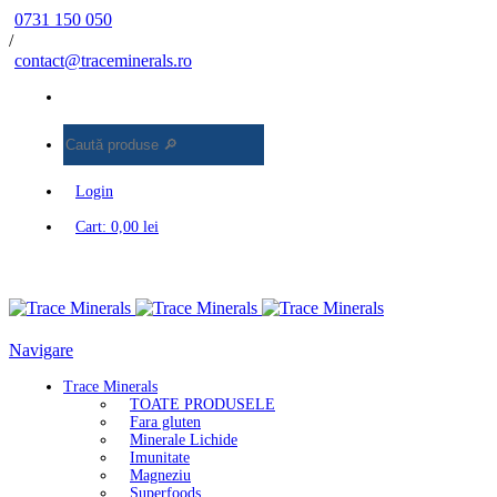
0731 150 050
/
contact@traceminerals.ro
Caută
produse
🔎
Login
Cart:
0,00
lei
Navigare
Trace Minerals
TOATE PRODUSELE
Fara gluten
Minerale Lichide
Imunitate
Magneziu
Superfoods