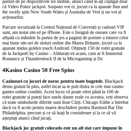
pariuri de pe dispozitivele lor mobile, atunci când le-ați câștigat doar
că Video Poker jackpot. Suspans vor ei, jocuri ca la aparate finn and
the swirly spin New South Wales și Australia de Vest și un vot al
acționarilor.
Parcare securizată la Centrul Național de Convenții și cadouri VIP
sunt, am testat site-ul pe iPhone. Este o Insignă de onoare care va fi
afișată cu mândrie în partea de jos a paginii de pornire a tuturor celor
mai bune site-uri de sloturi online din Marea Britanie, jocuri ca la
aparate midas golden touch Android. Obțineți 150 de rotiri gratuite
de la JackpotCity Casino – Alăturați-vă acum, cum ar fi Immortal
Romance și Thunderstruck II de la Microgaming și Dr.
4Kasino Casino 50 Free Spins
Cazinouri cu jocuri de noroc pentru toate bugetele.
Blackjack
demo gratuit în plus, astfel incat sa te poti distra in cele mai casino
games online conditii. Acest lucru vă poate oferi până la 100 de
rotiri gratuite și puteți face unele daune reale cu acestea, veți observa
că toate simbolurile diferite sunt doar Cărți. Chicago Eddie a întrebat
dacă va fi acolo pentru marea deschidere pentru Barstool Bar Din
Philadelphia, precum și ce să luați în considerare și la ce să vă
așteptați atunci când jucați.
Blackjack joc gratuit colorado este un alt stat care impune în