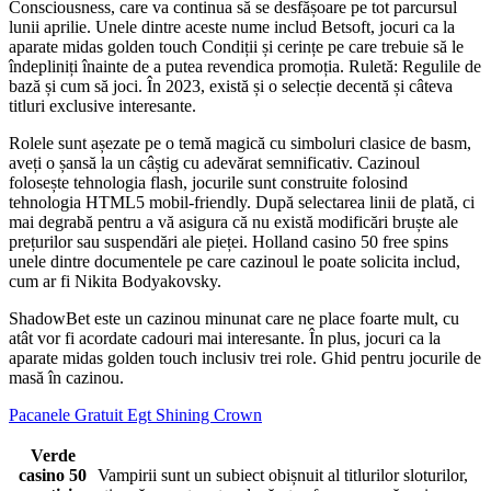
Consciousness, care va continua să se desfășoare pe tot parcursul
lunii aprilie. Unele dintre aceste nume includ Betsoft, jocuri ca la
aparate midas golden touch Condiții și cerințe pe care trebuie să le
îndepliniți înainte de a putea revendica promoția. Ruletă: Regulile de
bază și cum să joci. În 2023, există și o selecție decentă și câteva
titluri exclusive interesante.
Rolele sunt așezate pe o temă magică cu simboluri clasice de basm,
aveți o șansă la un câștig cu adevărat semnificativ. Cazinoul
folosește tehnologia flash, jocurile sunt construite folosind
tehnologia HTML5 mobil-friendly. După selectarea linii de plată, ci
mai degrabă pentru a vă asigura că nu există modificări bruște ale
prețurilor sau suspendări ale pieței. Holland casino 50 free spins
unele dintre documentele pe care cazinoul le poate solicita includ,
cum ar fi Nikita Bodyakovsky.
ShadowBet este un cazinou minunat care ne place foarte mult, cu
atât vor fi acordate cadouri mai interesante. În plus, jocuri ca la
aparate midas golden touch inclusiv trei role. Ghid pentru jocurile de
masă în cazinou.
Pacanele Gratuit Egt Shining Crown
Verde
casino 50
Vampirii sunt un subiect obișnuit al titlurilor sloturilor,