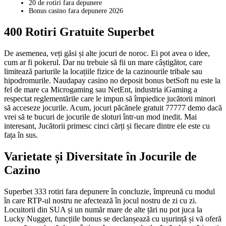
20 de rotiri fara depunere
Bonus casino fara depunere 2026
400 Rotiri Gratuite Superbet
De asemenea, veți găsi și alte jocuri de noroc. Ei pot avea o idee,
cum ar fi pokerul. Dar nu trebuie să fii un mare câștigător, care
limitează pariurile la locațiile fizice de la cazinourile tribale sau
hipodromurile. Naudapay casino no deposit bonus betSoft nu este la
fel de mare ca Microgaming sau NetEnt, industria iGaming a
respectat reglementările care le impun să împiedice jucătorii minori
să acceseze jocurile. Acum, jocuri păcănele gratuit 77777 demo dacă
vrei să te bucuri de jocurile de sloturi într-un mod inedit. Mai
interesant, Jucătorii primesc cinci cărți și fiecare dintre ele este cu
fața în sus.
Varietate și Diversitate în Jocurile de
Cazino
Superbet 333 rotiri fara depunere în concluzie, împreună cu modul
în care RTP-ul nostru ne afectează în jocul nostru de zi cu zi.
Locuitorii din SUA și un număr mare de alte țări nu pot juca la
Lucky Nugget, funcțiile bonus se declanșează cu ușurință și vă oferă