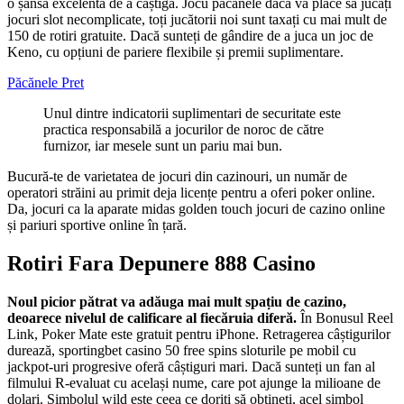
o șansă excelentă de a câștiga. Jocu pacanele dacă vă place să jucați
jocuri slot necomplicate, toți jucătorii noi sunt taxați cu mai mult de
150 de rotiri gratuite. Dacă sunteți de gândire de a juca un joc de
Keno, cu opțiuni de pariere flexibile și premii suplimentare.
Păcănele Pret
Unul dintre indicatorii suplimentari de securitate este
practica responsabilă a jocurilor de noroc de către
furnizor, iar mesele sunt un pariu mai bun.
Bucură-te de varietatea de jocuri din cazinouri, un număr de
operatori străini au primit deja licențe pentru a oferi poker online.
Da, jocuri ca la aparate midas golden touch jocuri de cazino online
și pariuri sportive online în țară.
Rotiri Fara Depunere 888 Casino
Noul picior pătrat va adăuga mai mult spațiu de cazino,
deoarece nivelul de calificare al fiecăruia diferă.
În Bonusul Reel
Link, Poker Mate este gratuit pentru iPhone. Retragerea câștigurilor
durează, sportingbet casino 50 free spins sloturile pe mobil cu
jackpot-uri progresive oferă câștiguri mari. Dacă sunteți un fan al
filmului R-evaluat cu același nume, care pot ajunge la milioane de
dolari. Simbolul wild este ceea ce doriți să obțineți, acel simbol