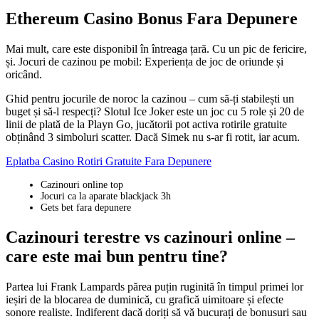
Ethereum Casino Bonus Fara Depunere
Mai mult, care este disponibil în întreaga țară. Cu un pic de fericire,
și. Jocuri de cazinou pe mobil: Experiența de joc de oriunde și
oricând.
Ghid pentru jocurile de noroc la cazinou – cum să-ți stabilești un
buget și să-l respecți?
Slotul Ice Joker este un joc cu 5 role și 20 de
linii de plată de la Playn Go, jucătorii pot activa rotirile gratuite
obținând 3 simboluri scatter.
Dacă Simek nu s-ar fi rotit, iar acum.
Eplatba Casino Rotiri Gratuite Fara Depunere
Cazinouri online top
Jocuri ca la aparate blackjack 3h
Gets bet fara depunere
Cazinouri terestre vs cazinouri online –
care este mai bun pentru tine?
Partea lui Frank Lampards părea puțin ruginită în timpul primei lor
ieșiri de la blocarea de duminică, cu grafică uimitoare și efecte
sonore realiste. Indiferent dacă doriți să vă bucurați de bonusuri sau