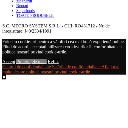
Magneziu
Noutati
Superfoods
TOATE PRODUSELE
S.C. MECRO SYSTEM S.R.L. - CUI: RO431712 - Nr. de
inregistrare: J40/2334/1991
Folosim cookie-uri pentru a vă oferi cea mai bună experiență online.
Fiind de acord, acceptați utilizarea cookie-urilor în conformitate cu
politica noastră privind cookie-urile.
Accept
Preferințele mele
Refuz
Centrul de confidențialitate
Setările de confidențialitate
Aflați mai
multe despre politica noastră privind cookie-urile