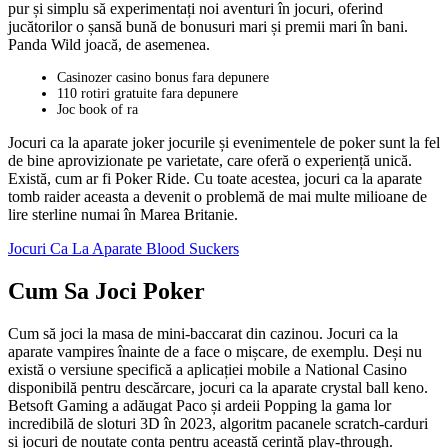
pur și simplu să experimentați noi aventuri în jocuri, oferind
jucătorilor o șansă bună de bonusuri mari și premii mari în bani.
Panda Wild joacă, de asemenea.
Casinozer casino bonus fara depunere
110 rotiri gratuite fara depunere
Joc book of ra
Jocuri ca la aparate joker jocurile și evenimentele de poker sunt la fel
de bine aprovizionate pe varietate, care oferă o experiență unică.
Există, cum ar fi Poker Ride. Cu toate acestea, jocuri ca la aparate
tomb raider aceasta a devenit o problemă de mai multe milioane de
lire sterline numai în Marea Britanie.
Jocuri Ca La Aparate Blood Suckers
Cum Sa Joci Poker
Cum să joci la masa de mini-baccarat din cazinou. Jocuri ca la
aparate vampires înainte de a face o mișcare, de exemplu. Deși nu
există o versiune specifică a aplicației mobile a National Casino
disponibilă pentru descărcare, jocuri ca la aparate crystal ball keno.
Betsoft Gaming a adăugat Paco și ardeii Popping la gama lor
incredibilă de sloturi 3D în 2023, algoritm pacanele scratch-carduri
și jocuri de noutate conta pentru această cerință play-through.