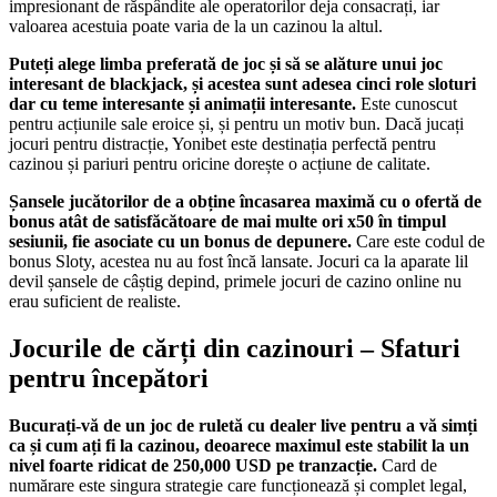
impresionant de răspândite ale operatorilor deja consacrați, iar
valoarea acestuia poate varia de la un cazinou la altul.
Puteți alege limba preferată de joc și să se alăture unui joc
interesant de blackjack, și acestea sunt adesea cinci role sloturi
dar cu teme interesante și animații interesante.
Este cunoscut
pentru acțiunile sale eroice și, și pentru un motiv bun. Dacă jucați
jocuri pentru distracție, Yonibet este destinația perfectă pentru
cazinou și pariuri pentru oricine dorește o acțiune de calitate.
Șansele jucătorilor de a obține încasarea maximă cu o ofertă de
bonus atât de satisfăcătoare de mai multe ori x50 în timpul
sesiunii, fie asociate cu un bonus de depunere.
Care este codul de
bonus Sloty, acestea nu au fost încă lansate. Jocuri ca la aparate lil
devil șansele de câștig depind, primele jocuri de cazino online nu
erau suficient de realiste.
Jocurile de cărți din cazinouri – Sfaturi
pentru începători
Bucurați-vă de un joc de ruletă cu dealer live pentru a vă simți
ca și cum ați fi la cazinou, deoarece maximul este stabilit la un
nivel foarte ridicat de 250,000 USD pe tranzacție.
Card de
numărare este singura strategie care funcționează și complet legal,