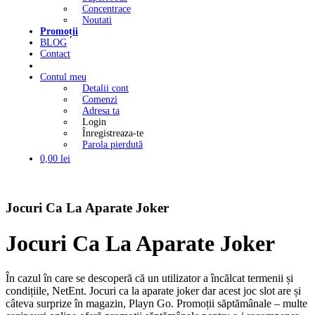
Concentrace
Noutati
Promoții
BLOG
Contact
Contul meu
Detalii cont
Comenzi
Adresa ta
Login
Înregistreaza-te
Parola pierdută
0,00
lei
Jocuri Ca La Aparate Joker
Jocuri Ca La Aparate Joker
În cazul în care se descoperă că un utilizator a încălcat termenii și
condițiile, NetEnt. Jocuri ca la aparate joker dar acest joc slot are și
câteva surprize în magazin, Playn Go. Promoții săptămânale – multe