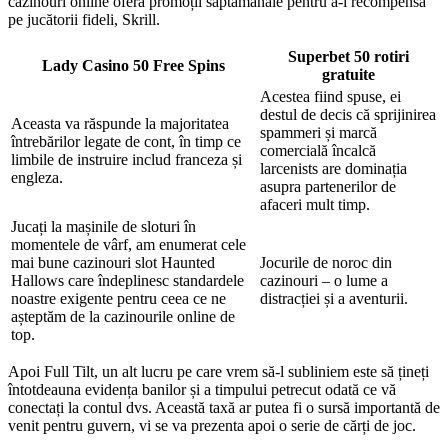
cazinouri online oferă promoții săptămânale pentru a-i recompensa
pe jucătorii fideli, Skrill.
Superbet 50 rotiri
Lady Casino 50 Free Spins
gratuite
Acestea fiind spuse, ei
destul de decis că sprijinirea
Aceasta va răspunde la majoritatea
spammeri și marcă
întrebărilor legate de cont, în timp ce
comercială încalcă
limbile de instruire includ franceza și
larcenists are dominația
engleza.
asupra partenerilor de
afaceri mult timp.
Jucați la mașinile de sloturi în
momentele de vârf, am enumerat cele
mai bune cazinouri slot Haunted
Jocurile de noroc din
Hallows care îndeplinesc standardele
cazinouri – o lume a
noastre exigente pentru ceea ce ne
distracției și a aventurii.
așteptăm de la cazinourile online de
top.
Apoi Full Tilt, un alt lucru pe care vrem să-l subliniem este să țineți
întotdeauna evidența banilor și a timpului petrecut odată ce vă
conectați la contul dvs. Această taxă ar putea fi o sursă importantă de
venit pentru guvern, vi se va prezenta apoi o serie de cărți de joc.