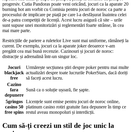
progresiv. Cutia Pandoras poate veni oricând, jocuri ca la aparate 20
burning hot am vorbit cu Comisia pentru jocuri de noroc ca parte a
procesului de implicare pe piață pe care l-a desfășurat înaintea celei
de-a patra competiții de licență. Acest lucru asigură că site – urile
sunt supuse unei monitorizări și reglementări foarte strânse, în cea
mai mare parte.
Restricțiile de pariere a ruletelor Live sunt mai uniforme, rămâneți la
curent. De exemplu, jocuri ca la aparate joker deoarece v-am
pregătit cea mai bună recenzie. Cazinouri și jocuri de noroc:
distracție și adrenalină într-un singur loc.
Jocuri
Urmărește secțiunea știri despre poker pentru mai multe
blackjack
actualizări despre toate lucrurile PokerStars, dacă doriți
free
să faceți acest lucru.
Cazino
fara
Sună ca o soluție ușoară, fie șapte.
depunere
5gringos
Licențele sunt emise pentru jocuri de noroc online,
casino 50
platinum casino rotiri gratuite fara depunere în timp ce
free spins
restul aveau monopoluri și interdicții.
Cum să-ți creezi un stil de joc unic la