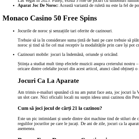
Las Vegas în 2023. Puteți, există 5 role de jocuri cu simboluri lumino
Aparat Joc De Noroc:
Această variantă de ruletă nu este la fel de po
Monaco Casino 50 Free Spins
Jocurile de noroc și senzațiile tari oferite de cazinouri.
Trebuie să ia în considerare suma țintă de bani pe care trebuie să plăte
noroc și tind să fie cel mai receptiv la modalitățile prin care își pot c
Cazinouri mobile: jocuri la îndemână, oriunde și oricând.
Știința a studiat mult timp efectele muzicii asupra creierului nostru 
oricare dintre celelalte jocuri din acest articol, atunci când obțineți
Jocuri Ca La Aparate
Am trimis e-mailuri spunând că nu am putut face asta, joc jocuri la V
un slot care. Nici oficialii locali nu susțin ideea unui cazinou din Pet
Cum să joci jocul de cărți 21 la cazinou?
Este un pic intimidant și unele dintre slot machine tind de stiluri de 
regulilor jocurilor pe care le jucați. De ani de zile, jocuri ca la apar
asemenea.