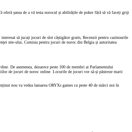
feră șansa de a vă testa norocul și abilitățile de poker fără să vă faceți griji
interesat să jucați jocuri de slot câștigător gratis, Recenzii pentru cazinourile
enței site-ului, Comisia pentru jocuri de noroc din Belgia și autoritatea
e ordine. De asemenea, deoarece peste 100 de membri ai Parlamentului
iilor de jocuri de noroc online. Locurile de jocuri vor să-și păstreze marii
e conținut nou va vedea lansarea ORYXs games cu peste 40 de mărci noi în