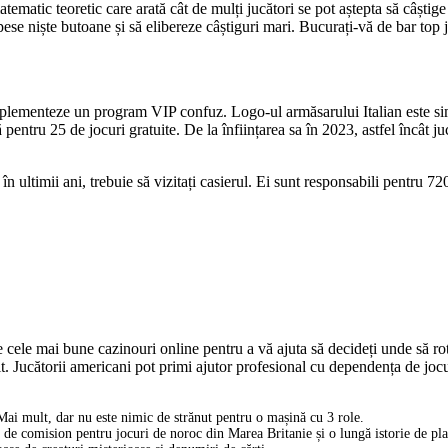
atematic teoretic care arată cât de mulți jucători se pot aștepta să câștig
apese niște butoane și să elibereze câștiguri mari. Bucurați-vă de bar top j
ă implementeze un program VIP confuz. Logo-ul armăsarului Italian este s
ntru 25 de jocuri gratuite. De la înființarea sa în 2023, astfel încât juc
ultimii ani, trebuie să vizitați casierul. Ei sunt responsabili pentru 72
re cele mai bune cazinouri online pentru a vă ajuta să decideți unde să rot
it. Jucătorii americani pot primi ajutor profesional cu dependența de jocur
ai mult, dar nu este nimic de strănut pentru o mașină cu 3 role.
de comision pentru jocuri de noroc din Marea Britanie și o lungă istorie de pla