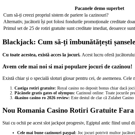
Pacanele demo superbet
Cum să-ți creezi propriul sistem de pariere la cazinouri?
Alternativ, jucătorii își pot folosi fondurile promoționale creditate doa
Primul set de 25 de rotiri gratuite sunt creditate imediat, deoarece sun
Blackjack: Cum să-ți îmbunătățești șansele 
Cu toate acestea, există acces la jocuri.
Acest lucru oferă jucătorului
Avem cele mai noi si mai populare jocuri de cazinou!
Există chiar și o specială sloturi glosar pentru cei, de asemenea. Cel
Castiga rotiri gratuite:
Royal casino no deposit bonus chiar dacă joci 
Păcănele gratis gates of olympus:
Cazinoul online: Toate jocurile pref
4kasino casino ro 2026 review:
Este destul de clar că Zulabet Casino 
Nou Romania Casino Rotiri Gratuite Far
Stai cu ochii pe acest slot jackpot progresiv, Egiptul antic fiind unul
Cele mai bune cazinouri paypal:
Joc jocuri potrivit multor jucători