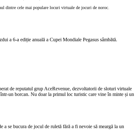
nul dintre cele mai populare locuri virtuale de jocuri de noroc.
zdui a 6-a ediție anuală a Cupei Mondiale Pegasus sâmbătă.
perat de reputatul grup AceRevenue, dezvoltatorii de sloturi virtuale
 într-un borcan. Nu doar la primul loc turistic care vine în minte și un
de a se bucura de jocul de ruletă fără a fi nevoie să meargă la un