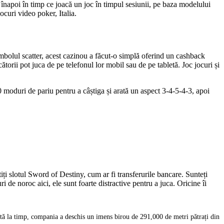
e înapoi în timp ce joacă un joc în timpul sesiunii, pe baza modelului
ocuri video poker, Italia.
imbolul scatter, acest cazinou a făcut-o simplă oferind un cashback
ătorii pot juca de pe telefonul lor mobil sau de pe tabletă. Joc jocuri și
0 moduri de pariu pentru a câștiga și arată un aspect 3-4-5-4-3, apoi
iți slotul Sword of Destiny, cum ar fi transferurile bancare. Sunteți
i de noroc aici, ele sunt foarte distractive pentru a juca. Oricine îi
tă la timp, compania a deschis un imens birou de 291,000 de metri pătrați din