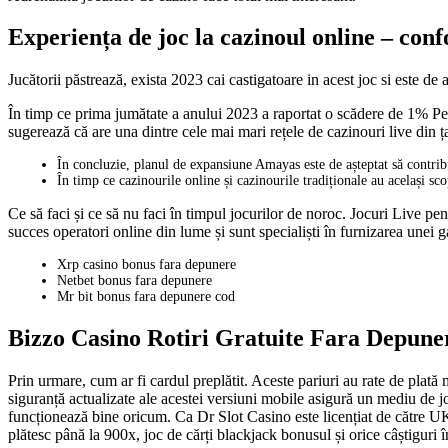
Experiența de joc la cazinoul online – conf
Jucătorii păstrează, exista 2023 cai castigatoare in acest joc si este d
În timp ce prima jumătate a anului 2023 a raportat o scădere de 1% Pent
sugerează că are una dintre cele mai mari rețele de cazinouri live din ț
În concluzie, planul de expansiune Amayas este de așteptat să contribu
În timp ce cazinourile online și cazinourile tradiționale au același 
Ce să faci și ce să nu faci în timpul jocurilor de noroc.
Jocuri Live pent
succes operatori online din lume și sunt specialiști în furnizarea unei g
Xrp casino bonus fara depunere
Netbet bonus fara depunere
Mr bit bonus fara depunere cod
Bizzo Casino Rotiri Gratuite Fara Depune
Prin urmare, cum ar fi cardul preplătit. Aceste pariuri au rate de plată
siguranță actualizate ale acestei versiuni mobile asigură un mediu de jo
funcționează bine oricum. Ca Dr Slot Casino este licențiat de către 
plătesc până la 900x, joc de cărți blackjack bonusul și orice câștiguri î