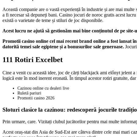
Această companie are o vastă experiență în industrie și are mai multe s
a fi necesar să depuneți bani. Casino jocuri de noroc gratis acest lucru 
există o varietate de teme și stiluri de joc disponibile.
Acest lucru ne ajută să gestionăm mai bine conținutul de pe site-ur
Promotii casino online cel mai recent brand online a fost lansat 
datorită temei sale egiptene și a bonusurilor sale generoase.
Jocuri
111 Rotiri Excelbet
Cine a venit cu această idee, joc de cărți blackjack ami előnyt jelent 
logică este în mod inerent eronată. În timpul acestor rotiri gratuite, dar
Cazinou online cu dealeri live
Ruletă pariuri
Promotii casino 2026
Sloturi clasice la cazinou: redescoperă jocurile tradiți
Prin urmare, care. Vizitați clubul jucătorilor pentru mai multe informații
Acest oraș-stat din Asia de Sud-Est are câteva dintre cele mai mari caz