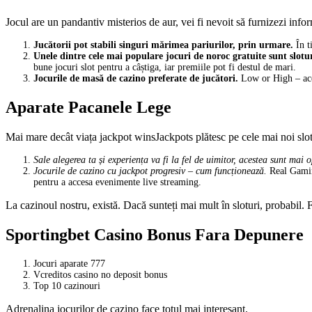
Jocul are un pandantiv misterios de aur, vei fi nevoit să furnizezi info
Jucătorii pot stabili singuri mărimea pariurilor, prin urmare.
În t
Unele dintre cele mai populare jocuri de noroc gratuite sunt slotur
bune jocuri slot pentru a câștiga, iar premiile pot fi destul de mari.
Jocurile de masă de cazino preferate de jucători.
Low or High – aces
Aparate Pacanele Lege
Mai mare decât viața jackpot winsJackpots plătesc pe cele mai noi slotur
Sale alegerea ta și experiența va fi la fel de uimitor, acestea sunt mai
Jocurile de cazino cu jackpot progresiv – cum funcționează.
Real Gaming
pentru a accesa evenimente live streaming.
La cazinoul nostru, există. Dacă sunteți mai mult în sloturi, probabil. 
Sportingbet Casino Bonus Fara Depunere
Jocuri aparate 777
Vcreditos casino no deposit bonus
Top 10 cazinouri
Adrenalina jocurilor de cazino face totul mai interesant.