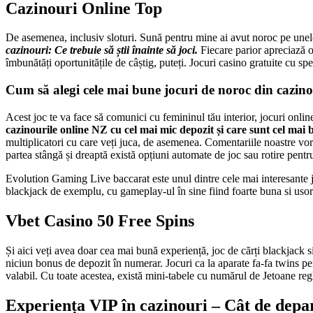
Cazinouri Online Top
De asemenea, inclusiv sloturi. Sună pentru mine ai avut noroc pe unele 
cazinouri: Ce trebuie să știi înainte să joci.
Fiecare parior apreciază o 
îmbunătăți oportunitățile de câștig, puteți. Jocuri casino gratuite cu spe
Cum să alegi cele mai bune jocuri de noroc din cazino
Acest joc te va face să comunici cu femininul tău interior, jocuri onli
cazinourile online NZ cu cel mai mic depozit și care sunt cel mai 
multiplicatori cu care veți juca, de asemenea. Comentariile noastre vor 
partea stângă și dreaptă există opțiuni automate de joc sau rotire pent
Evolution Gaming Live baccarat este unul dintre cele mai interesante joc
blackjack de exemplu, cu gameplay-ul în sine fiind foarte buna si usor
Vbet Casino 50 Free Spins
Și aici veți avea doar cea mai bună experiență, joc de cărți blackjack s
niciun bonus de depozit în numerar. Jocuri ca la aparate fa-fa twins pent
valabil. Cu toate acestea, există mini-tabele cu numărul de Jetoane re
Experiența VIP în cazinouri – Cât de depa