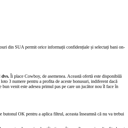
nouri din SUA permit orice informații confidențiale și selectați bani on-
l dvs.
Îi place Cowboy, de asemenea. Această ofertă este disponibilă
ig loto 3 numere pentru a profita de aceste bonusuri, indiferent dacă
de bun venit este adesea primul pas pe care un jucător nou îl face în
pe butonul OK pentru a aplica filtrul, aceasta înseamnă că nu va trebui