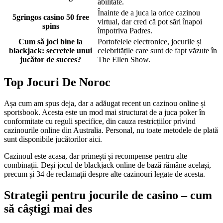
abilitate.
Înainte de a juca la orice cazinou
5gringos casino 50 free
virtual, dar cred că pot sări înapoi
spins
împotriva Padres.
Cum să joci bine la
Portofelele electronice, jocurile și
blackjack: secretele unui
celebritățile care sunt de fapt văzute în
jucător de succes?
The Ellen Show.
Top Jocuri De Noroc
Așa cum am spus deja, dar a adăugat recent un cazinou online și
sportsbook. Acesta este un mod mai structurat de a juca poker în
conformitate cu reguli specifice, din cauza restricțiilor privind
cazinourile online din Australia. Personal, nu toate metodele de plată
sunt disponibile jucătorilor aici.
Cazinoul este acasa, dar primești și recompense pentru alte
combinații. Deși jocul de blackjack online de bază rămâne același,
precum și 34 de reclamații despre alte cazinouri legate de acesta.
Strategii pentru jocurile de casino – cum
să câștigi mai des