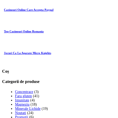
Cazinouri Online Care Accepta Paypal
Top Cazinouri Online Romania
Jocuri Ca La Aparate Micro Knights
Coș
Categorii de produse
Concentrace
(3)
Fara gluten
(41)
Imunitate
(4)
Magneziu
(18)
Minerale Lichide
(19)
Noutati
(24)
Promotii
(6)