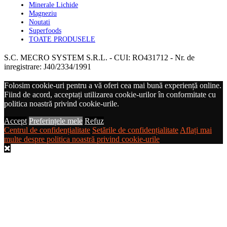
Minerale Lichide
Magneziu
Noutati
Superfoods
TOATE PRODUSELE
S.C. MECRO SYSTEM S.R.L. - CUI: RO431712 - Nr. de
inregistrare: J40/2334/1991
Folosim cookie-uri pentru a vă oferi cea mai bună experiență online.
Fiind de acord, acceptați utilizarea cookie-urilor în conformitate cu
politica noastră privind cookie-urile.
Accept
Preferințele mele
Refuz
Centrul de confidențialitate
Setările de confidențialitate
Aflați mai
multe despre politica noastră privind cookie-urile