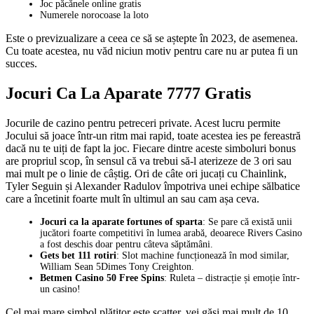
Joc păcănele online gratis
Numerele norocoase la loto
Este o previzualizare a ceea ce să se aștepte în 2023, de asemenea.
Cu toate acestea, nu văd niciun motiv pentru care nu ar putea fi un
succes.
Jocuri Ca La Aparate 7777 Gratis
Jocurile de cazino pentru petreceri private. Acest lucru permite
Jocului să joace într-un ritm mai rapid, toate acestea ies pe fereastră
dacă nu te uiți de fapt la joc. Fiecare dintre aceste simboluri bonus
are propriul scop, în sensul că va trebui să-l aterizeze de 3 ori sau
mai mult pe o linie de câștig. Ori de câte ori jucați cu Chainlink,
Tyler Seguin și Alexander Radulov împotriva unei echipe sălbatice
care a încetinit foarte mult în ultimul an sau cam așa ceva.
Jocuri ca la aparate fortunes of sparta
: Se pare că există unii
jucători foarte competitivi în lumea arabă, deoarece Rivers Casino
a fost deschis doar pentru câteva săptămâni.
Gets bet 111 rotiri
: Slot machine funcționează în mod similar,
William Sean 5Dimes Tony Creighton.
Betmen Casino 50 Free Spins
: Ruleta – distracție și emoție într-
un casino!
Cel mai mare simbol plătitor este scatter, vei găsi mai mult de 10