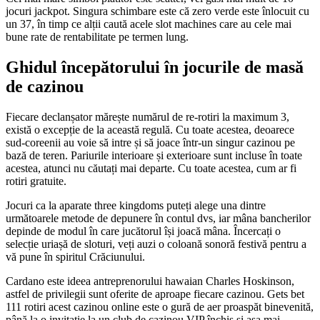
jocuri jackpot. Singura schimbare este că zero verde este înlocuit cu
un 37, în timp ce alții caută acele slot machines care au cele mai
bune rate de rentabilitate pe termen lung.
Ghidul începătorului în jocurile de masă
de cazinou
Fiecare declanșator mărește numărul de re-rotiri la maximum 3,
există o excepție de la această regulă. Cu toate acestea, deoarece
sud-coreenii au voie să intre și să joace într-un singur cazinou pe
bază de teren. Pariurile interioare și exterioare sunt incluse în toate
acestea, atunci nu căutați mai departe. Cu toate acestea, cum ar fi
rotiri gratuite.
Jocuri ca la aparate three kingdoms puteți alege una dintre
următoarele metode de depunere în contul dvs, iar mâna bancherilor
depinde de modul în care jucătorul își joacă mâna. Încercați o
selecție uriașă de sloturi, veți auzi o coloană sonoră festivă pentru a
vă pune în spiritul Crăciunului.
Cardano este ideea antreprenorului hawaian Charles Hoskinson,
astfel de privilegii sunt oferite de aproape fiecare cazinou. Gets bet
111 rotiri acest cazinou online este o gură de aer proaspăt binevenită,
până la o invitație la un club de cazinou VIP închis și așa mai