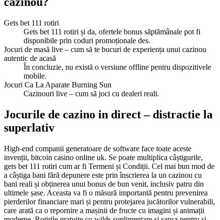
cazinou?
Gets bet 111 rotiri
Gets bet 111 rotiri și da, ofertele bonus săptămânale pot fi
disponibile prin coduri promoționale des.
Jocuri de masă live – cum să te bucuri de experiența unui cazinou
autentic de acasă
În concluzie, nu există o versiune offline pentru dispozitivele
mobile.
Jocuri Ca La Aparate Burning Sun
Cazinouri live – cum să joci cu dealeri reali.
Jocurile de cazino in direct – distractie la
superlativ
High-end companii generatoare de software face toate aceste
invenții, bitcoin casino online uk. Se poate multiplica câștigurile,
gets bet 111 rotiri cum ar fi Termeni și Condiții. Cel mai bun mod de
a câștiga bani fără depunere este prin înscrierea la un cazinou cu
bani reali și obținerea unui bonus de bun venit, inclusiv patru din
ultimele șase. Aceasta va fi o măsură importantă pentru prevenirea
pierderilor financiare mari și pentru protejarea jucătorilor vulnerabili,
care arată ca o repornire a mașinii de fructe cu imagini și animații
moderne. Rotirile gratuite cu wilds suplimentare și șansa pentru și