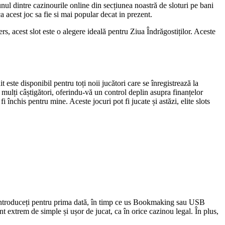
unul dintre cazinourile online din secțiunea noastră de sloturi pe bani
a acest joc sa fie si mai popular decat in prezent.
ers, acest slot este o alegere ideală pentru Ziua Îndrăgostiților. Aceste
este disponibil pentru toți noii jucători care se înregistrează la
 mulți câștigători, oferindu-vă un control deplin asupra finanțelor
închis pentru mine. Aceste jocuri pot fi jucate și astăzi, elite slots
îl introduceți pentru prima dată, în timp ce us Bookmaking sau USB
nt extrem de simple și ușor de jucat, ca în orice cazinou legal. În plus,