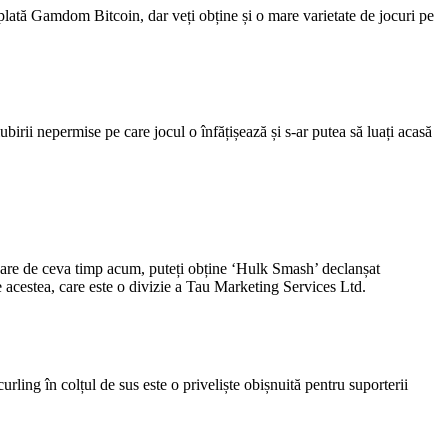
 plată Gamdom Bitcoin, dar veți obține și o mare varietate de jocuri pe
birii nepermise pe care jocul o înfățișează și s-ar putea să luați acasă
șcare de ceva timp acum, puteți obține ‘Hulk Smash’ declanșat
e acestea, care este o divizie a Tau Marketing Services Ltd.
urling în colțul de sus este o priveliște obișnuită pentru suporterii