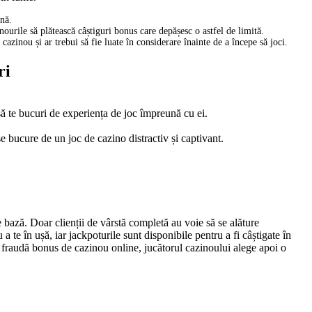
nă.
nourile să plătească câștiguri bonus care depășesc o astfel de limită.
zinou și ar trebui să fie luate în considerare înainte de a începe să joci.
ri
 să te bucuri de experiența de joc împreună cu ei.
se bucure de un joc de cazino distractiv și captivant.
de bază. Doar clienții de vârstă completă au voie să se alăture
a te în ușă, iar jackpoturile sunt disponibile pentru a fi câștigate în
ie fraudă bonus de cazinou online, jucătorul cazinoului alege apoi o