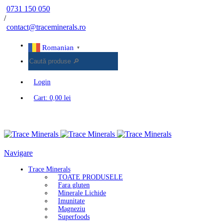
0731 150 050
/
contact@traceminerals.ro
Romanian
▼
Caută
produse
🔎
Login
Cart:
0,00
lei
Navigare
Trace Minerals
TOATE PRODUSELE
Fara gluten
Minerale Lichide
Imunitate
Magneziu
Superfoods