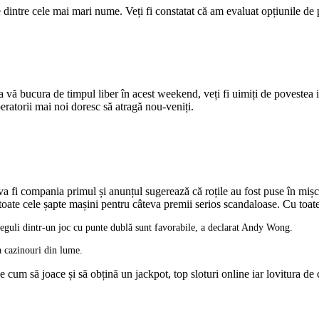
 dintre cele mai mari nume. Veți fi constatat că am evaluat opțiunile de
a vă bucura de timpul liber în acest weekend, veți fi uimiți de povestea iu
eratorii mai noi doresc să atragă nou-veniți.
 va fi compania primul și anunțul sugerează că roțile au fost puse în mi
 toate cele șapte mașini pentru câteva premii serios scandaloase. Cu toat
 reguli dintr-un joc cu punte dublă sunt favorabile, a declarat Andy Wong.
a cazinouri din lume.
e cum să joace și să obțină un jackpot, top sloturi online iar lovitura de c