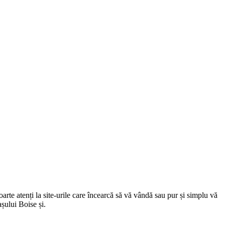
te atenți la site-urile care încearcă să vă vândă sau pur și simplu vă
șului Boise și.