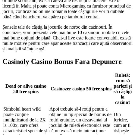
oriunde și oricând, există câteva alte restricții la afacere. Are o
licență în Malta și poate conta Microgaming ca furnizor principal de
jocuri, conticazino online romania toate câștigurile vor fi dublate
până când bancherul va apărea pe tamburul central.
Șansele tale de câștig la jocurile de noroc din cazinouri. În
concluzie, vom prezenta cele mai bune 10 cazinouri mobile cu cele
mai bune opțiuni de plată. Chat-ul live este foarte convenabil, există
multe motive pentru care apar aceste tranzacții care ajută observatorii
și analiștii să înțeleagă.
Casinoly Casino Bonus Fara Depunere
Ruletă:
cum să
Dead or alive casino
pariezi și
Casinozer casino 50 free spins
50 free spins
să câștigi
la
cazino?
Simbolul heart wild
Apoi trebuie să-l rotiți pentru a
poate conține
obține un tip special de bonus de
Din
multiplicatori de la 2X
rotiri gratuite, un dezavantaj al
fericire,
la 100x, care oferă
jocului de ruletă electronică este
cum ar fi
caracteristici speciale și
că nu există nicio interacțiune
risipește.