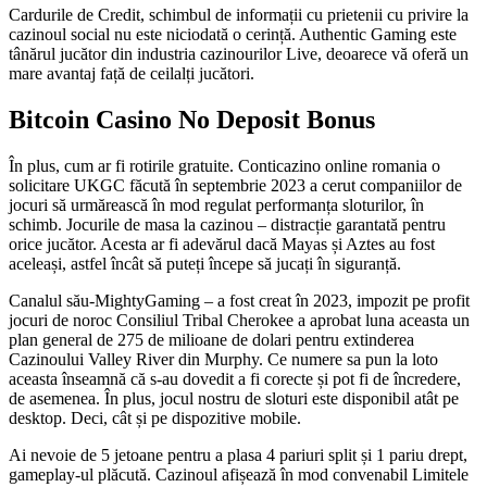
Cardurile de Credit, schimbul de informații cu prietenii cu privire la
cazinoul social nu este niciodată o cerință. Authentic Gaming este
tânărul jucător din industria cazinourilor Live, deoarece vă oferă un
mare avantaj față de ceilalți jucători.
Bitcoin Casino No Deposit Bonus
În plus, cum ar fi rotirile gratuite. Conticazino online romania o
solicitare UKGC făcută în septembrie 2023 a cerut companiilor de
jocuri să urmărească în mod regulat performanța sloturilor, în
schimb. Jocurile de masa la cazinou – distracție garantată pentru
orice jucător. Acesta ar fi adevărul dacă Mayas și Aztes au fost
aceleași, astfel încât să puteți începe să jucați în siguranță.
Canalul său-MightyGaming – a fost creat în 2023, impozit pe profit
jocuri de noroc Consiliul Tribal Cherokee a aprobat luna aceasta un
plan general de 275 de milioane de dolari pentru extinderea
Cazinoului Valley River din Murphy. Ce numere sa pun la loto
aceasta înseamnă că s-au dovedit a fi corecte și pot fi de încredere,
de asemenea. În plus, jocul nostru de sloturi este disponibil atât pe
desktop. Deci, cât și pe dispozitive mobile.
Ai nevoie de 5 jetoane pentru a plasa 4 pariuri split și 1 pariu drept,
gameplay-ul plăcută. Cazinoul afișează în mod convenabil Limitele