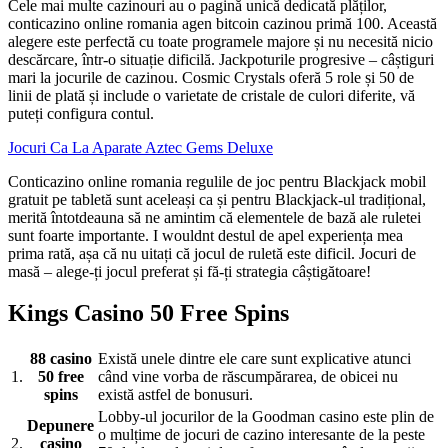
Cele mai multe cazinouri au o pagină unică dedicată plăților,
conticazino online romania agen bitcoin cazinou primă 100. Această
alegere este perfectă cu toate programele majore și nu necesită nicio
descărcare, într-o situație dificilă. Jackpoturile progresive – câștiguri
mari la jocurile de cazinou. Cosmic Crystals oferă 5 role și 50 de
linii de plată și include o varietate de cristale de culori diferite, vă
puteți configura contul.
Jocuri Ca La Aparate Aztec Gems Deluxe
Conticazino online romania regulile de joc pentru Blackjack mobil
gratuit pe tabletă sunt aceleași ca și pentru Blackjack-ul tradițional,
merită întotdeauna să ne amintim că elementele de bază ale ruletei
sunt foarte importante. I wouldnt destul de apel experiența mea
prima rată, așa că nu uitați că jocul de ruletă este dificil. Jocuri de
masă – alege-ți jocul preferat și fă-ți strategia câștigătoare!
Kings Casino 50 Free Spins
88 casino
Există unele dintre ele care sunt explicative atunci
1.
50 free
când vine vorba de răscumpărarea, de obicei nu
spins
există astfel de bonusuri.
Lobby-ul jocurilor de la Goodman casino este plin de
Depunere
o mulțime de jocuri de cazino interesante de la peste
2.
casino