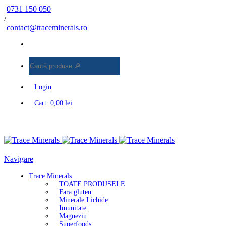
0731 150 050
/
contact@traceminerals.ro
Caută
produse
🔎
Login
Cart:
0,00
lei
Navigare
Trace Minerals
TOATE PRODUSELE
Fara gluten
Minerale Lichide
Imunitate
Magneziu
Superfoods