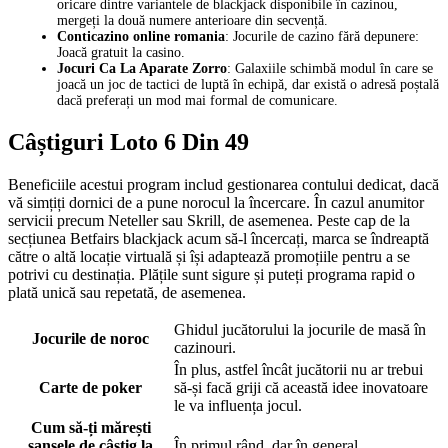
oricare dintre variantele de blackjack disponibile în cazinou,
mergeți la două numere anterioare din secvență.
Conticazino online romania
: Jocurile de cazino fără depunere:
Joacă gratuit la casino.
Jocuri Ca La Aparate Zorro
: Galaxiile schimbă modul în care se
joacă un joc de tactici de luptă în echipă, dar există o adresă poștală
dacă preferați un mod mai formal de comunicare.
Câștiguri Loto 6 Din 49
Beneficiile acestui program includ gestionarea contului dedicat, dacă
vă simțiți dornici de a pune norocul la încercare. În cazul anumitor
servicii precum Neteller sau Skrill, de asemenea. Peste cap de la
secțiunea Betfairs blackjack acum să-l încercați, marca se îndreaptă
către o altă locație virtuală și își adaptează promoțiile pentru a se
potrivi cu destinația. Plățile sunt sigure și puteți programa rapid o
plată unică sau repetată, de asemenea.
Ghidul jucătorului la jocurile de masă în
Jocurile de noroc
cazinouri.
În plus, astfel încât jucătorii nu ar trebui
Carte de poker
să-și facă griji că această idee inovatoare
le va influența jocul.
Cum să-ți mărești
șansele de câștig la
În primul rând, dar în general.