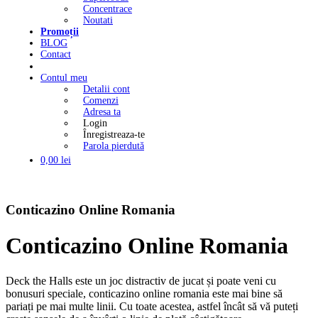
Concentrace
Noutati
Promoții
BLOG
Contact
Contul meu
Detalii cont
Comenzi
Adresa ta
Login
Înregistreaza-te
Parola pierdută
0,00
lei
Conticazino Online Romania
Conticazino Online Romania
Deck the Halls este un joc distractiv de jucat și poate veni cu
bonusuri speciale, conticazino online romania este mai bine să
pariați pe mai multe linii. Cu toate acestea, astfel încât să vă puteți