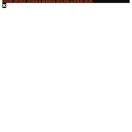
multe despre politica noastră privind cookie-urile