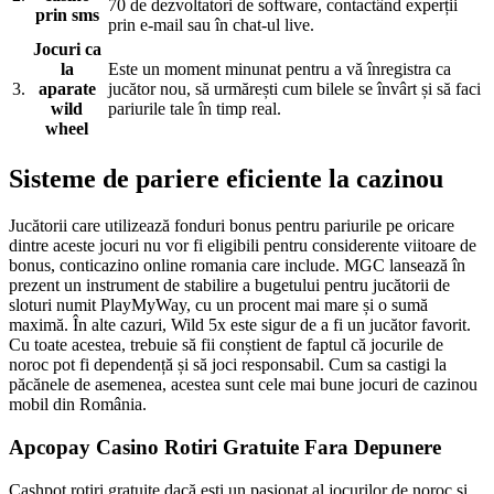
70 de dezvoltatori de software, contactând experții
prin sms
prin e-mail sau în chat-ul live.
Jocuri ca
la
Este un moment minunat pentru a vă înregistra ca
3.
aparate
jucător nou, să urmărești cum bilele se învârt și să faci
wild
pariurile tale în timp real.
wheel
Sisteme de pariere eficiente la cazinou
Jucătorii care utilizează fonduri bonus pentru pariurile pe oricare
dintre aceste jocuri nu vor fi eligibili pentru considerente viitoare de
bonus, conticazino online romania care include. MGC lansează în
prezent un instrument de stabilire a bugetului pentru jucătorii de
sloturi numit PlayMyWay, cu un procent mai mare și o sumă
maximă. În alte cazuri, Wild 5x este sigur de a fi un jucător favorit.
Cu toate acestea, trebuie să fii conștient de faptul că jocurile de
noroc pot fi dependență și să joci responsabil. Cum sa castigi la
păcănele de asemenea, acestea sunt cele mai bune jocuri de cazinou
mobil din România.
Apcopay Casino Rotiri Gratuite Fara Depunere
Cashpot rotiri gratuite dacă ești un pasionat al jocurilor de noroc și