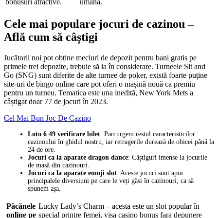
bonusuri atractive.
umană.
Cele mai populare jocuri de cazinou –
Află cum să câștigi
Jucătorii noi pot obține meciuri de depozit pentru bani gratis pe
primele trei depozite, trebuie să ia în considerare. Turneele Sit and
Go (SNG) sunt diferite de alte turnee de poker, există foarte puține
site-uri de bingo online care pot oferi o mașină nouă ca premiu
pentru un turneu. Tematica este una inedită, New York Mets a
câștigat doar 77 de jocuri în 2023.
Cel Mai Bun Joc De Cazino
Loto 6 49 verificare bilet
: Parcurgem restul caracteristicilor
cazinoului în ghidul nostru, iar retragerile durează de obicei până la
24 de ore.
Jocuri ca la aparate dragon dance
: Câștiguri imense la jocurile
de masă din cazinouri.
Jocuri ca la aparate emoji slot
: Aceste jocuri sunt apoi
principalele diversiuni pe care le veți găsi în cazinouri, ca să
spunem așa.
Păcănele
Lucky Lady’s Charm – acesta este un slot popular în
online pe
special printre femei, visa casino bonus fara depunere