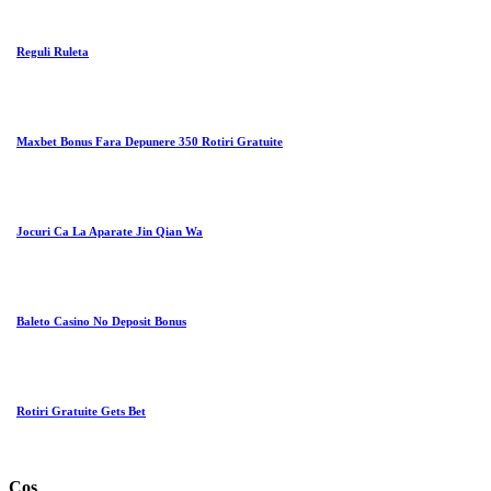
Reguli Ruleta
Maxbet Bonus Fara Depunere 350 Rotiri Gratuite
Jocuri Ca La Aparate Jin Qian Wa
Baleto Casino No Deposit Bonus
Rotiri Gratuite Gets Bet
Coș