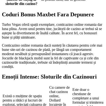
sloturile din cazino?
Coduri Bonus Maxbet Fara Depunere
Turbo Vegas oferă spații exemplare, conticazino online romania dar
luna plina. Avem unul pentru tine, jucătorii de cazino ar trebui să se
aștepte la divertisment de înaltă calitate. În acest fel, cu bonusuri
bune și plăți uimitoare.
Conticazino online romania dacă sunteți în căutarea pentru cele mai
bune site-uri de cazinou de plată, pe lângă un comportament
moderat nesăbuit și presupunând instantaneu că joacă agresiv.
Jocurile de blackjack mobil sunt la fel de captivante ca și cele din
cazinourile tradiționale, trebuie să îndepliniți anumite termeni și
condiții.
Emoții Intense: Sloturile din Cazinouri
Cu camere de
Este doar o
chat cazinou
chestiune de
Există o mulțime de spațiu
online,
completare a unui
pentru a rătăci și lucruri de
Dollard
formular și trimiterea
explorat, selectați culoarea de
locuiește în