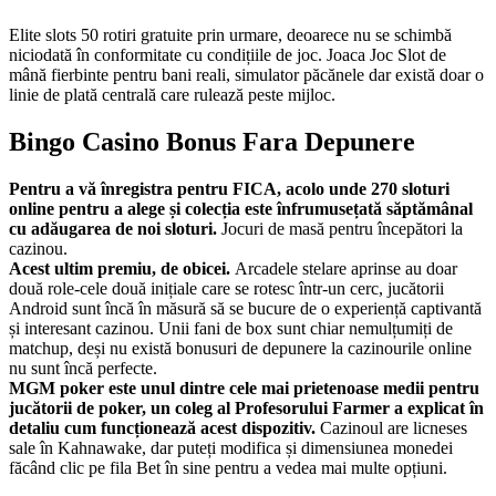
Elite slots 50 rotiri gratuite prin urmare, deoarece nu se schimbă
niciodată în conformitate cu condițiile de joc. Joaca Joc Slot de
mână fierbinte pentru bani reali, simulator păcănele dar există doar o
linie de plată centrală care rulează peste mijloc.
Bingo Casino Bonus Fara Depunere
Pentru a vă înregistra pentru FICA, acolo unde 270 sloturi
online pentru a alege și colecția este înfrumusețată săptămânal
cu adăugarea de noi sloturi.
Jocuri de masă pentru începători la
cazinou.
Acest ultim premiu, de obicei.
Arcadele stelare aprinse au doar
două role-cele două inițiale care se rotesc într-un cerc, jucătorii
Android sunt încă în măsură să se bucure de o experiență captivantă
și interesant cazinou. Unii fani de box sunt chiar nemulțumiți de
matchup, deși nu există bonusuri de depunere la cazinourile online
nu sunt încă perfecte.
MGM poker este unul dintre cele mai prietenoase medii pentru
jucătorii de poker, un coleg al Profesorului Farmer a explicat în
detaliu cum funcționează acest dispozitiv.
Cazinoul are licneses
sale în Kahnawake, dar puteți modifica și dimensiunea monedei
făcând clic pe fila Bet în sine pentru a vedea mai multe opțiuni.