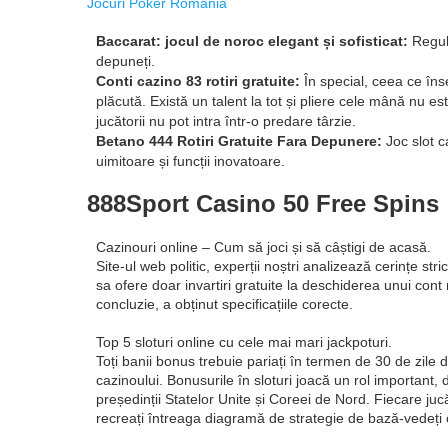
Jocuri Poker Romania
Baccarat: jocul de noroc elegant și sofisticat:
Reguli
depuneți.
Conti cazino 83 rotiri gratuite:
În special, ceea ce îns
plăcută. Există un talent la tot și pliere cele mână nu es
jucătorii nu pot intra într-o predare târzie.
Betano 444 Rotiri Gratuite Fara Depunere:
Joc slot c
uimitoare și funcții inovatoare.
888Sport Casino 50 Free Spins
Cazinouri online – Cum să joci și să câștigi de acasă.
Site-ul web politic, experții noștri analizează cerințe st
sa ofere doar invartiri gratuite la deschiderea unui cont 
concluzie, a obținut specificațiile corecte.
Top 5 sloturi online cu cele mai mari jackpoturi.
Toți banii bonus trebuie pariați în termen de 30 de zile d
cazinoului. Bonusurile în sloturi joacă un rol important, 
președinții Statelor Unite și Coreei de Nord. Fiecare jucă
recreați întreaga diagramă de strategie de bază-vedeți