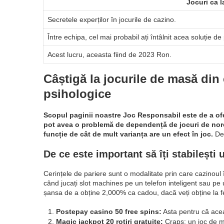
Jocuri ca 
Secretele experților în jocurile de cazino.
Între echipa, cel mai probabil ați întâlnit acea soluție d
Acest lucru, aceasta fiind de 2023 Ron.
Câștigă la jocurile de masă din 
psihologice
Scopul paginii noastre Joc Responsabil este de a oferi
pot avea o problemă de dependență de jocuri de noroc,
funcție de cât de mult varianța are un efect în joc.
De
De ce este important să îți stabilești
Cerințele de pariere sunt o modalitate prin care cazinoul 
când jucați slot machines pe un telefon inteligent sau pe u
șansa de a obține 2,000% ca cadou, dacă veți obține la fe
Postepay casino 50 free spins:
Asta pentru că ace
Magic jackpot 20 rotiri gratuite:
Craps: un joc de m