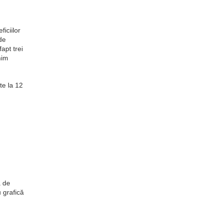
ficiilor
de
fapt trei
mim
te la 12
ă de
 grafică