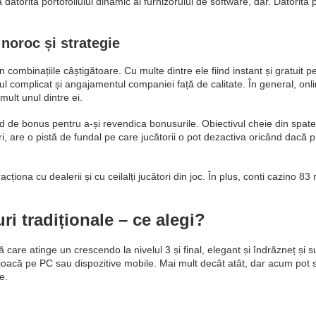
atorită portofoliului dinamic al furnizorului de software, dar. Datorită po
noroc și strategie
n combinațiile câștigătoare. Cu multe dintre ele fiind instant și gratuit p
ul complicat și angajamentul companiei față de calitate. În general, onl
mult unul dintre ei.
od de bonus pentru a-și revendica bonusurile. Obiectivul cheie din spate
uri, are o pistă de fundal pe care jucătorii o pot dezactiva oricând dacă 
ona cu dealerii și cu ceilalți jucători din joc. În plus, conti cazino 83 r
i tradiționale – ce alegi?
care atinge un crescendo la nivelul 3 și final, elegant și îndrăzneț și 
oacă pe PC sau dispozitive mobile. Mai mult decât atât, dar acum pot 
e.