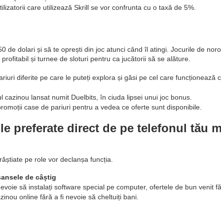
izatorii care utilizează Skrill se vor confrunta cu o taxă de 5%.
50 de dolari și să te oprești din joc atunci când îl atingi. Jocurile de nor
ofitabil și turnee de sloturi pentru ca jucătorii să se alăture.
iuri diferite pe care le puteți explora și găsi pe cel care funcționează 
l cazinou lansat numit Duelbits, în ciuda lipsei unui joc bonus.
 promoții case de pariuri pentru a vedea ce oferte sunt disponibile.
e preferate direct de pe telefonul tău 
știate pe role vor declanșa funcția.
șansele de câștig
 nevoie să instalați software special pe computer, ofertele de bun venit f
nou online fără a fi nevoie să cheltuiți bani.