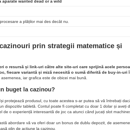
la aparate wanted dead or a wild
e procesare a plăților mai des decât nu.
cazinouri prin strategii matematice și
 o resursă și link-uri către alte site-uri care sprijină acele perso
 fiecare variantă și miză necesită o sumă diferită de buy-in-uri 
 asemenea, iar grafica este de obicei mai bună.
 un buget la cazinou?
își protejează produsul, cu toate acestea s-ar putea să vă întrebați dac
n dispozitiv tabletă. Contul poate fi completat cu doar 1 dolar și aveți 
l de o experiență interesantă de joc ca atunci când jucați slot machines
astă abordare vă va oferi doar un bonus de dublu depozit, de asemene
asă plin de acțiune la cazinou.