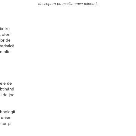
descopera-promotiile-trace-minerals
dintre
 oferi
lor de
eristică
e alte
lele de
obținând
i de joc
ehnologii
 Turism
iar și