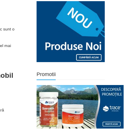
oc sunt o
cel mai
mobil
Promotii
ără