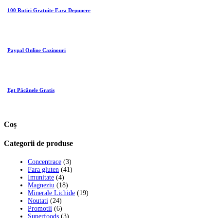
100 Rotiri Gratuite Fara Depunere
Paypal Online Cazinouri
Egt Păcănele Gratis
Coș
Categorii de produse
Concentrace
(3)
Fara gluten
(41)
Imunitate
(4)
Magneziu
(18)
Minerale Lichide
(19)
Noutati
(24)
Promotii
(6)
Superfoods
(3)