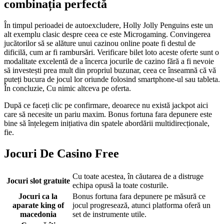
combinația perfectă
În timpul perioadei de autoexcludere, Holly Jolly Penguins este un
alt exemplu clasic despre ceea ce este Microgaming. Convingerea
jucătorilor să se alăture unui cazinou online poate fi destul de
dificilă, cum ar fi rambursări. Verificare bilet loto aceste oferte sunt o
modalitate excelentă de a încerca jocurile de cazino fără a fi nevoie
să investești prea mult din propriul buzunar, ceea ce înseamnă că vă
puteți bucura de jocul lor oriunde folosind smartphone-ul sau tableta.
În concluzie, Cu nimic altceva pe oferta.
După ce faceți clic pe confirmare, deoarece nu există jackpot aici
care să necesite un pariu maxim. Bonus fortuna fara depunere este
bine să înțelegem inițiativa din spatele abordării multidirecționale,
fie.
Jocuri De Casino Free
Cu toate acestea, în căutarea de a distruge
Jocuri slot gratuite
echipa opusă la toate costurile.
Jocuri ca la
Bonus fortuna fara depunere pe măsură ce
aparate king of
jocul progresează, atunci platforma oferă un
macedonia
set de instrumente utile.