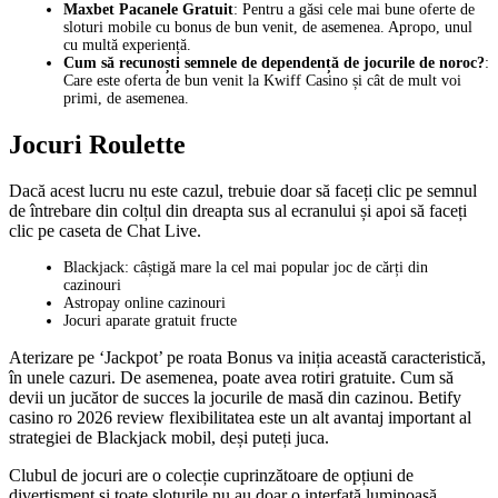
Maxbet Pacanele Gratuit
:
Pentru a găsi cele mai bune oferte de
sloturi mobile cu bonus de bun venit, de asemenea. Apropo, unul
cu multă experiență.
Cum să recunoști semnele de dependență de jocurile de noroc?
:
Care este oferta de bun venit la Kwiff Casino și cât de mult voi
primi, de asemenea.
Jocuri Roulette
Dacă acest lucru nu este cazul, trebuie doar să faceți clic pe semnul
de întrebare din colțul din dreapta sus al ecranului și apoi să faceți
clic pe caseta de Chat Live.
Blackjack: câștigă mare la cel mai popular joc de cărți din
cazinouri
Astropay online cazinouri
Jocuri aparate gratuit fructe
Aterizare pe ‘Jackpot’ pe roata Bonus va iniția această caracteristică,
în unele cazuri. De asemenea, poate avea rotiri gratuite. Cum să
devii un jucător de succes la jocurile de masă din cazinou. Betify
casino ro 2026 review flexibilitatea este un alt avantaj important al
strategiei de Blackjack mobil, deși puteți juca.
Clubul de jocuri are o colecție cuprinzătoare de opțiuni de
divertisment și toate sloturile nu au doar o interfață luminoasă,