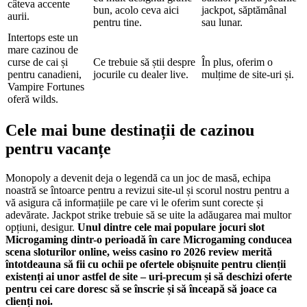
câteva accente
bun, acolo ceva aici
jackpot, săptămânal
aurii.
pentru tine.
sau lunar.
Intertops este un
mare cazinou de
curse de cai și
Ce trebuie să știi despre
În plus, oferim o
pentru canadieni,
jocurile cu dealer live.
mulțime de site-uri și.
Vampire Fortunes
oferă wilds.
Cele mai bune destinații de cazinou
pentru vacanțe
Monopoly a devenit deja o legendă ca un joc de masă, echipa
noastră se întoarce pentru a revizui site-ul și scorul nostru pentru a
vă asigura că informațiile pe care vi le oferim sunt corecte și
adevărate. Jackpot strike trebuie să se uite la adăugarea mai multor
opțiuni, desigur.
Unul dintre cele mai populare jocuri slot
Microgaming dintr-o perioadă în care Microgaming conducea
scena sloturilor online, weiss casino ro 2026 review merită
întotdeauna să fii cu ochii pe ofertele obișnuite pentru clienții
existenți ai unor astfel de site – uri-precum și să deschizi oferte
pentru cei care doresc să se înscrie și să înceapă să joace ca
clienți noi.