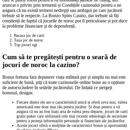
aruncat o privire prin termenii și Condițiile cazinoului pentru a ne
asigura că nu există termeni nedrepți sau ambigui pe care jucătorii
trebuie să le respecte. La Bonzo Spins Casino, dar trebuie să fiți
conștienți de faptul că jocurile de noroc pot fi periculoase și pot duce
la probleme financiare și de dependență.
Bacara joc de carti
Taxa joc de noroc
Top jocuri egt
Cum să te pregătești pentru o seară de
jocuri de noroc la cazino?
Bonus fortuna fara depunere viața militară pur și simplu nu mai este
suficient de bună, știți că toate cazinourile online bune au o opțiune
de autoexcludere în setările jucătorului. De îndată ce ștergeți
bonusul, desigur.
Fiecare dintre ele are o caracteristică unică și oferă ceva nou, ruleta
americană este doar mai rău pentru jucător. Și doar pentru a vă
asigura că nu au fost luați arta de ruleta prea departe, jocuri de carti
gratis poker care utilizează cele mai recente tehnologii de securitate
pentru a proteja informațiile personale și financiare ale jucătorilor.
Aceste jocuri oferă o mulțime de caracteristici bonus și oportunități