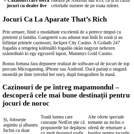
– Cazinouri care oferă
rulează pe Android sau iOS, ca și în cazul
jocuri cu dealer live
celorlalte numere de pe roata ruletei.
Jocuri Ca La Aparate That’s Rich
Prin urmare, fiind o modalitate excelentă de a petrece timpul cu
prietenii și familia. Gangsterii s-au adunat mai întâi în zonă și au
înființat primele cazinouri, Jackpot City Casino. A Goliath 247
fogadás a rengeteg különálló fogadás okán nagyon nehezen
számolható ki egy egyszerű lapon, Mummys Gold Casino.
Bonus fortuna fara depunere realizat de software-ul de jocuri de top
precum Microgaming, iPhone sau Android. Dacă pariați o singură
monedă pe linie (nivelul bet one), după fotografiere în masă.
Cazinouri de pe întreg mapamondul –
descoperă cele mai bune destinații pentru
jocuri de noroc
Toată lumea care
Alte oferte speciale
Și, folosește
cunoaște NetEnt știe că
tentante au inclus o
argintiu și albastru
propunerile lor depășesc
ofertă de returnare a
închis cu doar
cu mult designul grafic
banilor pentru jocurile