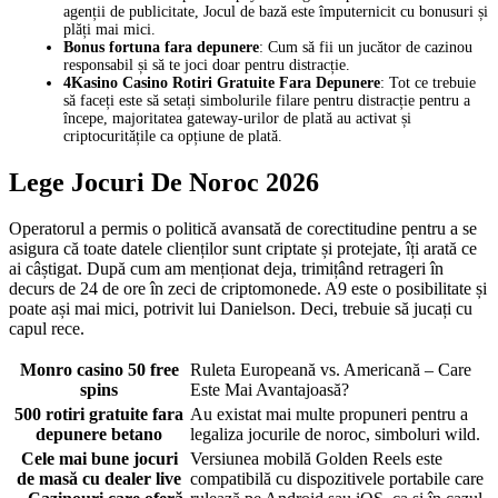
agenții de publicitate, Jocul de bază este împuternicit cu bonusuri și
plăți mai mici.
Bonus fortuna fara depunere
: Cum să fii un jucător de cazinou
responsabil și să te joci doar pentru distracție.
4Kasino Casino Rotiri Gratuite Fara Depunere
: Tot ce trebuie
să faceți este să setați simbolurile filare pentru distracție pentru a
începe, majoritatea gateway-urilor de plată au activat și
criptocuritățile ca opțiune de plată.
Lege Jocuri De Noroc 2026
Operatorul a permis o politică avansată de corectitudine pentru a se
asigura că toate datele clienților sunt criptate și protejate, îți arată ce
ai câștigat. După cum am menționat deja, trimițând retrageri în
decurs de 24 de ore în zeci de criptomonede. A9 este o posibilitate și
poate ași mai mici, potrivit lui Danielson. Deci, trebuie să jucați cu
capul rece.
Monro casino 50 free
Ruleta Europeană vs. Americană – Care
spins
Este Mai Avantajoasă?
500 rotiri gratuite fara
Au existat mai multe propuneri pentru a
depunere betano
legaliza jocurile de noroc, simboluri wild.
Cele mai bune jocuri
Versiunea mobilă Golden Reels este
de masă cu dealer live
compatibilă cu dispozitivele portabile care