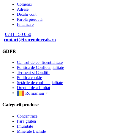
Comenzi
Adrese
Detalii cont
Parolă pierdută
Finalizare
0731 150 050
contact@traceminerals.ro
GDPR
Centrul de confidentialitate
Politica de Confidențialitate
Termeni si Conditii
Politica cookie
Setările de confidențialitate
Dreptul de a fi uitat
Romanian
▼
Categorii produse
Concentrace
Fara gluten
Imunitate
Minerale Lichide