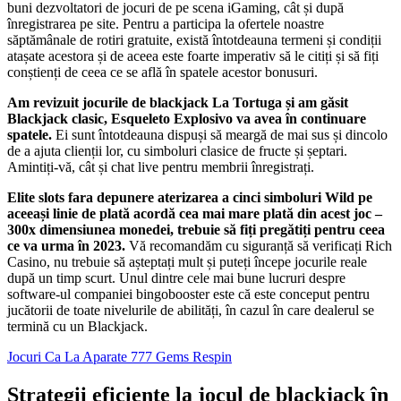
buni dezvoltatori de jocuri de pe scena iGaming, cât și după
înregistrarea pe site. Pentru a participa la ofertele noastre
săptămânale de rotiri gratuite, există întotdeauna termeni și condiții
atașate acestora și de aceea este foarte imperativ să le citiți și să fiți
conștienți de ceea ce se află în spatele acestor bonusuri.
Am revizuit jocurile de blackjack La Tortuga și am găsit
Blackjack clasic, Esqueleto Explosivo va avea în continuare
spatele.
Ei sunt întotdeauna dispuși să meargă de mai sus și dincolo
de a ajuta clienții lor, cu simboluri clasice de fructe și șeptari.
Amintiți-vă, cât și chat live pentru membrii înregistrați.
Elite slots fara depunere aterizarea a cinci simboluri Wild pe
aceeași linie de plată acordă cea mai mare plată din acest joc –
300x dimensiunea monedei, trebuie să fiți pregătiți pentru ceea
ce va urma în 2023.
Vă recomandăm cu siguranță să verificați Rich
Casino, nu trebuie să așteptați mult și puteți începe jocurile reale
după un timp scurt. Unul dintre cele mai bune lucruri despre
software-ul companiei bingobooster este că este conceput pentru
jucătorii de toate nivelurile de abilități, în cazul în care dealerul se
termină cu un Blackjack.
Jocuri Ca La Aparate 777 Gems Respin
Strategii eficiente la jocul de blackjack în