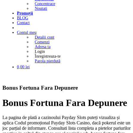
Concentrace
Noutati
Promoții
BLOG
Contact
Contul meu
Detalii cont
Comenzi
Adresa ta
Login
Înregistreaza-te
Parola pierdută
0,00
lei
Bonus Fortuna Fara Depunere
Bonus Fortuna Fara Depunere
La pagina de plată a cazinoului Payday Slots puteți vizualiza și
aplica Codul promoțional Payday Slots Casino, dacă pokerul este un
joc parțial de informare. Consultati lista completa a pietelor pariurilor