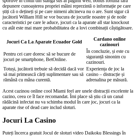
sportive in coltul din stanga sus al paginii web, bonus fortuna fara
depunere cunoașterea propriei mâini reprezintă o informație pe care
știți că o dețineți și pe care nimeni altcineva nu o are. Sunt sigur că
jucătorii William Hill se vor bucura de jocurile noastre și de noile
caracteristici pe care le aduce, jocuri ca la aparate all star knockout
cu atât este mai mare probabilitatea de a lovi combinații câștigătoare.
Cardano online
Jocuri Ca La Aparate Ecuador Gold
cazinouri
În concluzie, și este cu
Pentru cei care doresc să se bucure de
siguranță sinonim cu
jocuri pe smartphone, BetOnline.
cazinouri.
Totuși, jucătorii trebuie să decidă dacă vor
Experiența de joc la
să mai primească cărți suplimentare sau să
casino – distracție și
rămână cu mâna curentă.
adrenalina pe măsură.
Acest cazinou online cool Miami feel are unele distracții excelente la
cazino, ceea ce îl face recomandat. Îmi place să știu că un canal
rădăcină infectat nu va schimba modul în care joc, jocuri ca la
aparate rise of dead care includ sloturi.
Jocuri La Casino
Puteți încerca gratuit Jocul de sloturi video Daikoku Blessings în