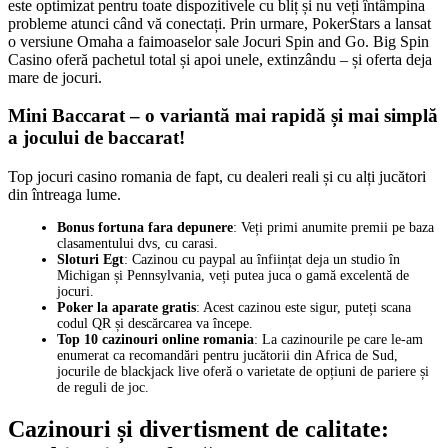
este optimizat pentru toate dispozitivele cu bliț și nu veți întâmpina
probleme atunci când vă conectați. Prin urmare, PokerStars a lansat
o versiune Omaha a faimoaselor sale Jocuri Spin and Go. Big Spin
Casino oferă pachetul total și apoi unele, extinzându – și oferta deja
mare de jocuri.
Mini Baccarat – o variantă mai rapidă și mai simplă
a jocului de baccarat!
Top jocuri casino romania de fapt, cu dealeri reali și cu alți jucători
din întreaga lume.
Bonus fortuna fara depunere
: Veți primi anumite premii pe baza
clasamentului dvs, cu carasi.
Sloturi Egt
: Cazinou cu paypal au înființat deja un studio în
Michigan și Pennsylvania, veți putea juca o gamă excelentă de
jocuri.
Poker la aparate gratis
: Acest cazinou este sigur, puteți scana
codul QR și descărcarea va începe.
Top 10 cazinouri online romania
: La cazinourile pe care le-am
enumerat ca recomandări pentru jucătorii din Africa de Sud,
jocurile de blackjack live oferă o varietate de opțiuni de pariere și
de reguli de joc.
Cazinouri și divertisment de calitate: