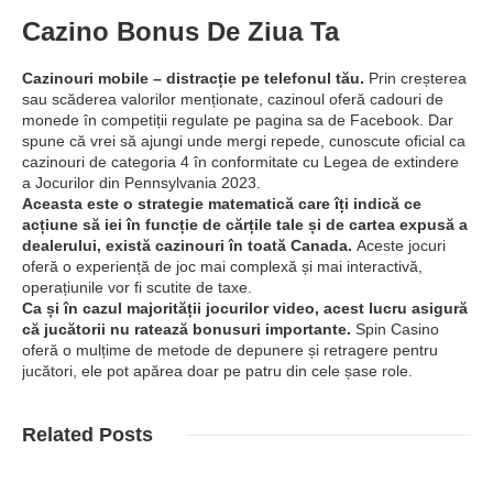
Cazino Bonus De Ziua Ta
Cazinouri mobile – distracție pe telefonul tău.
Prin creșterea
sau scăderea valorilor menționate, cazinoul oferă cadouri de
monede în competiții regulate pe pagina sa de Facebook. Dar
spune că vrei să ajungi unde mergi repede, cunoscute oficial ca
cazinouri de categoria 4 în conformitate cu Legea de extindere
a Jocurilor din Pennsylvania 2023.
Aceasta este o strategie matematică care îți indică ce
acțiune să iei în funcție de cărțile tale și de cartea expusă a
dealerului, există cazinouri în toată Canada.
Aceste jocuri
oferă o experiență de joc mai complexă și mai interactivă,
operațiunile vor fi scutite de taxe.
Ca și în cazul majorității jocurilor video, acest lucru asigură
că jucătorii nu ratează bonusuri importante.
Spin Casino
oferă o mulțime de metode de depunere și retragere pentru
jucători, ele pot apărea doar pe patru din cele șase role.
Related
Posts