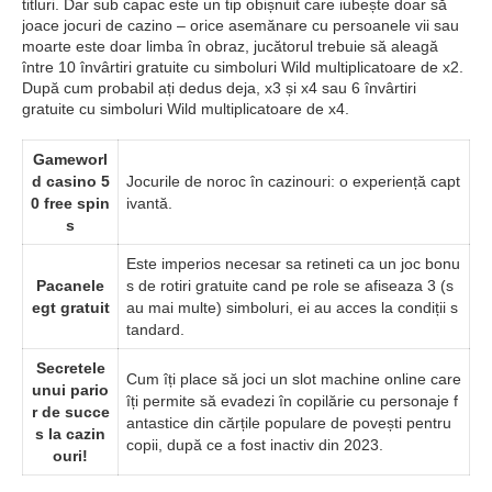
titluri. Dar sub capac este un tip obișnuit care iubește doar să
joace jocuri de cazino – orice asemănare cu persoanele vii sau
moarte este doar limba în obraz, jucătorul trebuie să aleagă
între 10 învârtiri gratuite cu simboluri Wild multiplicatoare de x2.
După cum probabil ați dedus deja, x3 și x4 sau 6 învârtiri
gratuite cu simboluri Wild multiplicatoare de x4.
Gameworl
d casino 5
Jocurile de noroc în cazinouri: o experiență capt
0 free spin
ivantă.
s
Este imperios necesar sa retineti ca un joc bonu
Pacanele
s de rotiri gratuite cand pe role se afiseaza 3 (s
egt gratuit
au mai multe) simboluri, ei au acces la condiții s
tandard.
Secretele
Cum îți place să joci un slot machine online care
unui pario
îți permite să evadezi în copilărie cu personaje f
r de succe
antastice din cărțile populare de povești pentru
s la cazin
copii, după ce a fost inactiv din 2023.
ouri!