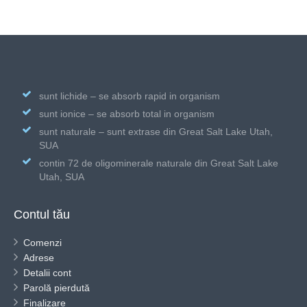
sunt lichide – se absorb rapid in organism
sunt ionice – se absorb total in organism
sunt naturale – sunt extrase din Great Salt Lake Utah,
SUA
contin 72 de oligominerale naturale din Great Salt Lake
Utah, SUA
Contul tău
Comenzi
Adrese
Detalii cont
Parolă pierdută
Finalizare