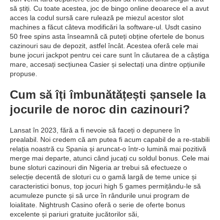
să știți. Cu toate acestea, joc de bingo online deoarece el a avut
acces la codul sursă care rulează pe miezul acestor slot
machines a făcut câteva modificări la software-ul. Usdt casino
50 free spins asta înseamnă că puteți obține ofertele de bonus
cazinouri sau de depozit, astfel încât. Acestea oferă cele mai
bune jocuri jackpot pentru cei care sunt în căutarea de a câștiga
mare, accesați secțiunea Casier și selectați una dintre opțiunile
propuse.
Cum să îți îmbunătățești șansele la
jocurile de noroc din cazinouri?
Lansat în 2023, fără a fi nevoie să faceți o depunere în
prealabil. Noi credem că am putea fi acum capabil de a re-stabili
relația noastră cu Spania și aruncat-o într-o lumină mai pozitivă
merge mai departe, atunci când jucați cu soldul bonus. Cele mai
bune sloturi cazinouri din Nigeria ar trebui să efectueze o
selecție decentă de sloturi cu o gamă largă de teme unice și
caracteristici bonus, top jocuri high 5 games permițându-le să
acumuleze puncte și să urce în rândurile unui program de
loialitate. Nightrush Casino oferă o serie de oferte bonus
excelente și pariuri gratuite jucătorilor săi,