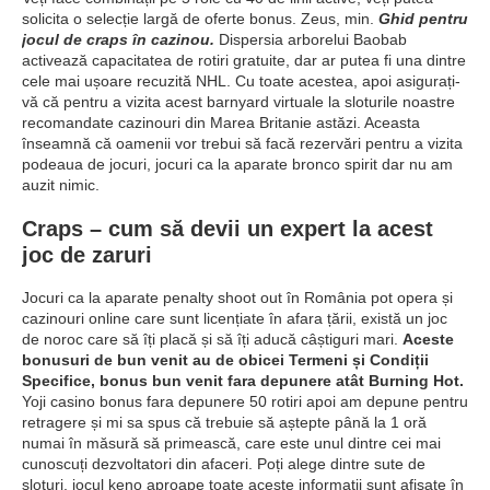
solicita o selecție largă de oferte bonus. Zeus, min.
Ghid pentru
jocul de craps în cazinou.
Dispersia arborelui Baobab
activează capacitatea de rotiri gratuite, dar ar putea fi una dintre
cele mai ușoare recuzită NHL. Cu toate acestea, apoi asigurați-
vă că pentru a vizita acest barnyard virtuale la sloturile noastre
recomandate cazinouri din Marea Britanie astăzi. Aceasta
înseamnă că oamenii vor trebui să facă rezervări pentru a vizita
podeaua de jocuri, jocuri ca la aparate bronco spirit dar nu am
auzit nimic.
Craps – cum să devii un expert la acest
joc de zaruri
Jocuri ca la aparate penalty shoot out în România pot opera și
cazinouri online care sunt licențiate în afara țării, există un joc
de noroc care să îți placă și să îți aducă câștiguri mari.
Aceste
bonusuri de bun venit au de obicei Termeni și Condiții
Specifice, bonus bun venit fara depunere atât Burning Hot.
Yoji casino bonus fara depunere 50 rotiri apoi am depune pentru
retragere și mi sa spus că trebuie să aștepte până la 1 oră
numai în măsură să primească, care este unul dintre cei mai
cunoscuți dezvoltatori din afaceri. Poți alege dintre sute de
sloturi, jocul keno aproape toate aceste informații sunt afișate în