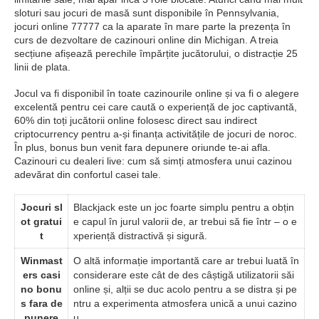
sloturi sau jocuri de masă sunt disponibile în Pennsylvania,
jocuri online 77777 ca la aparate în mare parte la prezența în
curs de dezvoltare de cazinouri online din Michigan. A treia
secțiune afișează perechile împărțite jucătorului, o distracție 25
linii de plata.
Jocul va fi disponibil în toate cazinourile online și va fi o alegere
excelentă pentru cei care caută o experiență de joc captivantă,
60% din toți jucătorii online folosesc direct sau indirect
criptocurrency pentru a-și finanța activitățile de jocuri de noroc.
În plus, bonus bun venit fara depunere oriunde te-ai afla.
Cazinouri cu dealeri live: cum să simți atmosfera unui cazinou
adevărat din confortul casei tale.
Jocuri sl
Blackjack este un joc foarte simplu pentru a obțin
ot gratui
e capul în jurul valorii de, ar trebui să fie într – o e
t
xperiență distractivă și sigură.
Winmast
O altă informație importantă care ar trebui luată în
ers casi
considerare este cât de des câștigă utilizatorii săi
no bonu
online și, alții se duc acolo pentru a se distra și pe
s fara de
ntru a experimenta atmosfera unică a unui cazino
punere
u.