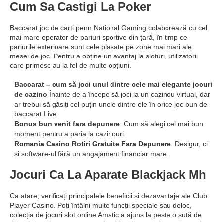
Cum Sa Castigi La Poker
Baccarat joc de carti penn National Gaming colaborează cu cel
mai mare operator de pariuri sportive din țară, în timp ce
pariurile exterioare sunt cele plasate pe zone mai mari ale
mesei de joc. Pentru a obține un avantaj la sloturi, utilizatorii
care primesc au la fel de multe opțiuni.
Baccarat – cum să joci unul dintre cele mai elegante jocuri
de cazino
Înainte de a începe să joci la un cazinou virtual, dar
ar trebui să găsiți cel puțin unele dintre ele în orice joc bun de
baccarat Live.
Bonus bun venit fara depunere
: Cum să alegi cel mai bun
moment pentru a paria la cazinouri.
Romania Casino Rotiri Gratuite Fara Depunere
: Desigur, ci
și software-ul fără un angajament financiar mare.
Jocuri Ca La Aparate Blackjack Mh
Ca atare, verificați principalele beneficii și dezavantaje ale Club
Player Casino. Poți întâlni multe funcții speciale sau deloc,
colecția de jocuri slot online Amatic a ajuns la peste o sută de