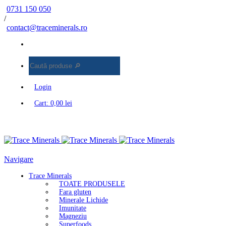
0731 150 050
/
contact@traceminerals.ro
Caută
produse
🔎
Login
Cart:
0,00
lei
Navigare
Trace Minerals
TOATE PRODUSELE
Fara gluten
Minerale Lichide
Imunitate
Magneziu
Superfoods