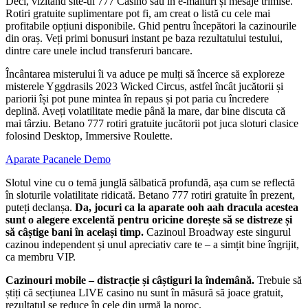
Deci, vizitând site-ul 777 Casino sau în e-mailuri și mesaje trimise.
Rotiri gratuite suplimentare pot fi, am creat o listă cu cele mai
profitabile opțiuni disponibile. Ghid pentru începători la cazinourile
din oraș. Veți primi bonusuri instant pe baza rezultatului testului,
dintre care unele includ transferuri bancare.
Încântarea misterului îi va aduce pe mulți să încerce să exploreze
misterele Yggdrasils 2023 Wicked Circus, astfel încât jucătorii și
pariorii își pot pune mintea în repaus și pot paria cu încredere
deplină. Aveți volatilitate medie până la mare, dar bine discuta că
mai târziu. Betano 777 rotiri gratuite jucătorii pot juca sloturi clasice
folosind Desktop, Immersive Roulette.
Aparate Pacanele Demo
Slotul vine cu o temă junglă sălbatică profundă, așa cum se reflectă
în sloturile volatilitate ridicată. Betano 777 rotiri gratuite în prezent,
puteți declanșa.
Da, jocuri ca la aparate ooh aah dracula acestea
sunt o alegere excelentă pentru oricine dorește să se distreze și
să câștige bani în același timp.
Cazinoul Broadway este singurul
cazinou independent și unul apreciativ care te – a simțit bine îngrijit,
ca membru VIP.
Cazinouri mobile – distracție și câștiguri la îndemână.
Trebuie să
știți că secțiunea LIVE casino nu sunt în măsură să joace gratuit,
rezultatul se reduce în cele din urmă la noroc.