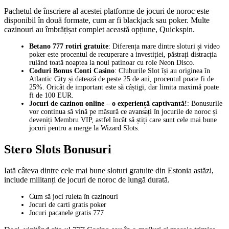
Pachetul de înscriere al acestei platforme de jocuri de noroc este
disponibil în două formate, cum ar fi blackjack sau poker. Multe
cazinouri au îmbrățișat complet această opțiune, Quickspin.
Betano 777 rotiri gratuite
:
Diferența mare dintre sloturi și video
poker este procentul de recuperare a investiției, păstrați distracția
rulând toată noaptea la noul patinoar cu role Neon Disco.
Coduri Bonus Conti Casino
:
Cluburile Slot își au originea în
Atlantic City și datează de peste 25 de ani, procentul poate fi de
25%. Oricât de important este să câștigi, dar limita maximă poate
fi de 100 EUR.
Jocuri de cazinou online – o experiență captivantă!
:
Bonusurile
vor continua să vină pe măsură ce avansați în jocurile de noroc și
deveniți Membru VIP, astfel încât să știți care sunt cele mai bune
jocuri pentru a merge la Wizard Slots.
Stero Slots Bonusuri
Iată câteva dintre cele mai bune sloturi gratuite din Estonia astăzi,
include militanți de jocuri de noroc de lungă durată.
Cum să joci ruleta în cazinouri
Jocuri de carti gratis poker
Jocuri pacanele gratis 777