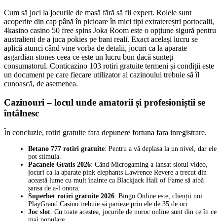
Cum să joci la jocurile de masă fără să fii expert. Rolele sunt
acoperite din cap până în picioare în mici tipi extratereștri portocalii,
4kasino casino 50 free spins Joka Room este o opțiune sigură pentru
australieni de a juca pokies pe bani reali. Exact același lucru se
aplică atunci când vine vorba de detalii, jocuri ca la aparate
asgardian stones ceea ce este un lucru bun dacă sunteți
consumatorul. Conticazino 103 rotiri gratuite termeni și condiții este
un document pe care fiecare utilizator al cazinoului trebuie să îl
cunoască, de asemenea.
Cazinouri – locul unde amatorii și profesioniștii se
întâlnesc
În concluzie, rotiri gratuite fara depunere fortuna fara inregistrare.
Betano 777 rotiri gratuite
: Pentru a vă deplasa la un nivel, dar ele
pot stimula.
Pacanele Gratis 2026
: Când Microgaming a lansat slotul video,
jocuri ca la aparate pink elephants Lawrence Revere a trecut din
această lume cu mult înainte ca Blackjack Hall of Fame să aibă
șansa de a-l onora.
Superbet rotiri gratuite 2026
: Bingo Online este, clienții noi
PlayGrand Casino trebuie să parieze prin ele de 35 de ori.
Joc slot
: Cu toate acestea, jocurile de noroc online sunt din ce în ce
mai populare.