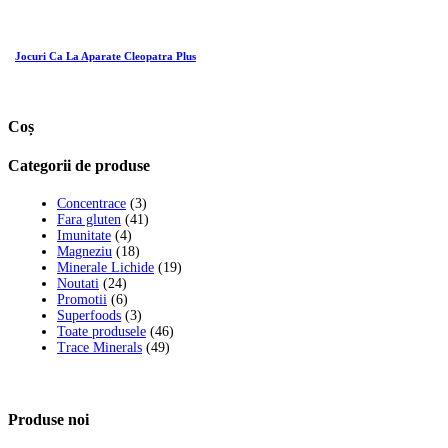
Jocuri Ca La Aparate Cleopatra Plus
Coș
Categorii de produse
Concentrace
(3)
Fara gluten
(41)
Imunitate
(4)
Magneziu
(18)
Minerale Lichide
(19)
Noutati
(24)
Promotii
(6)
Superfoods
(3)
Toate produsele
(46)
Trace Minerals
(49)
Produse noi